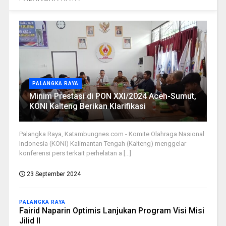
PALANGKA RAYA
Minim Prestasi di PON XXI/2024 Aceh-Sumut,
KONI Kalteng Berikan Klarifikasi
Palangka Raya, Katambungnes.com - Komite Olahraga Nasional
Indonesia (KONI) Kalimantan Tengah (Kalteng) menggelar
konferensi pers terkait perhelatan a [...]
23 September 2024
PALANGKA RAYA
Fairid Naparin Optimis Lanjukan Program Visi Misi
Jilid II