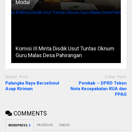
Modal
Komisi III Minta Disdik Usut Tuntas Oknum
Guru Malas Desa Pahirangan
Newer Post
Older Post
Palangka Raya Berselimut
Pemkab – DPRD Teken
Asap Kiriman
Nota Kesepakatan KUA dan
PPAS
COMMENTS
FACEBOOK:
DISQUS:
WORDPRESS:
0