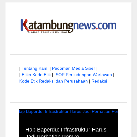
|
Tentang Kami
|
Pedoman Media Siber
|
|
Etika Kode Etik
|
SOP Perlindungan Wartawan
|
Kode Etik Redaksi dan Perusahaan
|
Redaksi
wa di
Hap Baperdu: Infrastruktur Harus
Musi
Jadi Perhatian Pemko
Peng