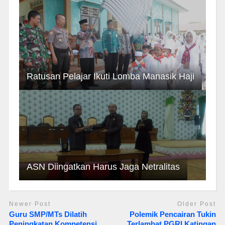
Ratusan Pelajar Ikuti Lomba Manasik Haji
ASN Diingatkan Harus Jaga Netralitas
Newer Post
Older Post
Guru SMP/MTs Dilatih
Polemik Pencairan Tukin
Peningkatan Kompetensi
Terlambat PGRI Katingan