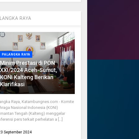
LANGKA RAYA
PALANGKA RAYA
Minim Prestasi di PON
XXI/2024 Aceh-Sumut,
KONI Kalteng Berikan
Klarifikasi
angka Raya, Katambungnes.com - Komite
hraga Nasional Indonesia (KONI)
imantan Tengah (Kalteng) menggelar
ferensi pers terkait perhelatan a [...]
23 September 2024