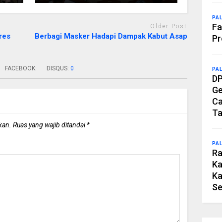
PA
Fa
Older Post
res
Berbagi Masker Hadapi Dampak Kabut Asap
Pr
FACEBOOK:
DISQUS:
0
PA
DP
Ge
Ca
Ta
kan.
Ruas yang wajib ditandai
*
PA
Ra
Ka
Ka
Se