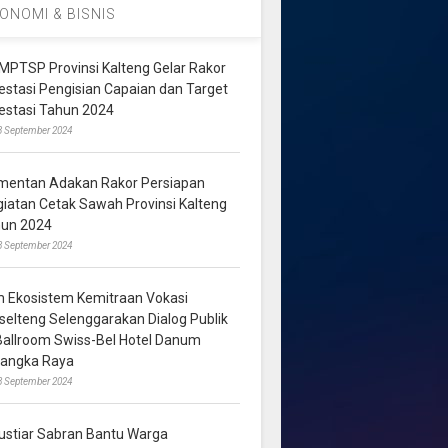
ONOMI & BISNIS
MPTSP Provinsi Kalteng Gelar Rakor
vestasi Pengisian Capaian dan Target
vestasi Tahun 2024
3 September 2024
mentan Adakan Rakor Persiapan
giatan Cetak Sawah Provinsi Kalteng
hun 2024
8 September 2024
m Ekosistem Kemitraan Vokasi
lselteng Selenggarakan Dialog Publik
 Ballroom Swiss-Bel Hotel Danum
langka Raya
8 September 2024
ustiar Sabran Bantu Warga