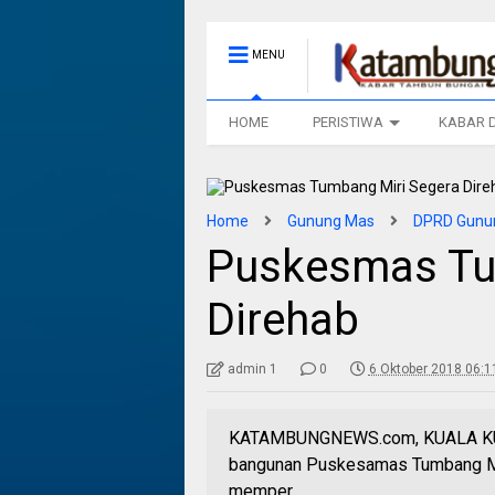
MENU
HOME
PERISTIWA
KABAR 
Home
Gunung Mas
DPRD Gunu
Puskesmas Tu
Direhab
admin 1
0
6 Oktober 2018 06:1
KATAMBUNGNEWS.com, KUALA KURU
bangunan Puskesamas Tumbang Mi
memper