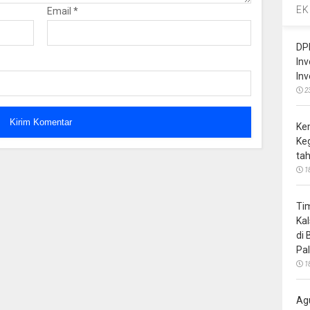
EK
Email
*
DP
In
In
2
Ke
Ke
ta
1
Ti
Ka
di
Pa
1
Ag