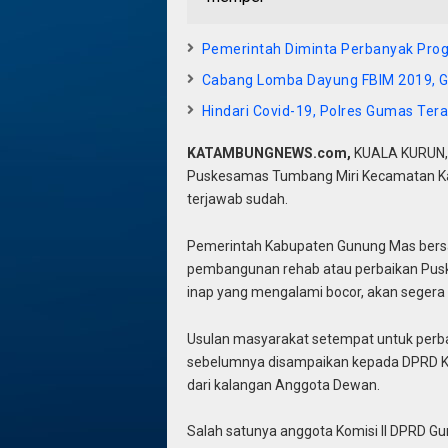
Pemerintah Diminta Perbanyak Prog
Cabang Lomba Dayung FBIM 2019, 
Hindari Covid-19, Polres Gumas Te
KATAMBUNGNEWS.com,
KUALA KURUN,-
Puskesamas Tumbang Miri Kecamatan Ka
terjawab sudah.
Pemerintah Kabupaten Gunung Mas ber
pembangunan rehab atau perbaikan Pus
inap yang mengalami bocor, akan segera d
Usulan masyarakat setempat untuk perb
sebelumnya disampaikan kepada DPRD Ka
dari kalangan Anggota Dewan.
Salah satunya anggota Komisi II DPRD 