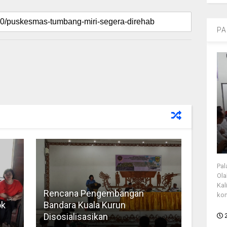
PA
Pal
Ola
Kal
Rencana Pengembangan
kon
ok
Bandara Kuala Kurun
Disosialisasikan