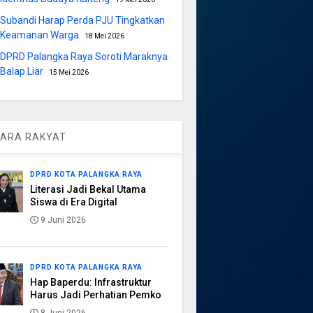
Subandi Harap Perda PJU Tingkatkan
Keamanan Warga
18 Mei 2026
DPRD Palangka Raya Soroti Maraknya
Balap Liar
15 Mei 2026
ARA RAKYAT
DPRD KOTA PALANGKA RAYA
Literasi Jadi Bekal Utama
Siswa di Era Digital
9 Juni 2026
DPRD KOTA PALANGKA RAYA
Hap Baperdu: Infrastruktur
Harus Jadi Perhatian Pemko