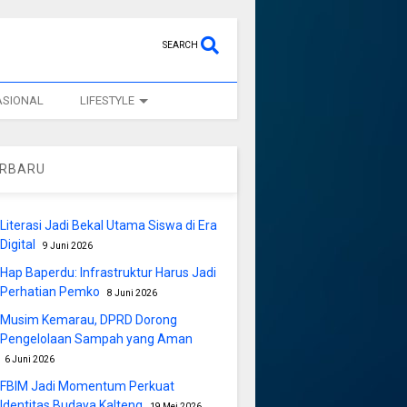
SEARCH
ASIONAL
LIFESTYLE
ERBARU
Literasi Jadi Bekal Utama Siswa di Era
Digital
9 Juni 2026
Hap Baperdu: Infrastruktur Harus Jadi
Perhatian Pemko
8 Juni 2026
Musim Kemarau, DPRD Dorong
Pengelolaan Sampah yang Aman
6 Juni 2026
FBIM Jadi Momentum Perkuat
Identitas Budaya Kalteng
19 Mei 2026