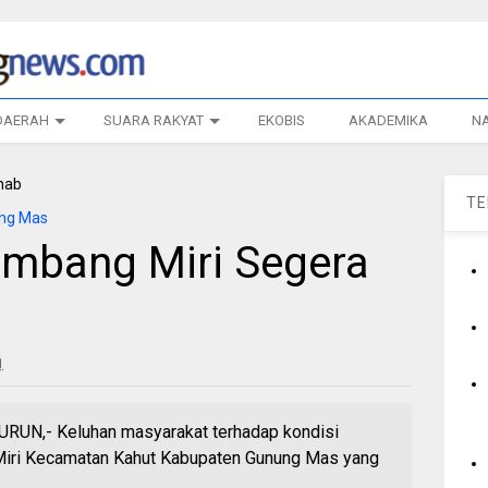
DAERAH
SUARA RAKYAT
EKOBIS
AKADEMIKA
N
T
ng Mas
mbang Miri Segera
1
N,- Keluhan masyarakat terhadap kondisi
ri Kecamatan Kahut Kabupaten Gunung Mas yang