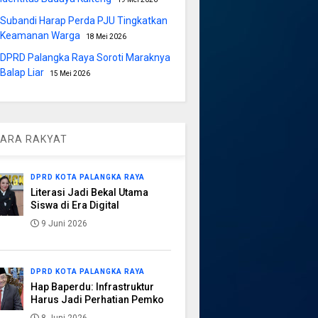
Subandi Harap Perda PJU Tingkatkan
Keamanan Warga
18 Mei 2026
DPRD Palangka Raya Soroti Maraknya
Balap Liar
15 Mei 2026
ARA RAKYAT
DPRD KOTA PALANGKA RAYA
Literasi Jadi Bekal Utama
Siswa di Era Digital
9 Juni 2026
DPRD KOTA PALANGKA RAYA
Hap Baperdu: Infrastruktur
Harus Jadi Perhatian Pemko