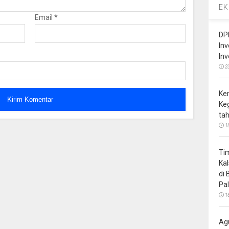
EK
Email
*
DP
In
In
2
Ke
Ke
ta
1
Ti
Ka
di
Pa
1
Ag