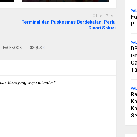
PA
Fa
Older Post
Terminal dan Puskesmas Berdekatan, Perlu
Pr
Dicari Solusi
PA
DP
FACEBOOK:
DISQUS:
0
Ge
Ca
Ta
kan.
Ruas yang wajib ditandai
*
PA
Ra
Ka
Ka
Se