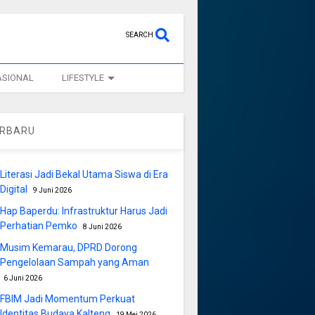
SEARCH
ASIONAL
LIFESTYLE
ERBARU
Literasi Jadi Bekal Utama Siswa di Era
Digital
9 Juni 2026
Hap Baperdu: Infrastruktur Harus Jadi
Perhatian Pemko
8 Juni 2026
Musim Kemarau, DPRD Dorong
Pengelolaan Sampah yang Aman
6 Juni 2026
FBIM Jadi Momentum Perkuat
Identitas Budaya Kalteng
19 Mei 2026