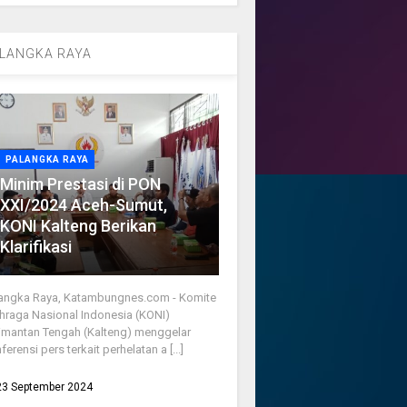
LANGKA RAYA
PALANGKA RAYA
Minim Prestasi di PON
XXI/2024 Aceh-Sumut,
KONI Kalteng Berikan
Klarifikasi
angka Raya, Katambungnes.com - Komite
hraga Nasional Indonesia (KONI)
imantan Tengah (Kalteng) menggelar
ferensi pers terkait perhelatan a [...]
23 September 2024