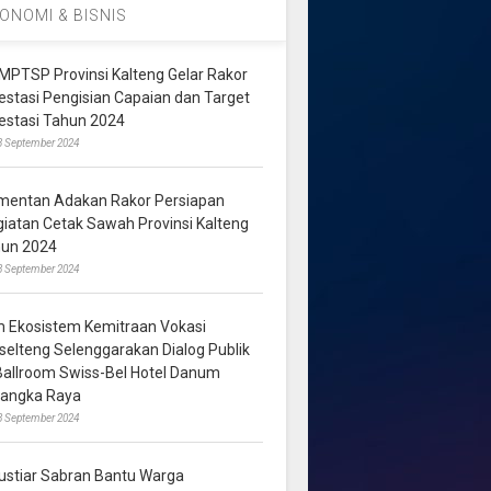
ONOMI & BISNIS
MPTSP Provinsi Kalteng Gelar Rakor
vestasi Pengisian Capaian dan Target
vestasi Tahun 2024
3 September 2024
mentan Adakan Rakor Persiapan
giatan Cetak Sawah Provinsi Kalteng
hun 2024
8 September 2024
m Ekosistem Kemitraan Vokasi
lselteng Selenggarakan Dialog Publik
 Ballroom Swiss-Bel Hotel Danum
langka Raya
8 September 2024
ustiar Sabran Bantu Warga