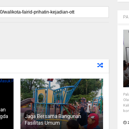
PA
Pal
Ola
Kal
han
kon
egda
Jaga Bersama Bangunan
Fasilitas Umum