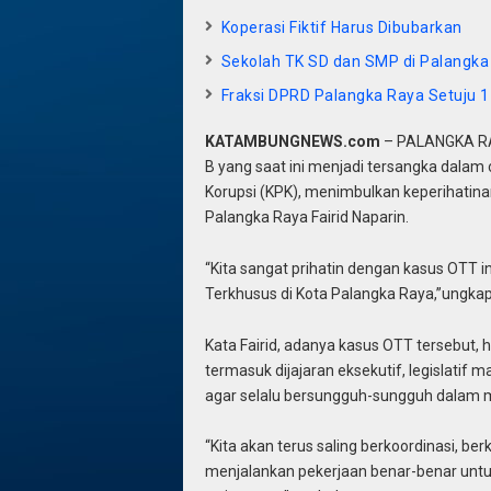
Koperasi Fiktif Harus Dibubarkan
Sekolah TK SD dan SMP di Palangka 
Fraksi DPRD Palangka Raya Setuju 
KATAMBUNGNEWS.com
– PALANGKA RAY
B yang saat ini menjadi tersangka dala
Korupsi (KPK), menimbulkan keperihatina
Palangka Raya Fairid Naparin.
“Kita sangat prihatin dengan kasus OTT i
Terkhusus di Kota Palangka Raya,”ungkap
Kata Fairid, adanya kasus OTT tersebut,
termasuk dijajaran eksekutif, legislatif 
agar selalu bersungguh-sungguh dalam m
“Kita akan terus saling berkoordinasi, b
menjalankan pekerjaan benar-benar untuk