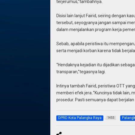
terjerumus,”tambahnya.
Disisi lain lanjut Fairid, seiring denga
tersebut, seyogyanya jangan sampai me
dalam menjalankan program kerja pemer
Sebab, apabila peristiwa itu mempengaru
serta menjadi korban karena tidak berj
“Hendaknya kejadian itu dijadikan sebaga
transparan,”tegasnya lagi.
Intinya tambah Fairid, peristiwa OTT yang 
memberi efek jera..”Kuncinya tidak lain,
prosedur. Pasti semuanya dapat berjalan
DPRD Kota Palangka Raya
Palang
1455