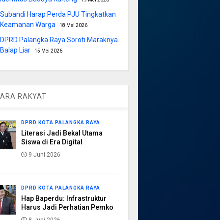
Subandi Harap Perda PJU Tingkatkan
Keamanan Warga
18 Mei 2026
DPRD Palangka Raya Soroti Maraknya
Balap Liar
15 Mei 2026
ARA RAKYAT
DPRD KOTA PALANGKA RAYA
Literasi Jadi Bekal Utama
Siswa di Era Digital
9 Juni 2026
DPRD KOTA PALANGKA RAYA
Hap Baperdu: Infrastruktur
Harus Jadi Perhatian Pemko