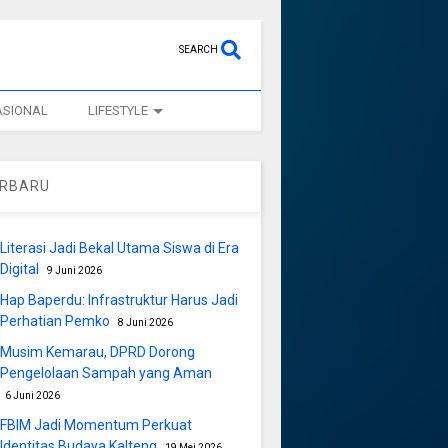
SEARCH
ASIONAL
LIFESTYLE
ERBARU
Literasi Jadi Bekal Utama Siswa di Era
Digital
9 Juni 2026
Hap Baperdu: Infrastruktur Harus Jadi
Perhatian Pemko
8 Juni 2026
Musim Kemarau, DPRD Dorong
Pengelolaan Sampah yang Aman
6 Juni 2026
FBIM Jadi Momentum Perkuat
Identitas Budaya Kalteng
19 Mei 2026