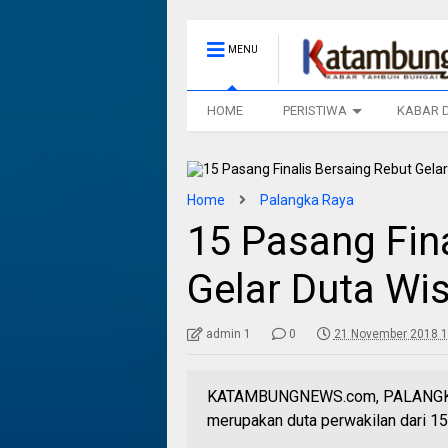
MENU
HOME
PERISTIWA
KABAR 
Home
Palangka Raya
15 Pasang Fin
Gelar Duta Wi
admin 1
0
21 November 2018 1
KATAMBUNGNEWS.com, PALANGKA RA
merupakan duta perwakilan dari 15