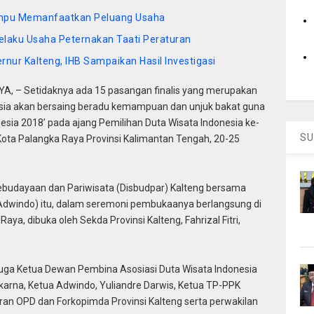
ampu Memanfaatkan Peluang Usaha
laku Usaha Peternakan Taati Peraturan
ur Kalteng, IHB Sampaikan Hasil Investigasi
, – Setidaknya ada 15 pasangan finalis yang merupakan
onesia akan bersaing beradu kemampuan dan unjuk bakat guna
sia 2018’ pada ajang Pemilihan Duta Wisata Indonesia ke-
SU
 Kota Palangka Raya Provinsi Kalimantan Tengah, 20-25
kebudayaan dan Pariwisata (Disbudpar) Kalteng bersama
(Adwindo) itu, dalam seremoni pembukaanya berlangsung di
ya, dibuka oleh Sekda Provinsi Kalteng, Fahrizal Fitri,
g juga Ketua Dewan Pembina Asosiasi Duta Wisata Indonesia
akarna, Ketua Adwindo, Yuliandre Darwis, Ketua TP-PPK
jaran OPD dan Forkopimda Provinsi Kalteng serta perwakilan