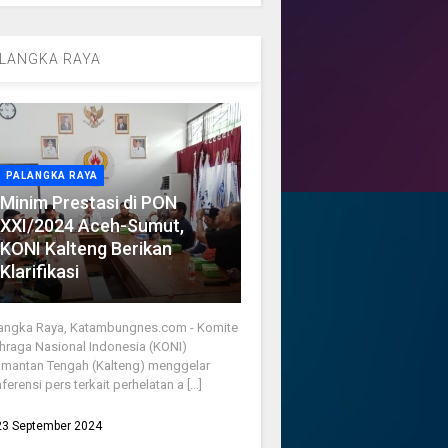
LANGKA RAYA
PALANGKA RAYA
Minim Prestasi di PON
XXI/2024 Aceh-Sumut,
KONI Kalteng Berikan
Klarifikasi
angka Raya, Katambungnes.com - Komite
hraga Nasional Indonesia (KONI)
imantan Tengah (Kalteng) menggelar
ferensi pers terkait perhelatan a [...]
23 September 2024