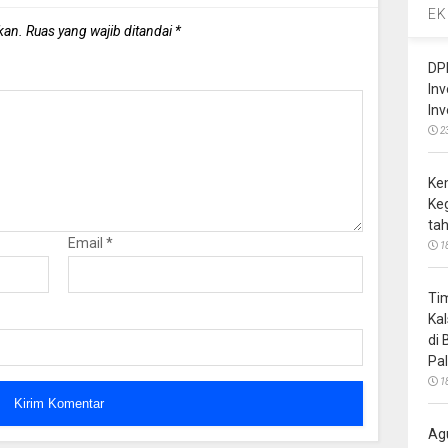
EK
kan.
Ruas yang wajib ditandai
*
DP
In
In
2
Ke
Ke
ta
Email
*
1
Ti
Ka
di
Pa
1
Ag