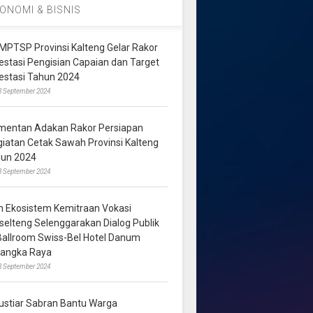
ONOMI & BISNIS
MPTSP Provinsi Kalteng Gelar Rakor
vestasi Pengisian Capaian dan Target
vestasi Tahun 2024
3 September 2024
mentan Adakan Rakor Persiapan
giatan Cetak Sawah Provinsi Kalteng
hun 2024
8 September 2024
m Ekosistem Kemitraan Vokasi
lselteng Selenggarakan Dialog Publik
 Ballroom Swiss-Bel Hotel Danum
langka Raya
8 September 2024
ustiar Sabran Bantu Warga