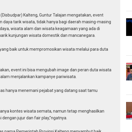
(Disbudpar) Kalteng, Guntur Talajan mengatakan, event
 daya tarik wisata, tidak hanya bagi daerah masing-masing
udaya, wisata alam dan wisata keagamaan yang ada di
enarik kunjungan wisata domestik dan mancanegara.
n yang baik untuk mempromosikan wisata melalui para duta
akan, event ini bisa mengubah image dan peran duta wisata
 dalam menjalankan kampanye pariwisata.
tugas hanya menemani pejabat yang datang saat tamu
 hanya kontes wisata semata, namun tetap menghasilkan
dengan jujur dan fair play,”ngatnya.
 atas nama Pemerintah Provinsi Kalteng menyambut baik