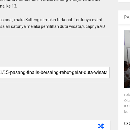
nal ke 13.
PA
asional, maka Kalteng semakin terkenal. Tentunya event
salah satunya melalui pemilihan duta wisata,”ucapnya.VD
Pal
Ola
Kal
kon