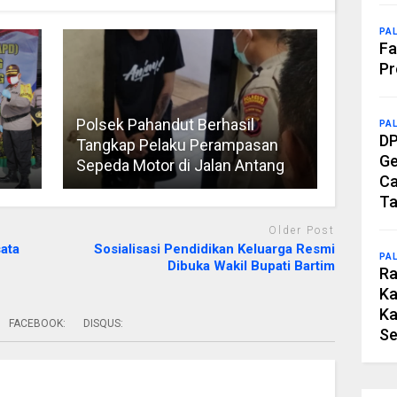
PA
Fa
Pr
Polsek Pahandut Berhasil
PA
DP
Tangkap Pelaku Perampasan
Ge
Sepeda Motor di Jalan Antang
Ca
Ta
Older Post
ata
Sosialisasi Pendidikan Keluarga Resmi
PA
Dibuka Wakil Bupati Bartim
Ra
Ka
Ka
FACEBOOK:
DISQUS:
Se