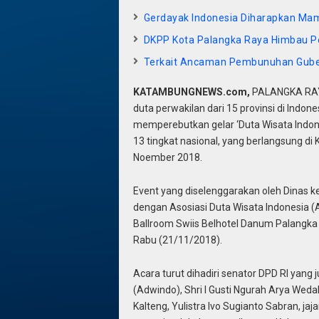
Gerdayak Indonesia Diharapkan M
DKPP Kota Palangka Raya Himbau Pe
Terkait Ancaman Pembunuhan Gubern
KATAMBUNGNEWS.com,
PALANGKA RAYA
duta perwakilan dari 15 provinsi di Ind
memperebutkan gelar ‘Duta Wisata Indone
13 tingkat nasional, yang berlangsung di
Noember 2018.
Event yang diselenggarakan oleh Dinas 
dengan Asosiasi Duta Wisata Indonesia 
Ballroom Swiis Belhotel Danum Palangka Ra
Rabu (21/11/2018).
Acara turut dihadiri senator DPD RI yan
(Adwindo), Shri I Gusti Ngurah Arya Wed
Kalteng, Yulistra Ivo Sugianto Sabran, ja