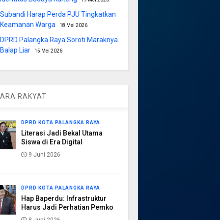
Subandi Harap Perda PJU Tingkatkan
Keamanan Warga
18 Mei 2026
DPRD Palangka Raya Soroti Maraknya
Balap Liar
15 Mei 2026
ARA RAKYAT
DPRD KOTA PALANGKA RAYA
Literasi Jadi Bekal Utama
Siswa di Era Digital
9 Juni 2026
DPRD KOTA PALANGKA RAYA
Hap Baperdu: Infrastruktur
Harus Jadi Perhatian Pemko