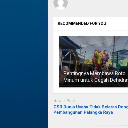
RECOMMENDED FOR YOU
Pentingnya Membawa Botol 
Minum untuk Cegah Dehidra
Newer Post
CSR Dunia Usaha Tidak Selaras Den
Pembangunan Palangka Raya