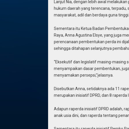
Lanjut Nia, dengan lebih awal melakukan
hukum daerah yang terencana, terpadu, 
masyarakat, adil dan berdaya guna tinggi
Sementara itu Ketua Badan Pembentuka
Raya, Anna Agustina Elsye, yang juga men
perencanaan pembentukan perda ini dija
sehingga ditahapan selanjutnya pembaha
“Eksekutif dan legislatif masing-masing 
menyampaikan dasar pembentukan, juga 
menyamakan persepsi,”jelasnya.
Disebutkan Anna, setidaknya ada 11 rape
merupakan inisiatif DPRD, dan 8 raperda 
Adapun raperda inisiatif DPRD adalah, r
anak usia dini, dan raperda tentang pe
Sementara itu raperda inisiatif Pemko P