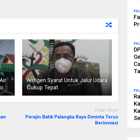
PA
Fa
Pr
PA
DP
Ge
Ca
Ta
Air
Antigen Syarat Untuk Jalur Udara
si
Cukup Tepat
PA
Ra
Ka
Ka
Older Post
gan
Perajin Batik Palangka Raya Diminta Terus
Se
Berinovasi