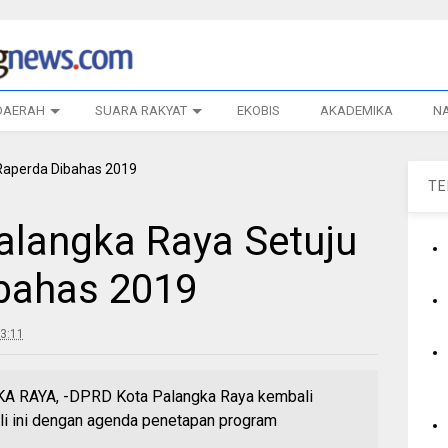
DAERAH
SUARA RAKYAT
EKOBIS
AKADEMIKA
N
T
alangka Raya Setuju
bahas 2019
3:11
RAYA, -DPRD Kota Palangka Raya kembali
li ini dengan agenda penetapan program