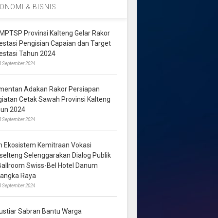
ONOMI & BISNIS
MPTSP Provinsi Kalteng Gelar Rakor
vestasi Pengisian Capaian dan Target
vestasi Tahun 2024
3 September 2024
mentan Adakan Rakor Persiapan
giatan Cetak Sawah Provinsi Kalteng
hun 2024
8 September 2024
m Ekosistem Kemitraan Vokasi
lselteng Selenggarakan Dialog Publik
 Ballroom Swiss-Bel Hotel Danum
langka Raya
8 September 2024
ustiar Sabran Bantu Warga