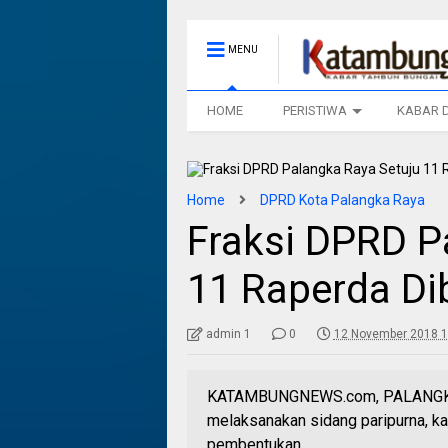
MENU
HOME
PERISTIWA
KABAR 
Home
DPRD Kota Palangka Raya
Fraksi DPRD P
11 Raperda Di
admin 1
0
12 November 2018 1
KATAMBUNGNEWS.com, PALANGKA 
melaksanakan sidang paripurna, ka
pembentukan