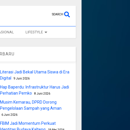
SEARCH
ASIONAL
LIFESTYLE
ERBARU
Literasi Jadi Bekal Utama Siswa di Era
Digital
9 Juni 2026
Hap Baperdu: Infrastruktur Harus Jadi
Perhatian Pemko
8 Juni 2026
Musim Kemarau, DPRD Dorong
Pengelolaan Sampah yang Aman
6 Juni 2026
FBIM Jadi Momentum Perkuat
Identitas Budaya Kalteng
19 Mei 2026