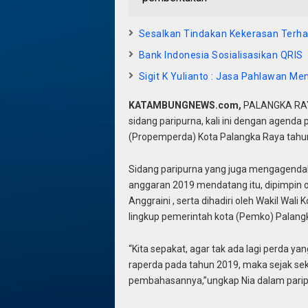
Sesalkan Tindakan Kekerasan Terh
Bank Indonesia Sosialisasikan QRIS
Sigit K Yulianto : Jasa Pahlawan Men
KATAMBUNGNEWS.com,
PALANGKA RAYA
sidang paripurna, kali ini dengan agen
(Propemperda) Kota Palangka Raya tahu
Sidang paripurna yang juga mengagendak
anggaran 2019 mendatang itu, dipimpin o
Anggraini , serta dihadiri oleh Wakil Wal
lingkup pemerintah kota (Pemko) Palangk
“Kita sepakat, agar tak ada lagi perda
raperda pada tahun 2019, maka sejak 
pembahasannya,”ungkap Nia dalam paripu