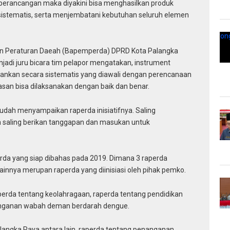
 perancangan maka diyakini bisa menghasilkan produk
sistematis, serta menjembatani kebutuhan seluruh elemen
.
n Peraturan Daeah (Bapemperda) DPRD Kota Palangka
jadi juru bicara tim pelapor mengatakan, instrument
lankan secara sistematis yang diawali dengan perencanaan
san bisa dilaksanakan dengan baik dan benar.
sudah menyampaikan raperda inisiatifnya. Saling
saling berikan tanggapan dan masukan untuk
rda yang siap dibahas pada 2019. Dimana 3 raperda
lainnya merupan raperda yang diinisiasi oleh pihak pemko.
aperda tentang keolahragaan, raperda tentang pendidikan
nanganan wabah deman berdarah dengue.
alangka Raya antara lain, raperda tentang penanganan