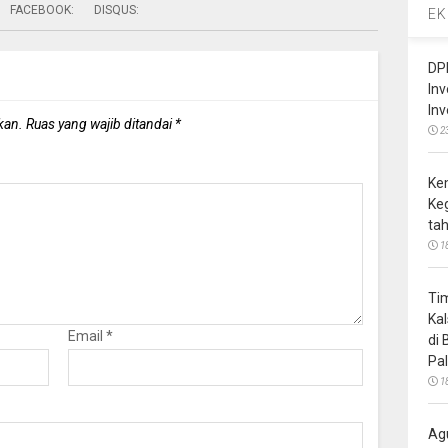
FACEBOOK:
DISQUS:
EK
DP
In
In
kan.
Ruas yang wajib ditandai
*
2
Ke
Ke
ta
1
Ti
Ka
Email
*
di
Pa
1
Ag