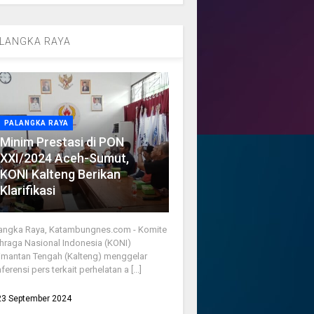
LANGKA RAYA
PALANGKA RAYA
Minim Prestasi di PON
XXI/2024 Aceh-Sumut,
KONI Kalteng Berikan
Klarifikasi
angka Raya, Katambungnes.com - Komite
hraga Nasional Indonesia (KONI)
imantan Tengah (Kalteng) menggelar
ferensi pers terkait perhelatan a [...]
23 September 2024