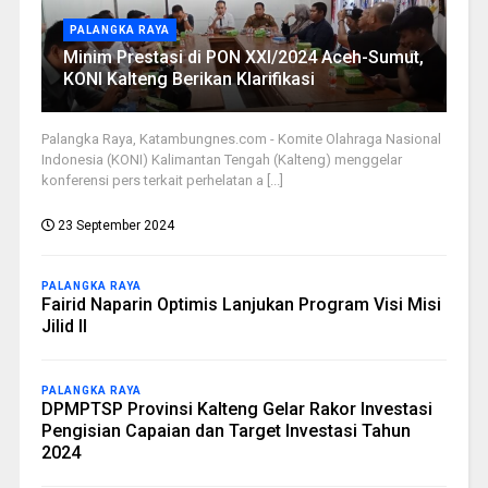
PALANGKA RAYA
Minim Prestasi di PON XXI/2024 Aceh-Sumut,
KONI Kalteng Berikan Klarifikasi
Palangka Raya, Katambungnes.com - Komite Olahraga Nasional
Indonesia (KONI) Kalimantan Tengah (Kalteng) menggelar
konferensi pers terkait perhelatan a [...]
23 September 2024
PALANGKA RAYA
Fairid Naparin Optimis Lanjukan Program Visi Misi
Jilid II
PALANGKA RAYA
DPMPTSP Provinsi Kalteng Gelar Rakor Investasi
Pengisian Capaian dan Target Investasi Tahun
2024