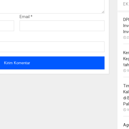
EK
Email
*
DP
In
In
2
Ke
Ke
ta
1
Ti
Ka
di
Pa
1
Ag