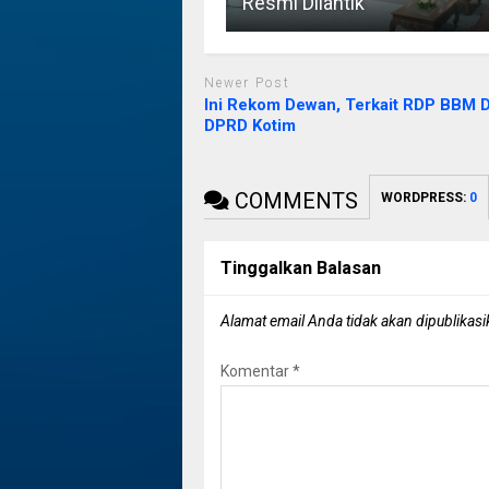
Resmi Dilantik
Newer Post
Ini Rekom Dewan, Terkait RDP BBM D
DPRD Kotim
COMMENTS
WORDPRESS:
0
Tinggalkan Balasan
Alamat email Anda tidak akan dipublikasi
Komentar
*