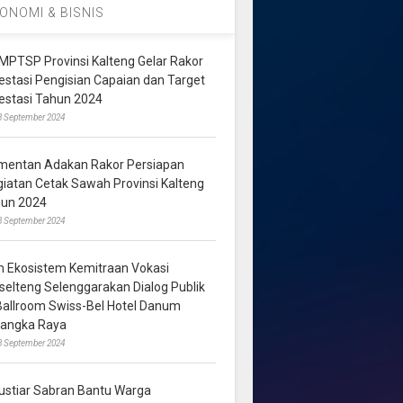
ONOMI & BISNIS
MPTSP Provinsi Kalteng Gelar Rakor
vestasi Pengisian Capaian dan Target
vestasi Tahun 2024
3 September 2024
mentan Adakan Rakor Persiapan
giatan Cetak Sawah Provinsi Kalteng
hun 2024
8 September 2024
m Ekosistem Kemitraan Vokasi
lselteng Selenggarakan Dialog Publik
 Ballroom Swiss-Bel Hotel Danum
langka Raya
8 September 2024
ustiar Sabran Bantu Warga