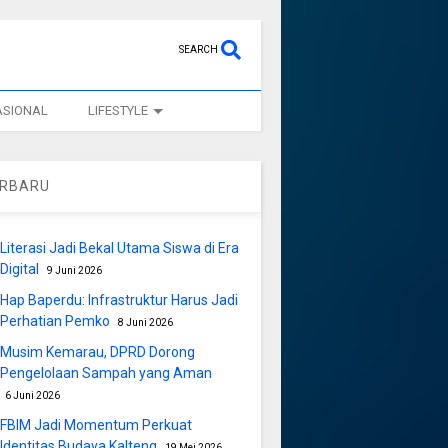
SEARCH
ASIONAL
LIFESTYLE
ERBARU
Literasi Jadi Bekal Utama Siswa di Era
Digital
9 Juni 2026
Hap Baperdu: Infrastruktur Harus Jadi
Perhatian Pemko
8 Juni 2026
Musim Kemarau, DPRD Dorong
Pengelolaan Sampah yang Aman
6 Juni 2026
FBIM Jadi Momentum Perkuat
Identitas Budaya Kalteng
19 Mei 2026