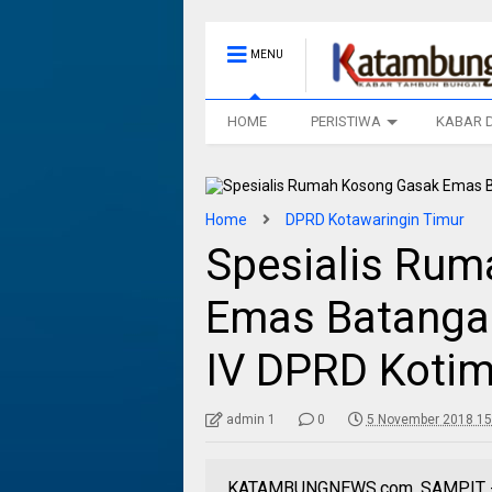
MENU
HOME
PERISTIWA
KABAR 
Home
DPRD Kotawaringin Timur
Spesialis Ru
Emas Batangan
IV DPRD Koti
admin 1
0
5 November 2018 15
KATAMBUNGNEWS.com, SAMPIT - Ke