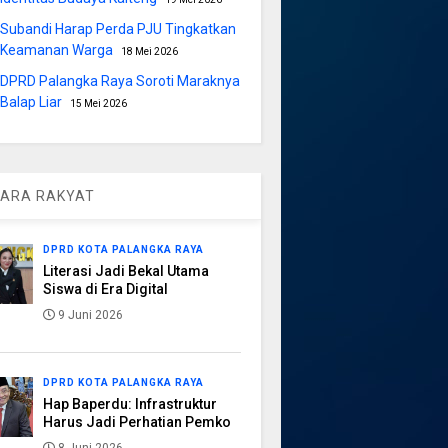
Subandi Harap Perda PJU Tingkatkan
Keamanan Warga
18 Mei 2026
DPRD Palangka Raya Soroti Maraknya
Balap Liar
15 Mei 2026
ARA RAKYAT
DPRD KOTA PALANGKA RAYA
Literasi Jadi Bekal Utama
Siswa di Era Digital
9 Juni 2026
DPRD KOTA PALANGKA RAYA
Hap Baperdu: Infrastruktur
Harus Jadi Perhatian Pemko