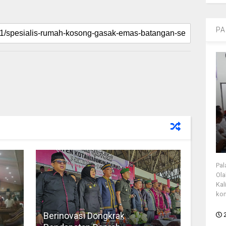
PA
Pal
Ola
Kal
kon
Berinovasi Dongkrak