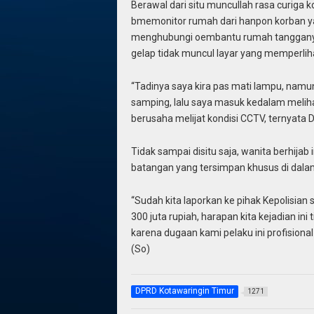
Berawal dari situ muncullah rasa curiga 
bmemonitor rumah dari hanpon korban y
menghubungi oembantu rumah tangganya.
gelap tidak muncul layar yang memperlih
“Tadinya saya kira pas mati lampu, namun
samping, lalu saya masuk kedalam meliha
berusaha melijat kondisi CCTV, ternyata 
Tidak sampai disitu saja, wanita berhija
batangan yang tersimpan khusus di dalam
“Sudah kita laporkan ke pihak Kepolisian
300 juta rupiah, harapan kita kejadian ini
karena dugaan kami pelaku ini profisional se
(So)
DPRD Kotawaringin Timur
1271