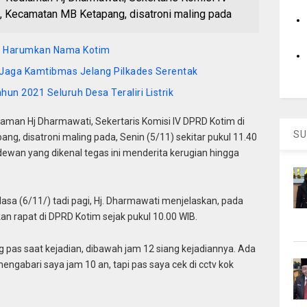
 Kecamatan MB Ketapang, disatroni maling pada
ng Harumkan Nama Kotim
Jaga Kamtibmas Jelang Pilkades Serentak
n 2021 Seluruh Desa Teraliri Listrik
man Hj Dharmawati, Sekertaris Komisi IV DPRD Kotim di
SU
g, disatroni maling pada, Senin (5/11) sekitar pukul 11.40
 dewan yang dikenal tegas ini menderita kerugian hingga
asa (6/11/) tadi pagi, Hj. Dharmawati menjelaskan, pada
an rapat di DPRD Kotim sejak pukul 10.00 WIB.
pas saat kejadian, dibawah jam 12 siang kejadiannya. Ada
ngabari saya jam 10 an, tapi pas saya cek di cctv kok
.