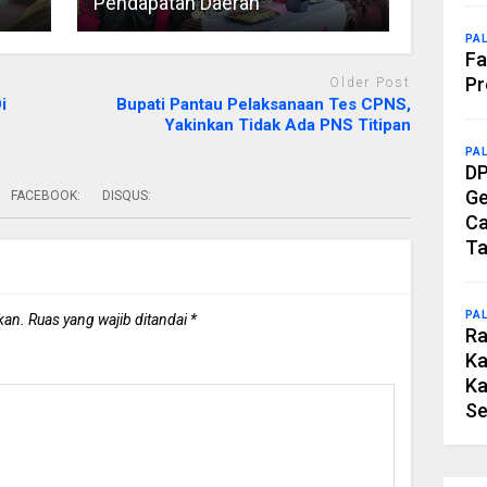
Pendapatan Daerah
PA
Fa
Pr
Older Post
i
Bupati Pantau Pelaksanaan Tes CPNS,
Yakinkan Tidak Ada PNS Titipan
PA
DP
Ge
FACEBOOK:
DISQUS:
Ca
Ta
PA
kan.
Ruas yang wajib ditandai
*
Ra
Ka
Ka
Se