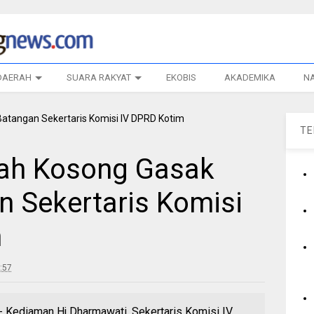
DAERAH
SUARA RAKYAT
EKOBIS
AKADEMIKA
N
T
mah Kosong Gasak
 Sekertaris Komisi
m
:57
diaman Hj Dharmawati, Sekertaris Komisi IV