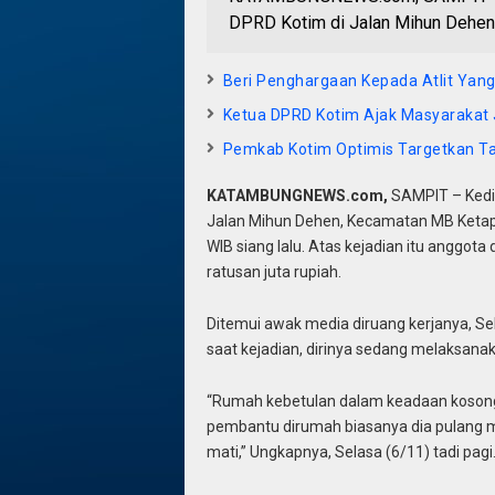
DPRD Kotim di Jalan Mihun Dehen,
Beri Penghargaan Kepada Atlit Ya
Ketua DPRD Kotim Ajak Masyarakat 
Pemkab Kotim Optimis Targetkan Tahu
KATAMBUNGNEWS.com,
SAMPIT – Kedia
Jalan Mihun Dehen, Kecamatan MB Ketapan
WIB siang lalu. Atas kejadian itu anggota
ratusan juta rupiah.
Ditemui awak media diruang kerjanya, Sel
saat kejadian, dirinya sedang melaksanak
“Rumah kebetulan dalam keadaan kosong 
pembantu dirumah biasanya dia pulang me
mati,” Ungkapnya, Selasa (6/11) tadi pagi