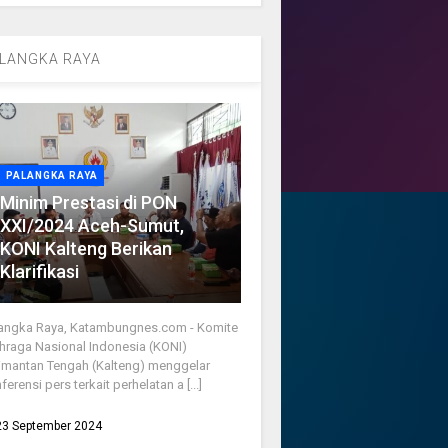
LANGKA RAYA
PALANGKA RAYA
Minim Prestasi di PON
XXI/2024 Aceh-Sumut,
KONI Kalteng Berikan
Klarifikasi
angka Raya, Katambungnes.com - Komite
hraga Nasional Indonesia (KONI)
imantan Tengah (Kalteng) menggelar
ferensi pers terkait perhelatan a [...]
23 September 2024