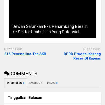
Dewan Sarankan Eks Penambang Beralih
ke Sektor Usaha Lain Yang Potensial
Newer Post
Older Post
216 Peserta Ikut Tes SKB
DPRD Provinsi Kalteng
Reses DI Kapuas
COMMENTS
FACEBOOK:
DISQUS:
0
WORDPRESS:
0
Tinggalkan Balasan