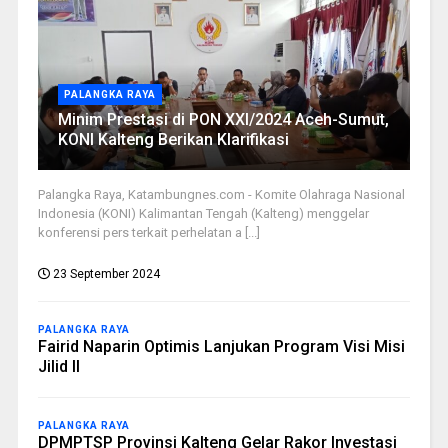
PALANGKA RAYA
Minim Prestasi di PON XXI/2024 Aceh-Sumut,
KONI Kalteng Berikan Klarifikasi
Palangka Raya, Katambungnes.com - Komite Olahraga Nasional
Indonesia (KONI) Kalimantan Tengah (Kalteng) menggelar
konferensi pers terkait perhelatan a [...]
23 September 2024
PALANGKA RAYA
Fairid Naparin Optimis Lanjukan Program Visi Misi
Jilid II
PALANGKA RAYA
DPMPTSP Provinsi Kalteng Gelar Rakor Investasi