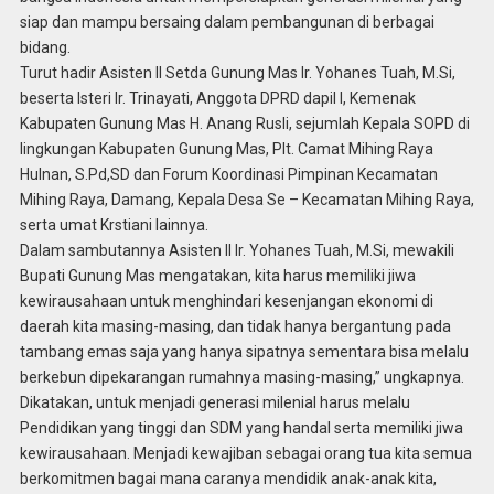
siap dan mampu bersaing dalam pembangunan di berbagai
bidang.
Turut hadir Asisten II Setda Gunung Mas Ir. Yohanes Tuah, M.Si,
beserta Isteri Ir. Trinayati, Anggota DPRD dapil I, Kemenak
Kabupaten Gunung Mas H. Anang Rusli, sejumlah Kepala SOPD di
lingkungan Kabupaten Gunung Mas, Plt. Camat Mihing Raya
Hulnan, S.Pd,SD dan Forum Koordinasi Pimpinan Kecamatan
Mihing Raya, Damang, Kepala Desa Se – Kecamatan Mihing Raya,
serta umat Krstiani lainnya.
Dalam sambutannya Asisten II Ir. Yohanes Tuah, M.Si, mewakili
Bupati Gunung Mas mengatakan, kita harus memiliki jiwa
kewirausahaan untuk menghindari kesenjangan ekonomi di
daerah kita masing-masing, dan tidak hanya bergantung pada
tambang emas saja yang hanya sipatnya sementara bisa melalu
berkebun dipekarangan rumahnya masing-masing,” ungkapnya.
Dikatakan, untuk menjadi generasi milenial harus melalu
Pendidikan yang tinggi dan SDM yang handal serta memiliki jiwa
kewirausahaan. Menjadi kewajiban sebagai orang tua kita semua
berkomitmen bagai mana caranya mendidik anak-anak kita,