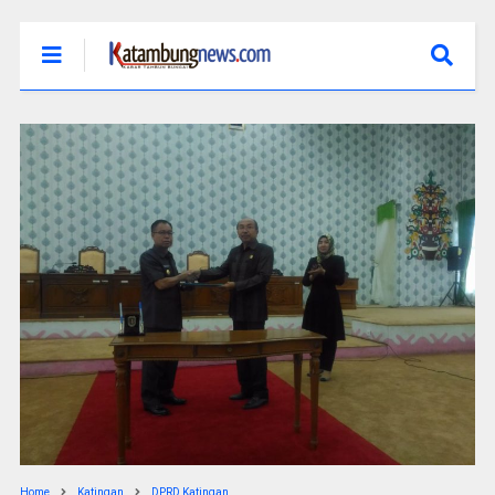
Home
Katingan
DPRD Katingan