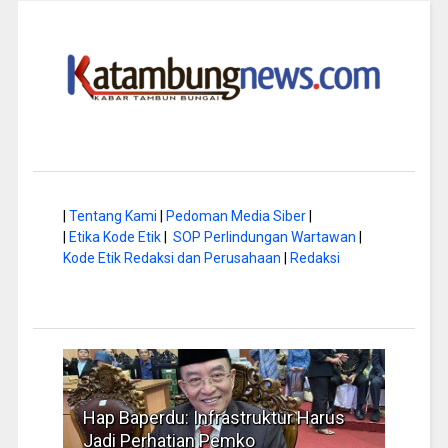
|
Tentang Kami
|
Pedoman Media Siber
|
|
Etika Kode Etik
|
SOP Perlindungan Wartawan
|
Kode Etik Redaksi dan Perusahaan
|
Redaksi
arus
Musim Kemarau, DPRD Dorong
FBI
Pengelolaan Sampah yang Aman
Iden