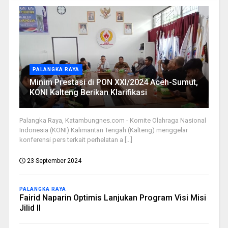
PALANGKA RAYA
Minim Prestasi di PON XXI/2024 Aceh-Sumut,
KONI Kalteng Berikan Klarifikasi
Palangka Raya, Katambungnes.com - Komite Olahraga Nasional
Indonesia (KONI) Kalimantan Tengah (Kalteng) menggelar
konferensi pers terkait perhelatan a [...]
23 September 2024
PALANGKA RAYA
Fairid Naparin Optimis Lanjukan Program Visi Misi
Jilid II