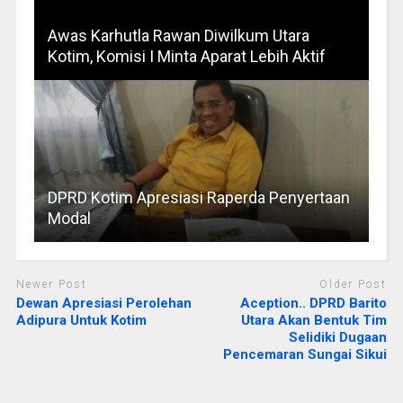
Awas Karhutla Rawan Diwilkum Utara
Kotim, Komisi I Minta Aparat Lebih Aktif
DPRD Kotim Apresiasi Raperda Penyertaan
Modal
Newer Post
Older Post
Dewan Apresiasi Perolehan
Aception.. DPRD Barito
Adipura Untuk Kotim
Utara Akan Bentuk Tim
Selidiki Dugaan
Pencemaran Sungai Sikui