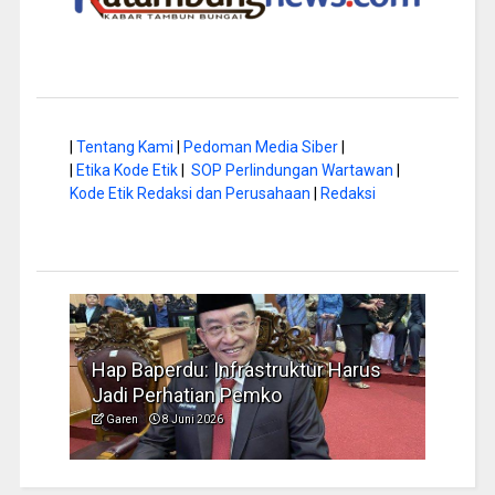
|
Tentang Kami
|
Pedoman Media Siber
|
|
Etika Kode Etik
|
SOP Perlindungan Wartawan
|
Kode Etik Redaksi dan Perusahaan
|
Redaksi
a di
Hap Baperdu: Infrastruktur Harus
Musi
Jadi Perhatian Pemko
Peng
Garen
8 Juni 2026
Garen