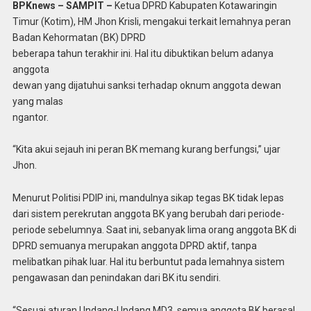
BPKnews – SAMPIT –
Ketua DPRD Kabupaten Kotawaringin
Timur (Kotim), HM Jhon Krisli, mengakui terkait lemahnya peran
Badan Kehormatan (BK) DPRD
beberapa tahun terakhir ini. Hal itu dibuktikan belum adanya
anggota
dewan yang dijatuhui sanksi terhadap oknum anggota dewan
yang malas
ngantor.
“Kita akui sejauh ini peran BK memang kurang berfungsi,” ujar
Jhon.
Menurut Politisi PDIP ini, mandulnya sikap tegas BK tidak lepas
dari sistem perekrutan anggota BK yang berubah dari periode-
periode sebelumnya. Saat ini, sebanyak lima orang anggota BK di
DPRD semuanya merupakan anggota DPRD aktif, tanpa
melibatkan pihak luar. Hal itu berbuntut pada lemahnya sistem
pengawasan dan penindakan dari BK itu sendiri.
“Sesuai aturan Undang-Undang MD3, semua anggota BK berasal