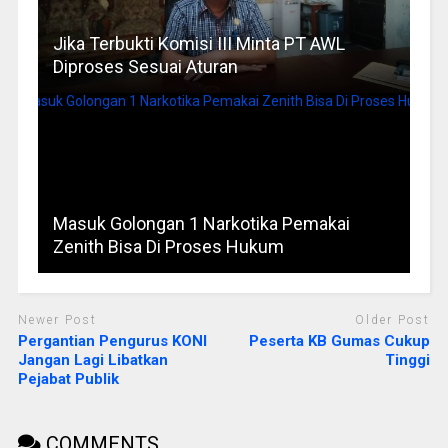
Jika Terbukti Komisi III Minta PT AWL
Diproses Sesuai Aturan
Masuk Golongan 1 Narkotika Pemakai
Zenith Bisa Di Proses Hukum
Newer Post
Older Post
Pergantian Pengurus KONI
Peserta KB Gumas Cukup
Jangan Lagi Libatkan
Tinggi
Pejabat Publik
COMMENTS