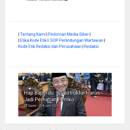
|
Tentang Kami
|
Pedoman Media Siber
|
|
Etika Kode Etik
|
SOP Perlindungan Wartawan
|
Kode Etik Redaksi dan Perusahaan
|
Redaksi
a di
Hap Baperdu: Infrastruktur Harus
Musi
Jadi Perhatian Pemko
Peng
Garen
8 Juni 2026
Garen