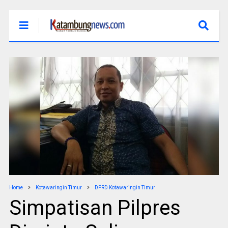
Home
Kotawaringin Timur
DPRD Kotawaringin Timur
Simpatisan Pilpres