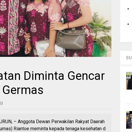
SU
tan Diminta Gencar
n Germas
03
N, – Anggota Dewan Perwakilan Rakyat Daerah
mas) Riantoe meminta kepada tenaga kesehatan d