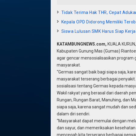
Tidak Terima Hak THR, Cepat Adukan
Kepala OPD Didorong Memiliki Terob
Siswa Lulusan SMK Harus Siap Kerja
KATAMBUNGNEWS.com,
KUALA KURUN, 
Kabupaten Gunung Mas (Gumas) Riantoe 
agar gencar mensosialisasikan program
masyarakat.
“Germas sangat baik bagi siapa saja, ka
masyarakat terserang berbagai penyakit
sosialisasi tentang Germas kepada masya
Wakil rakyat yang berasal dari daerah pe
Rungan, Rungan Barat, Manuhing, dan Ma
siapa saja, karena sangat mudah dan se
dalam diri sendiri.
“Masyarakat dapat memulai dengan melaku
dan sayur, dan memeriksakan kesehatan s
mencegah kita terserang berbagai peny