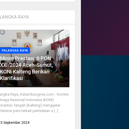
LANGKA RAYA
PALANGKA RAYA
Minim Prestasi di PON
XXI/2024 Aceh-Sumut,
KONI Kalteng Berikan
Klarifikasi
angka Raya, Katambungnes.com - Komite
hraga Nasional Indonesia (KONI)
imantan Tengah (Kalteng) menggelar
ferensi pers terkait perhelatan a [...]
23 September 2024