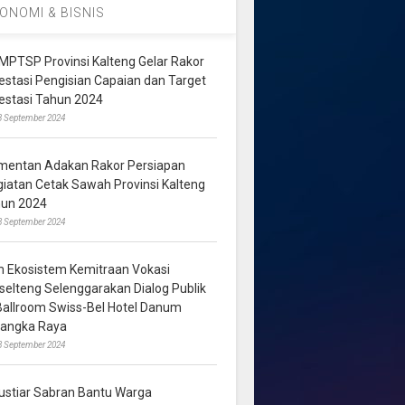
ONOMI & BISNIS
MPTSP Provinsi Kalteng Gelar Rakor
vestasi Pengisian Capaian dan Target
vestasi Tahun 2024
3 September 2024
mentan Adakan Rakor Persiapan
giatan Cetak Sawah Provinsi Kalteng
hun 2024
8 September 2024
m Ekosistem Kemitraan Vokasi
lselteng Selenggarakan Dialog Publik
 Ballroom Swiss-Bel Hotel Danum
langka Raya
8 September 2024
ustiar Sabran Bantu Warga