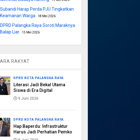
Subandi Harap Perda PJU Tingkatkan
Keamanan Warga
18 Mei 2026
DPRD Palangka Raya Soroti Maraknya
Balap Liar
15 Mei 2026
ARA RAKYAT
DPRD KOTA PALANGKA RAYA
Literasi Jadi Bekal Utama
Siswa di Era Digital
9 Juni 2026
DPRD KOTA PALANGKA RAYA
Hap Baperdu: Infrastruktur
Harus Jadi Perhatian Pemko