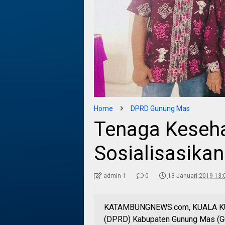
Home
DPRD Gunung Mas
Tenaga Keseha
Sosialisasika
admin 1
0
13 Januari 2019 13:
KATAMBUNGNEWS.com, KUALA KURU
(DPRD) Kabupaten Gunung Mas (Gu