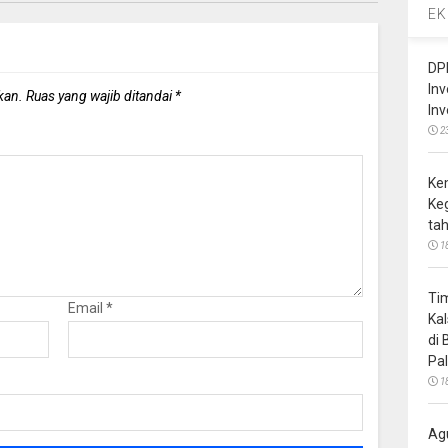
EK
DP
In
kan.
Ruas yang wajib ditandai
*
In
2
Ke
Ke
ta
1
Ti
Email
*
Ka
di
Pa
1
Ag