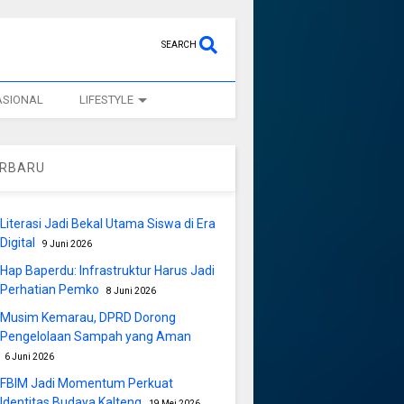
SEARCH
ASIONAL
LIFESTYLE
ERBARU
Literasi Jadi Bekal Utama Siswa di Era
Digital
9 Juni 2026
Hap Baperdu: Infrastruktur Harus Jadi
Perhatian Pemko
8 Juni 2026
Musim Kemarau, DPRD Dorong
Pengelolaan Sampah yang Aman
6 Juni 2026
FBIM Jadi Momentum Perkuat
Identitas Budaya Kalteng
19 Mei 2026