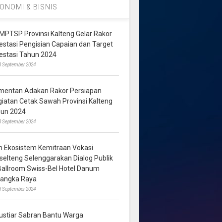
ONOMI & BISNIS
MPTSP Provinsi Kalteng Gelar Rakor
vestasi Pengisian Capaian dan Target
vestasi Tahun 2024
3 September 2024
mentan Adakan Rakor Persiapan
giatan Cetak Sawah Provinsi Kalteng
hun 2024
8 September 2024
m Ekosistem Kemitraan Vokasi
lselteng Selenggarakan Dialog Publik
 Ballroom Swiss-Bel Hotel Danum
langka Raya
8 September 2024
ustiar Sabran Bantu Warga