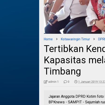
Home
Kotawaringin Timur
DPRD
Tertibkan Ken
Kapasitas mel
Timbang
admin 1
0
1 Januari 2019 13:2
Jajaran Anggota DPRD Kotim foto 
BPKnews - SAMPIT - Sejumlah ruas