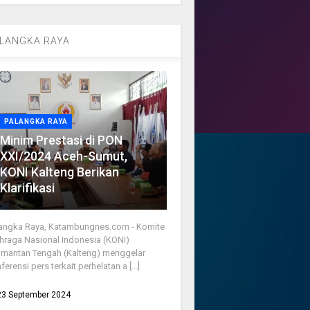
LANGKA RAYA
PALANGKA RAYA
Minim Prestasi di PON
XXI/2024 Aceh-Sumut,
KONI Kalteng Berikan
Klarifikasi
angka Raya, Katambungnes.com - Komite
hraga Nasional Indonesia (KONI)
imantan Tengah (Kalteng) menggelar
ferensi pers terkait perhelatan a [...]
23 September 2024