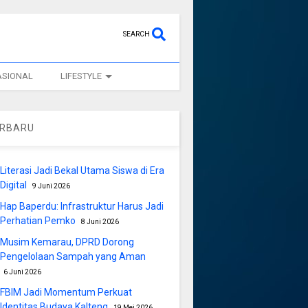
SEARCH
ASIONAL
LIFESTYLE
ERBARU
Literasi Jadi Bekal Utama Siswa di Era
Digital
9 Juni 2026
Hap Baperdu: Infrastruktur Harus Jadi
Perhatian Pemko
8 Juni 2026
Musim Kemarau, DPRD Dorong
Pengelolaan Sampah yang Aman
6 Juni 2026
FBIM Jadi Momentum Perkuat
Identitas Budaya Kalteng
19 Mei 2026