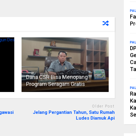
PA
Fa
Pr
PA
DP
Ge
Ca
Ta
Dana CSR Bisa Menopang
Program Seragam Gratis
PA
Ra
Ka
Older Post
Ka
gawasi
Jelang Pergantian Tahun, Satu Rumah
Se
Ludes Diamuk Api