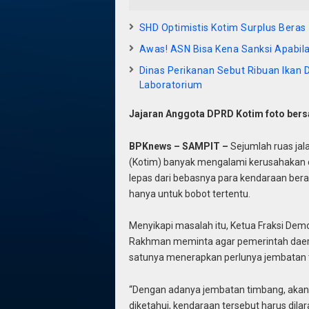
SHD Optimistis Kotim Surplus Beras
Awas! ASN Bisa Kena Sanksi Apabil
Dinas Perikanan Sebut Ribuan Ikan 
Laboratorium
Jajaran Anggota DPRD Kotim foto ber
BPKnews – SAMPIT –
Sejumlah ruas jal
(Kotim) banyak mengalami kerusahakan cuk
lepas dari bebasnya para kendaraan berat
hanya untuk bobot tertentu.
Menyikapi masalah itu, Ketua Fraksi Dem
Rakhman meminta agar pemerintah daera
satunya menerapkan perlunya jembatan 
“Dengan adanya jembatan timbang, akan 
diketahui, kendaraan tersebut harus dilara