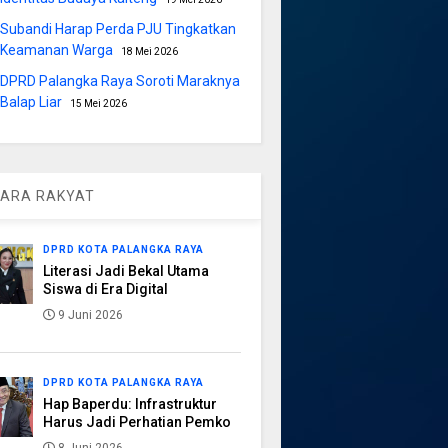
Subandi Harap Perda PJU Tingkatkan
Keamanan Warga
18 Mei 2026
DPRD Palangka Raya Soroti Maraknya
Balap Liar
15 Mei 2026
ARA RAKYAT
DPRD KOTA PALANGKA RAYA
Literasi Jadi Bekal Utama
Siswa di Era Digital
9 Juni 2026
DPRD KOTA PALANGKA RAYA
Hap Baperdu: Infrastruktur
Harus Jadi Perhatian Pemko