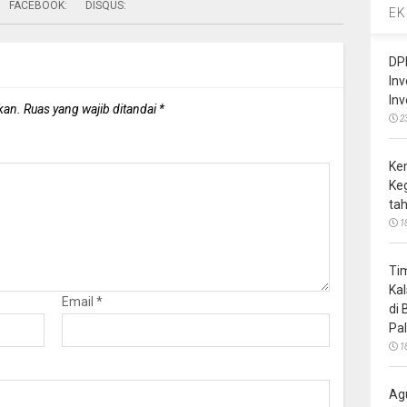
FACEBOOK:
DISQUS:
EK
DP
In
In
kan.
Ruas yang wajib ditandai
*
2
Ke
Ke
ta
1
Ti
Ka
Email
*
di
Pa
1
Ag