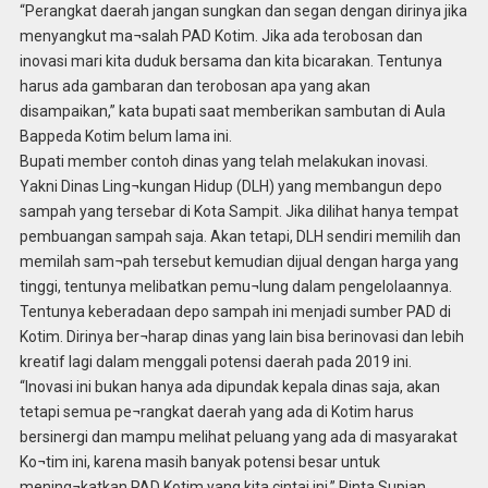
“Perangkat daerah jangan sungkan dan segan dengan dirinya jika
menyangkut ma¬salah PAD Kotim. Jika ada terobosan dan
inovasi mari kita duduk bersama dan kita bicarakan. Tentunya
harus ada gambaran dan terobosan apa yang akan
disampaikan,” kata bupati saat memberikan sambutan di Aula
Bappeda Kotim belum lama ini.
Bupati member contoh dinas yang telah melakukan inovasi.
Yakni Dinas Ling¬kungan Hidup (DLH) yang membangun depo
sampah yang tersebar di Kota Sampit. Jika dilihat hanya tempat
pembuangan sampah saja. Akan tetapi, DLH sendiri memilih dan
memilah sam¬pah tersebut kemudian dijual dengan harga yang
tinggi, tentunya melibatkan pemu¬lung dalam pengelolaannya.
Tentunya keberadaan depo sampah ini menjadi sumber PAD di
Kotim. Dirinya ber¬harap dinas yang lain bisa berinovasi dan lebih
kreatif lagi dalam menggali potensi daerah pada 2019 ini.
“Inovasi ini bukan hanya ada dipundak kepala dinas saja, akan
tetapi semua pe¬rangkat daerah yang ada di Kotim harus
bersinergi dan mampu melihat peluang yang ada di masyarakat
Ko¬tim ini, karena masih banyak potensi besar untuk
mening¬katkan PAD Kotim yang kita cintai ini,” Pinta Supian.