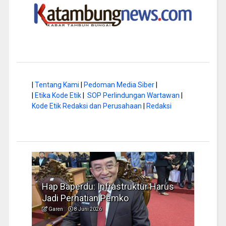
|
Tentang Kami
|
Pedoman Media Siber
|
|
Etika Kode Etik
|
SOP Perlindungan Wartawan
|
Kode Etik Redaksi dan Perusahaan
|
Redaksi
a di
Hap Baperdu: Infrastruktur Harus
Musi
Jadi Perhatian Pemko
Peng
Garen
8 Juni 2026
Garen