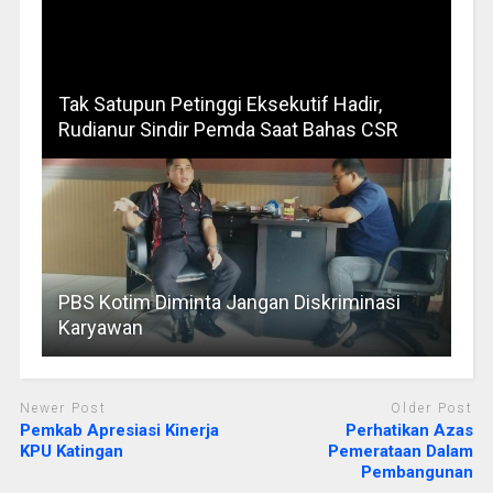
Tak Satupun Petinggi Eksekutif Hadir,
Rudianur Sindir Pemda Saat Bahas CSR
PBS Kotim Diminta Jangan Diskriminasi
Karyawan
Newer Post
Older Post
Pemkab Apresiasi Kinerja
Perhatikan Azas
KPU Katingan
Pemerataan Dalam
Pembangunan