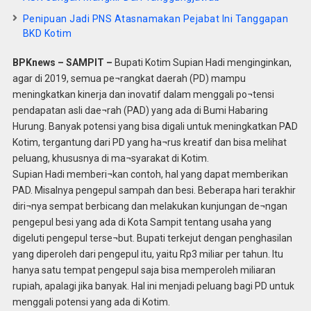
Penipuan Jadi PNS Atasnamakan Pejabat Ini Tanggapan
BKD Kotim
BPKnews – SAMPIT –
Bupati Kotim Supian Hadi menginginkan,
agar di 2019, semua pe¬rangkat daerah (PD) mampu
meningkatkan kinerja dan inovatif dalam menggali po¬tensi
pendapatan asli dae¬rah (PAD) yang ada di Bumi Habaring
Hurung. Banyak potensi yang bisa digali untuk meningkatkan PAD
Kotim, tergantung dari PD yang ha¬rus kreatif dan bisa melihat
peluang, khususnya di ma¬syarakat di Kotim.
Supian Hadi memberi¬kan contoh, hal yang dapat memberikan
PAD. Misalnya pengepul sampah dan besi. Beberapa hari terakhir
diri¬nya sempat berbicang dan melakukan kunjungan de¬ngan
pengepul besi yang ada di Kota Sampit tentang usaha yang
digeluti pengepul terse¬but. Bupati terkejut dengan penghasilan
yang diperoleh dari pengepul itu, yaitu Rp3 miliar per tahun. Itu
hanya satu tempat pengepul saja bisa memperoleh miliaran
rupiah, apalagi jika banyak. Hal ini menjadi peluang bagi PD untuk
menggali potensi yang ada di Kotim.