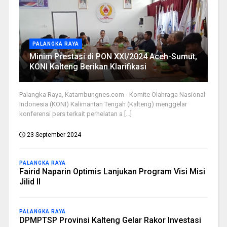
PALANGKA RAYA
Minim Prestasi di PON XXI/2024 Aceh-Sumut,
KONI Kalteng Berikan Klarifikasi
Palangka Raya, Katambungnes.com - Komite Olahraga Nasional
Indonesia (KONI) Kalimantan Tengah (Kalteng) menggelar
konferensi pers terkait perhelatan a [...]
23 September 2024
PALANGKA RAYA
Fairid Naparin Optimis Lanjukan Program Visi Misi
Jilid II
PALANGKA RAYA
DPMPTSP Provinsi Kalteng Gelar Rakor Investasi