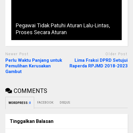
Pegawai Tidak Patuhi Aturan Lalu-Lintas,
Proses Secara Aturan
Newer Post
Older Post
Perlu Waktu Panjang untuk
Lima Fraksi DPRD Setujui
Pemulihan Kerusakan
Raperda RPJMD 2018-2023
Gambut
COMMENTS
FACEBOOK:
DISQUS:
WORDPRESS:
0
Tinggalkan Balasan