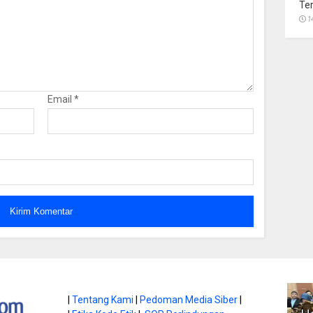
Te
1
Email
*
atan di Gunung
|
Tentang Kami
|
Pedoman Media Siber
|