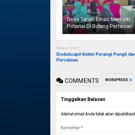
Desa Tanah Emas Memiliki
Potensi Di Bidang Pertanian
Newer Post
Disdukcapil Kotim Perangi Pungli da
Percaloan
COMMENTS
WORDPRESS:
0
Tinggalkan Balasan
Alamat email Anda tidak akan dipublikasi
Komentar
*