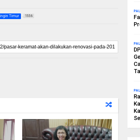
PA
ingin Timur
Fa
1556
Pr
PA
DP
Ge
Ca
Ta
PA
Ra
Ka
Ka
Se