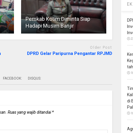
EK
Pemkab Kotim Diminta Siap
DP
Hadapi Musim Banjir
In
In
2
Older Post
n
DPRD Gelar Paripurna Pengantar RPJMD
Ke
Ke
ta
1
FACEBOOK:
DISQUS:
Ti
Ka
di
Pa
kan.
Ruas yang wajib ditandai
*
1
Ag