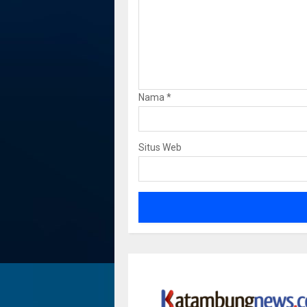
Nama
*
Situs Web
Dua Jemb