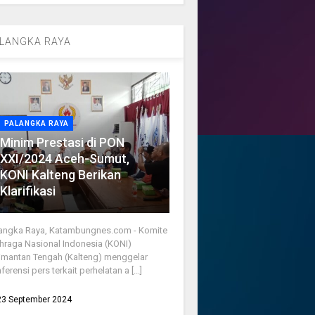
LANGKA RAYA
PALANGKA RAYA
Minim Prestasi di PON
XXI/2024 Aceh-Sumut,
KONI Kalteng Berikan
Klarifikasi
angka Raya, Katambungnes.com - Komite
hraga Nasional Indonesia (KONI)
imantan Tengah (Kalteng) menggelar
ferensi pers terkait perhelatan a [...]
23 September 2024