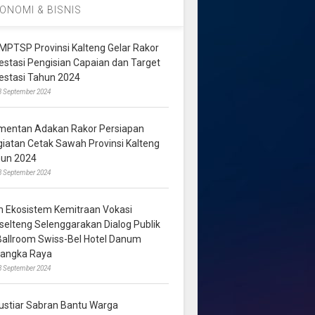
ONOMI & BISNIS
MPTSP Provinsi Kalteng Gelar Rakor
vestasi Pengisian Capaian dan Target
vestasi Tahun 2024
3 September 2024
mentan Adakan Rakor Persiapan
giatan Cetak Sawah Provinsi Kalteng
hun 2024
8 September 2024
m Ekosistem Kemitraan Vokasi
lselteng Selenggarakan Dialog Publik
 Ballroom Swiss-Bel Hotel Danum
langka Raya
8 September 2024
ustiar Sabran Bantu Warga