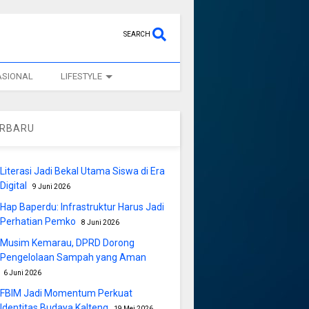
SEARCH
ASIONAL
LIFESTYLE
ERBARU
Literasi Jadi Bekal Utama Siswa di Era
Digital
9 Juni 2026
Hap Baperdu: Infrastruktur Harus Jadi
Perhatian Pemko
8 Juni 2026
Musim Kemarau, DPRD Dorong
Pengelolaan Sampah yang Aman
6 Juni 2026
FBIM Jadi Momentum Perkuat
Identitas Budaya Kalteng
19 Mei 2026