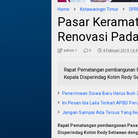
Home
Kotawaringin Timur
DPRD
Pasar Keramat
Renovasi Pad
admin 1
0
4 Februari 2019 14:4
Rapat Pematangan pembangunan P
Kepala Disperindag Kotim Redy S
Penerimaan Siswa Baru Harus Ikuti
Ini Pesan Ida Laila Terkait APBD Pe
Jangan Sampai Ada Tersus Yang Ileg
Rapat Pematangan pembangunan Pasar
Disperindag Kotim Redy Setiawan deng