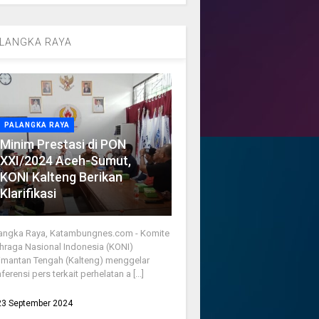
LANGKA RAYA
PALANGKA RAYA
Minim Prestasi di PON
XXI/2024 Aceh-Sumut,
KONI Kalteng Berikan
Klarifikasi
angka Raya, Katambungnes.com - Komite
hraga Nasional Indonesia (KONI)
imantan Tengah (Kalteng) menggelar
ferensi pers terkait perhelatan a [...]
23 September 2024