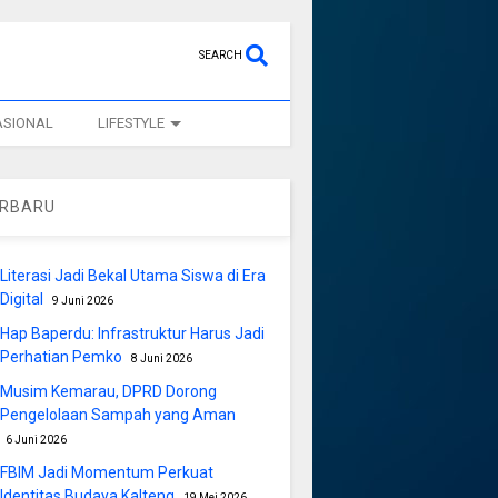
SEARCH
ASIONAL
LIFESTYLE
ERBARU
Literasi Jadi Bekal Utama Siswa di Era
Digital
9 Juni 2026
Hap Baperdu: Infrastruktur Harus Jadi
Perhatian Pemko
8 Juni 2026
Musim Kemarau, DPRD Dorong
Pengelolaan Sampah yang Aman
6 Juni 2026
FBIM Jadi Momentum Perkuat
Identitas Budaya Kalteng
19 Mei 2026