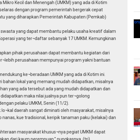
 Mikro Kecil dan Menengah (UMKM) yang ada di Kotim
 selaras dengan program pemerintah bergerak cepat
atu yang diharapkan Pemerintah Kabupaten (Pemkab)
n swasta yang dapat membantu pelaku usaha kreatif dalam
n Koperasi yang ter¬daftar sebanyak 17 UMKM. Kemungkinan
rapkan pihak perusahaan dapat membantu kegiatan dari
r¬lebih perusahaan mempunyai program yakni bantuan
mendukung ke¬beradaan UMKM yang ada di Kotim ini.
ari bahan lokal yang memang mudah didapatkan, misalnya
. Bahan yang ada tersebut ada yang mudah didapatkan dan
 didapatkan maka nilai jualnya pun ter¬golong
 dengan pelaku UMKM, Senin (11/2).
 lo¬kal daerah sangat diminati oleh masyarakat, misalnya
 nanas, kue tradisional, keripik tanaman paku (kelakai) dan
ejahteraan masyarakat khusus¬nya pegiat UMKM dapat
yakan dari kaum perempuan,” pungkasnya. (tri)