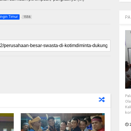
ingin Timur
PA
1556
Pal
Ola
Kal
kon