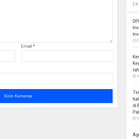
EK
DP
In
In
2
Email
*
Ke
Ke
ta
1
Ti
Ka
di
Pa
1
Ag