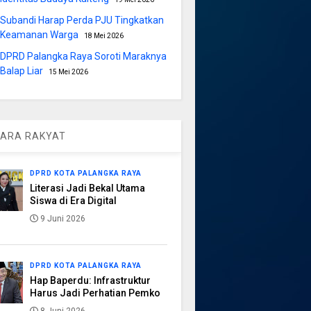
Subandi Harap Perda PJU Tingkatkan
Keamanan Warga
18 Mei 2026
DPRD Palangka Raya Soroti Maraknya
Balap Liar
15 Mei 2026
ARA RAKYAT
DPRD KOTA PALANGKA RAYA
Literasi Jadi Bekal Utama
Siswa di Era Digital
9 Juni 2026
DPRD KOTA PALANGKA RAYA
Hap Baperdu: Infrastruktur
Harus Jadi Perhatian Pemko