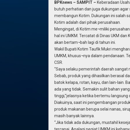
BPKnews – SAMPIT –
Keberadaan Usaha
butuh perhatian dan juga dukungan agar
membangun Kotim. Dukungan ini salah s
Kotim adalah dari pihak perusahaan.
Mengingat, di Kotim me¬miliki perusaha
hal ini UMKM. Tercatat di Dinas UKM da
akan bertam¬bah lagi di tahun ini.
Wakil Bupati Kotim Taufik Mukri mengha
UMKM, khusus¬nya dalam pendanaan. Te
CSR.
“Saya selaku pemerintah daerah sangat 
Sebab, produk yang dihasilkan berasal d
batok kelapa, rotan, kayu, dan lain-lain
ada yang tidak. Semakin sulit bahan yang
tinggi,”jelasnya ketika bertemu langsung
Diakuinya, saat ini pengembangan produk
produk makanan berupa selai nanas, sirup
masih banyak lainnya.
“Jika tidak ada dukungan, mustahil kes
tercapai. Apalagi pegiat UMKM ini keban