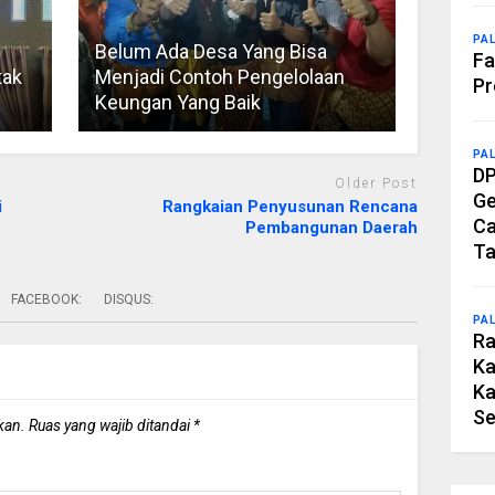
PA
Belum Ada Desa Yang Bisa
Fa
tak
Menjadi Contoh Pengelolaan
Pr
Keungan Yang Baik
PA
DP
Older Post
Ge
i
Rangkaian Penyusunan Rencana
Ca
Pembangunan Daerah
Ta
FACEBOOK:
DISQUS:
PA
Ra
Ka
Ka
Se
kan.
Ruas yang wajib ditandai
*