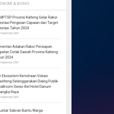
ONOMI & BISNIS
MPTSP Provinsi Kalteng Gelar Rakor
vestasi Pengisian Capaian dan Target
vestasi Tahun 2024
3 September 2024
mentan Adakan Rakor Persiapan
giatan Cetak Sawah Provinsi Kalteng
hun 2024
8 September 2024
m Ekosistem Kemitraan Vokasi
lselteng Selenggarakan Dialog Publik
 Ballroom Swiss-Bel Hotel Danum
langka Raya
8 September 2024
ustiar Sabran Bantu Warga