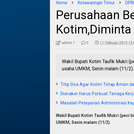
Home
Kotawaringin Timur
DPRD
Perusahaan Be
Kotim,Dimint
admin 1
0
11 Februari 2019 15
Wakil Bupati Kotim Taufik Mukri (
usaha UMKM, Senin malam (11/2)
Titip Doa Agar Kotim Tetap Aman d
Disnaker Harus Perkuat Tenaga Kerja
Masalah Pelayanan Administrasi Kepe
Wakil Bupati Kotim Taufik Mukri (peci
UMKM, Senin malam (11/2).