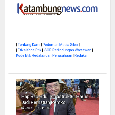
|
Tentang Kami
|
Pedoman Media Siber
|
|
Etika Kode Etik
|
SOP Perlindungan Wartawan
|
Kode Etik Redaksi dan Perusahaan
|
Redaksi
a di
Hap Baperdu: Infrastruktur Harus
Musi
Jadi Perhatian Pemko
Peng
Garen
8 Juni 2026
Garen