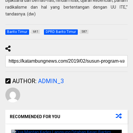
bijaksana dan berhati-hati, hindari hoax, ujaran kebencian, paham
radikalisme dan hal yang bertentangan dengan UU ITE,”
tandasnya. (dw)
Barito Timur
DPRD Barito Timur
641
587
AUTHOR:
ADMIN_3
RECOMMENDED FOR YOU