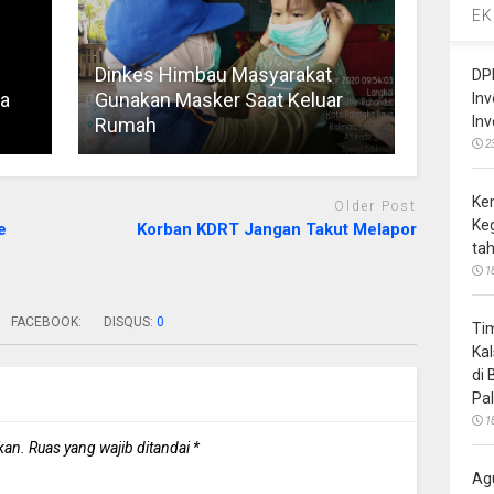
EK
Dinkes Himbau Masyarakat
DP
ja
Gunakan Masker Saat Keluar
In
In
Rumah
2
Ke
Older Post
Ke
e
Korban KDRT Jangan Takut Melapor
ta
1
FACEBOOK:
DISQUS:
0
Ti
Ka
di
Pa
1
kan.
Ruas yang wajib ditandai
*
Ag