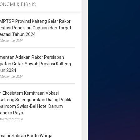
ONOMI & BISNIS
MPTSP Provinsi Kalteng Gelar Rakor
vestasi Pengisian Capaian dan Target
vestasi Tahun 2024
3 September 2024
mentan Adakan Rakor Persiapan
giatan Cetak Sawah Provinsi Kalteng
hun 2024
8 September 2024
m Ekosistem Kemitraan Vokasi
lselteng Selenggarakan Dialog Publik
 Ballroom Swiss-Bel Hotel Danum
langka Raya
8 September 2024
ustiar Sabran Bantu Warga