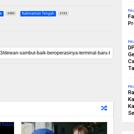
PA
e
Kalimantan Tengah
4484
2143
Fa
Pr
PA
DP
Ge
Ca
Ta
PA
Ra
Ka
Ka
Se