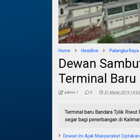
Home
Headline
Palangka Raya
Dewan Sambut 
Terminal Baru 
admin 1
0
31 Maret 2019 14:53
Terminal baru Bandara Tjilik Riwu
segar bagi penerbangan di Kali
Dewan Ini Ajak Masyarakat Ciptaka