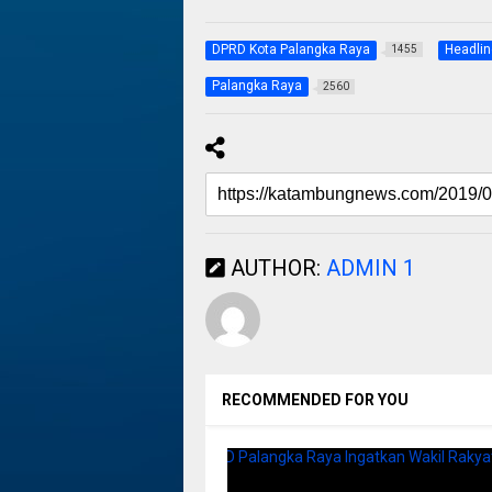
DPRD Kota Palangka Raya
Headlin
1455
Palangka Raya
2560
AUTHOR:
ADMIN 1
RECOMMENDED FOR YOU