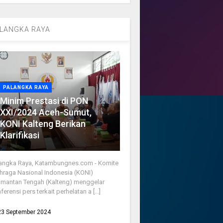
LANGKA RAYA
PALANGKA RAYA
Minim Prestasi di PON
XXI/2024 Aceh-Sumut,
KONI Kalteng Berikan
Klarifikasi
angka Raya, Katambungnes.com - Komite
hraga Nasional Indonesia (KONI)
imantan Tengah (Kalteng) menggelar
ferensi pers terkait perhelatan a [...]
23 September 2024