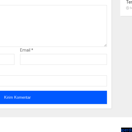
Te
1
Email
*