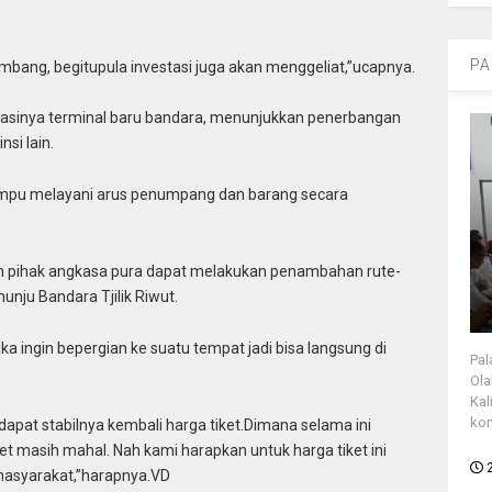
PA
mbang, begitupula investasi juga akan menggeliat,”ucapnya.
erasinya terminal baru bandara, menunjukkan penerbangan
si lain.
 mampu melayani arus penumpang dan barang secara
an pihak angkasa pura dapat melakukan penambahan rute-
nju Bandara Tjilik Riwut.
ika ingin bepergian ke suatu tempat jadi bisa langsung di
Pal
Ola
Kal
kon
dapat stabilnya kembali harga tiket.Dimana selama ini
iket masih mahal. Nah kami harapkan untuk harga tiket ini
 masyarakat,”harapnya.VD