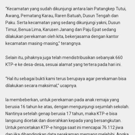
“Kecamatan yang sudah dikunjungi antara lain Patangkep Tutui,
Awang, Pematang Karau, Raren Batuah, Dusun Tengah dan
Paku. Serta kecamatan yang sedang dikunjungi yakni, Dusun
Timur, Benua Lima, Karusen Janang dan Paju Epat sedang
dilakukan perekaman oleh kita, bekerjasama dengan kantor
kecamatan masing-masing,” terangnya.
Selain itu, pihaknya juga telah mendistribusikan sebanyak 660
KTP-e ke desa-desa, sesuai alamat yang tertera pada hari ini.
“Hal itu sebagai bukti kami terus berupaya agar perekaman bisa
dilakukan secara maksimal,” ucapnya.
Ia membeberkan, untuk perekaman pada anak remaja yang
berusia 16 tahun ke atas, dengan mengunjungi sejumlah sekolah.
Nantinya setelah genap berusia 17 tahun, maka KTP-e bisa
langsung dicetak dan diserahkan kepada yang bersangkutan.
Untuk pencetakan KTP-e hingga saat ini mencapai 76.112 jiwa
dan jika dibandingkan data perekaman memang melebihi. Angka