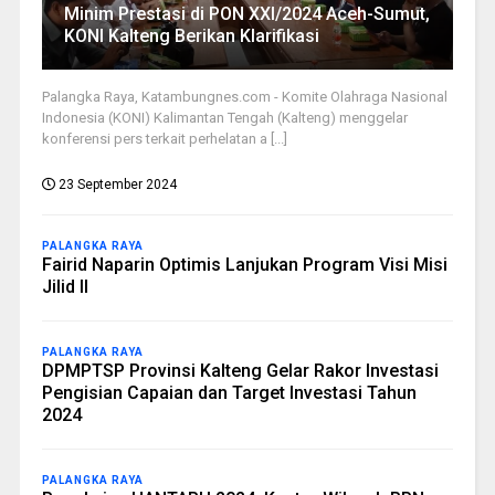
Minim Prestasi di PON XXI/2024 Aceh-Sumut,
KONI Kalteng Berikan Klarifikasi
Palangka Raya, Katambungnes.com - Komite Olahraga Nasional
Indonesia (KONI) Kalimantan Tengah (Kalteng) menggelar
konferensi pers terkait perhelatan a [...]
23 September 2024
PALANGKA RAYA
Fairid Naparin Optimis Lanjukan Program Visi Misi
Jilid II
PALANGKA RAYA
DPMPTSP Provinsi Kalteng Gelar Rakor Investasi
Pengisian Capaian dan Target Investasi Tahun
2024
PALANGKA RAYA