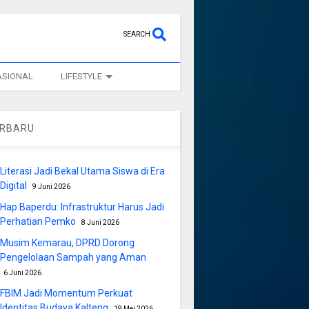
SEARCH
ASIONAL
LIFESTYLE
ERBARU
Literasi Jadi Bekal Utama Siswa di Era
Digital
9 Juni 2026
Hap Baperdu: Infrastruktur Harus Jadi
Perhatian Pemko
8 Juni 2026
Musim Kemarau, DPRD Dorong
Pengelolaan Sampah yang Aman
6 Juni 2026
FBIM Jadi Momentum Perkuat
Identitas Budaya Kalteng
19 Mei 2026