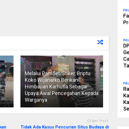
PA
Fa
Pr
PA
DP
Ge
Ca
Ta
Melalui Pamflet/Stiker, Briptu
Koko Wijanarko Berikan
PA
Himbauan Karhutla Sebagai
Ra
Upaya Awal Pencegahan Kepada
Ka
Warganya
Ka
Se
Older Post
kan
Tidak Ada Kasus Pencurian Situs Budaya di