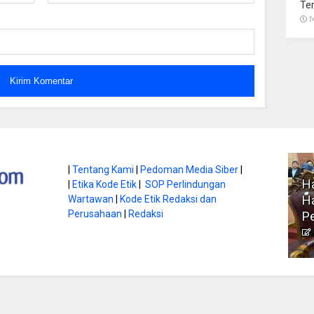
Te
1
atan di Gunung
|
Tentang Kami
|
Pedoman Media Siber
|
Ha
|
Etika Kode Etik
|
SOP Perlindungan
, Ini
Literasi Jadi Bekal Utama
Ha
Wartawan
|
Kode Etik Redaksi dan
bnya
Perusahaan
|
Redaksi
Siswa di Era Digital
P
atambungnews
Garen
9 Juni 2026