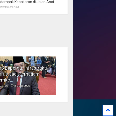
rdampak Kebakaran di Jalan Anoi
4 September 2024
p Baperdu: Infrastruktur
Musim Kemarau, DPRD
rus Jadi Perhatian
Dorong Pengelolaan
emko
Sampah yang Aman
Garen
8 Juni 2026
Garen
6 Juni 2026