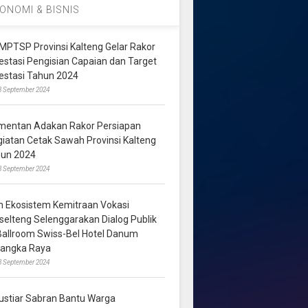
ONOMI & BISNIS
MPTSP Provinsi Kalteng Gelar Rakor
vestasi Pengisian Capaian dan Target
vestasi Tahun 2024
3 September 2024
mentan Adakan Rakor Persiapan
giatan Cetak Sawah Provinsi Kalteng
hun 2024
8 September 2024
m Ekosistem Kemitraan Vokasi
lselteng Selenggarakan Dialog Publik
 Ballroom Swiss-Bel Hotel Danum
langka Raya
8 September 2024
ustiar Sabran Bantu Warga