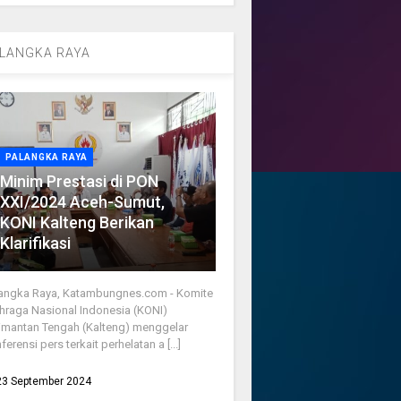
LANGKA RAYA
PALANGKA RAYA
Minim Prestasi di PON
XXI/2024 Aceh-Sumut,
KONI Kalteng Berikan
Klarifikasi
angka Raya, Katambungnes.com - Komite
hraga Nasional Indonesia (KONI)
imantan Tengah (Kalteng) menggelar
ferensi pers terkait perhelatan a [...]
23 September 2024