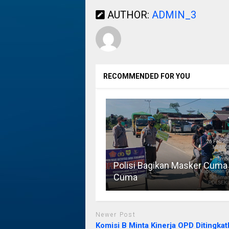
AUTHOR:
ADMIN_3
RECOMMENDED FOR YOU
Polisi Bagikan Masker Cuma
Cuma
Newer Post
Komisi B Minta Kinerja OPD Ditingkat