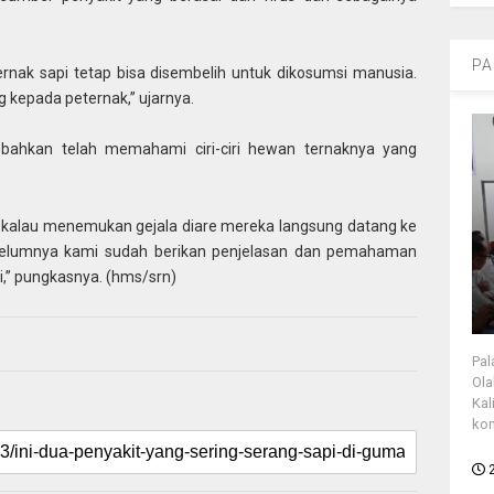
PA
ernak sapi tetap bisa disembelih untuk dikosumsi manusia.
 kepada peternak,” ujarnya.
 bahkan telah memahami ciri-ciri hewan ternaknya yang
a kalau menemukan gejala diare mereka langsung datang ke
belumnya kami sudah berikan penjelasan dan pemahaman
ni,” pungkasnya. (hms/srn)
Pal
Ola
Kal
kon