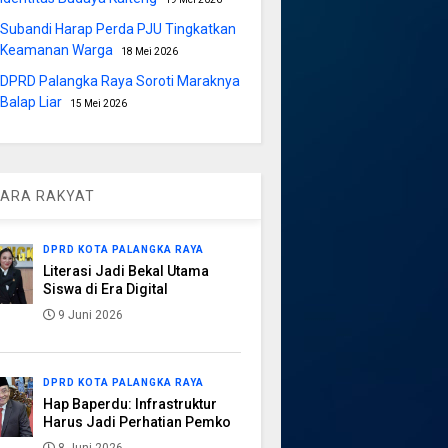
Subandi Harap Perda PJU Tingkatkan
Keamanan Warga
18 Mei 2026
DPRD Palangka Raya Soroti Maraknya
Balap Liar
15 Mei 2026
ARA RAKYAT
DPRD KOTA PALANGKA RAYA
Literasi Jadi Bekal Utama
Siswa di Era Digital
9 Juni 2026
DPRD KOTA PALANGKA RAYA
Hap Baperdu: Infrastruktur
Harus Jadi Perhatian Pemko