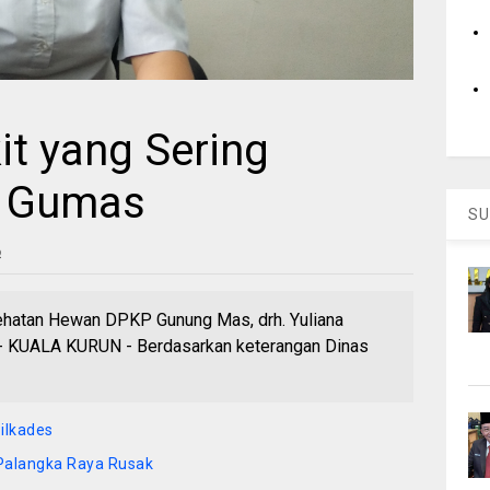
it yang Sering
di Gumas
SU
6
ehatan Hewan DPKP Gunung Mas, drh. Yuliana
KUALA KURUN - Berdasarkan keterangan Dinas
ilkades
 Palangka Raya Rusak