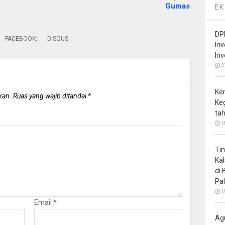
Gumas
EK
DP
FACEBOOK:
DISQUS:
In
In
2
Ke
kan.
Ruas yang wajib ditandai
*
Ke
ta
1
Ti
Ka
di
Pa
1
Email
*
Ag