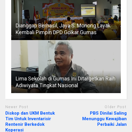
Dianggap Berhasil, Jaya S. Monong Layak
Kembali Pimpin DPD Golkar Gumas
Lima Sekolah di Gumas Ini Ditargetkan Raih
Adiwiyata Tingkat Nasional
Newer Post
Older Post
Diskop dan UKM Bentuk
PBS Dinilai Saling
Tim Untuk Inventarisir
Menunggu Kewajiban
Rentenir Berkedok
Perbaiki Jalan
Koperasi