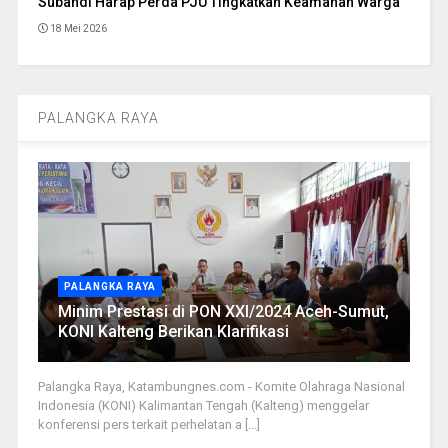
Subandi Harap Perda PJU Tingkatkan Keamanan Warga
18 Mei 2026
PALANGKA RAYA
PALANGKA RAYA
Minim Prestasi di PON XXI/2024 Aceh-Sumut,
KONI Kalteng Berikan Klarifikasi
Palangka Raya, Katambungnes.com - Komite Olahraga Nasional
Indonesia (KONI) Kalimantan Tengah (Kalteng) menggelar
konferensi pers terkait perhelatan a [...]