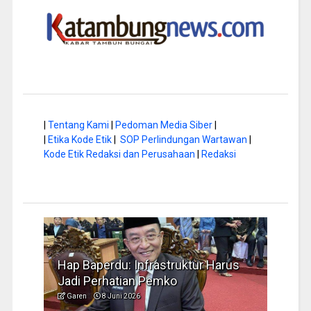
|
Tentang Kami
|
Pedoman Media Siber
|
|
Etika Kode Etik
|
SOP Perlindungan Wartawan
|
Kode Etik Redaksi dan Perusahaan
|
Redaksi
rus
Musim Kemarau, DPRD Dorong
FBIM
Pengelolaan Sampah yang Aman
Ident
Garen
6 Juni 2026
Garen