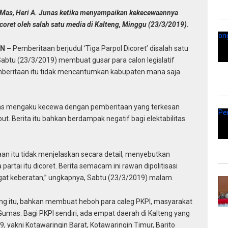
as, Heri A. Junas ketika menyampaikan kekecewaannya
icoret oleh salah satu media di Kalteng, Minggu (23/3/2019).
N –
Pemberitaan berjudul ‘Tiga Parpol Dicoret’ disalah satu
Sabtu (23/3/2019) membuat gusar para calon legislatif
pemberitaan itu tidak mencantumkan kabupaten mana saja
nas mengaku kecewa dengan pemberitaan yang terkesan
. Berita itu bahkan berdampak negatif bagi elektabilitas
n itu tidak menjelaskan secara detail, menyebutkan
rtai itu dicoret. Berita semacam ini rawan dipolitisasi
angat keberatan,” ungkapnya, Sabtu (23/3/2019) malam.
ang itu, bahkan membuat heboh para caleg PKPI, masyarakat
 Gumas. Bagi PKPI sendiri, ada empat daerah di Kalteng yang
, yakni Kotawaringin Barat, Kotawaringin Timur, Barito