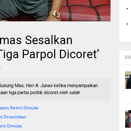
umas Sesalkan
iga Parpol Dicoret’
SU
6
unung Mas, Heri A. Junas ketika menyampaikan
 tiga partai politik dicoret oleh salah
asin Resmi Dimulai
un Diresmikan
smi Dimulai