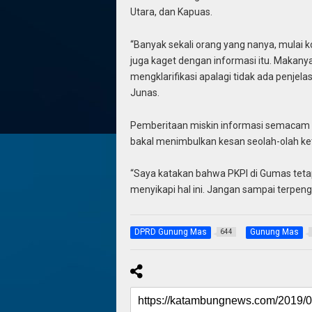
Utara, dan Kapuas.
“Banyak sekali orang yang nanya, mulai 
juga kaget dengan informasi itu. Makany
mengklarifikasi apalagi tidak ada penjel
Junas.
Pemberitaan miskin informasi semacam i
bakal menimbulkan kesan seolah-olah keti
“Saya katakan bahwa PKPI di Gumas tetap 
menyikapi hal ini. Jangan sampai terpeng
DPRD Gunung Mas
Gunung Mas
644