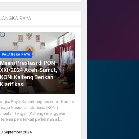
LANGKA RAYA
PALANGKA RAYA
Minim Prestasi di PON
XXI/2024 Aceh-Sumut,
KONI Kalteng Berikan
Klarifikasi
angka Raya, Katambungnes.com - Komite
hraga Nasional Indonesia (KONI)
imantan Tengah (Kalteng) menggelar
ferensi pers terkait perhelatan a [...]
23 September 2024