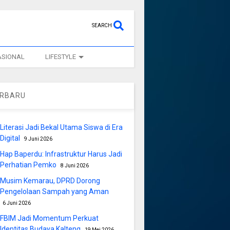
SEARCH
ASIONAL
LIFESTYLE
ERBARU
Literasi Jadi Bekal Utama Siswa di Era
Digital
9 Juni 2026
Hap Baperdu: Infrastruktur Harus Jadi
Perhatian Pemko
8 Juni 2026
Musim Kemarau, DPRD Dorong
Pengelolaan Sampah yang Aman
6 Juni 2026
FBIM Jadi Momentum Perkuat
Identitas Budaya Kalteng
19 Mei 2026