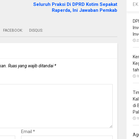
Seluruh Praksi Di DPRD Kotim Sepakat
EK
Raperda, Ini Jawaban Pemkab
DP
In
FACEBOOK:
DISQUS:
In
2
Ke
Ke
kan.
Ruas yang wajib ditandai
*
ta
1
Ti
Ka
di
Pa
1
Email
*
Ag