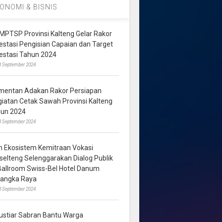
ONOMI & BISNIS
MPTSP Provinsi Kalteng Gelar Rakor
vestasi Pengisian Capaian dan Target
vestasi Tahun 2024
3 September 2024
mentan Adakan Rakor Persiapan
giatan Cetak Sawah Provinsi Kalteng
hun 2024
8 September 2024
m Ekosistem Kemitraan Vokasi
lselteng Selenggarakan Dialog Publik
 Ballroom Swiss-Bel Hotel Danum
langka Raya
8 September 2024
ustiar Sabran Bantu Warga