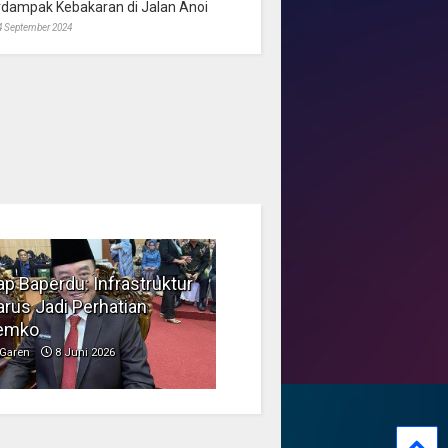
rdampak Kebakaran di Jalan Anoi
4 September 2024
p Baperdu: Infrastruktur
Musim Kemarau, DPRD
rus Jadi Perhatian
Dorong Pengelolaan
emko
Sampah yang Aman
Garen
8 Juni 2026
Garen
6 Juni 2026