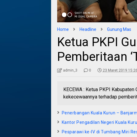
Home
Headline
Gunung Mas
Ketua PKPI G
Pemberitaan ‘T
admin_3
0
23 Maret 2019 15:2
KECEWA : Ketua PKPI Kabupaten G
kekecewaannya terhadap pemberitaan
Penerbangan Kuala Kurun – Banjarm
Kantor Pengadilan Negeri Kuala Kur
Pesparawi ke-IV di Tumbang Miri Re