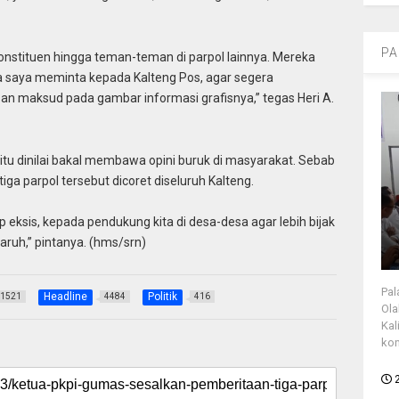
PA
konstituen hingga teman-teman di parpol lainnya. Mereka
a saya meminta kepada Kalteng Pos, agar segera
asan maksud pada gambar informasi grafisnya,” tegas Heri A.
tu dinilai bakal membawa opini buruk di masyarakat. Sebab
ga parpol tersebut dicoret diseluruh Kalteng.
eksis, kepada pendukung kita di desa-desa agar lebih bijak
aruh,” pintanya. (hms/srn)
Pal
Headline
Politik
1521
4484
416
Ola
Kal
kon