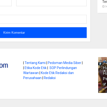
Te
1
atan di Gunung
|
Tentang Kami
|
Pedoman Media Siber
|
Ha
|
Etika Kode Etik
|
SOP Perlindungan
, Ini
Literasi Jadi Bekal Utama
Ha
Wartawan
|
Kode Etik Redaksi dan
bnya
Perusahaan
|
Redaksi
Siswa di Era Digital
P
atambungnews
Garen
9 Juni 2026