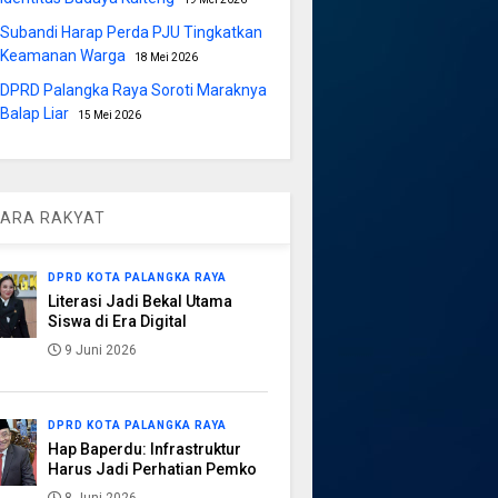
Subandi Harap Perda PJU Tingkatkan
Keamanan Warga
18 Mei 2026
DPRD Palangka Raya Soroti Maraknya
Balap Liar
15 Mei 2026
ARA RAKYAT
DPRD KOTA PALANGKA RAYA
Literasi Jadi Bekal Utama
Siswa di Era Digital
9 Juni 2026
DPRD KOTA PALANGKA RAYA
Hap Baperdu: Infrastruktur
Harus Jadi Perhatian Pemko