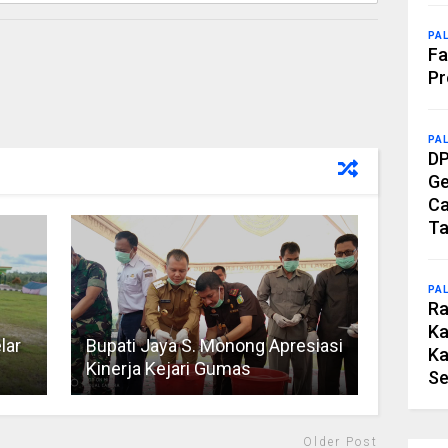
PA
Fa
Pr
PA
DP
Ge
Ca
Ta
PA
Ra
Ka
lar
Bupati Jaya S. Monong Apresiasi
Ka
Kinerja Kejari Gumas
Se
Older Post