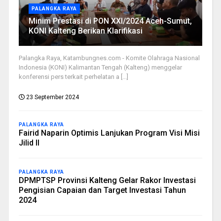
PALANGKA RAYA
Minim Prestasi di PON XXI/2024 Aceh-Sumut,
KONI Kalteng Berikan Klarifikasi
Palangka Raya, Katambungnes.com - Komite Olahraga Nasional
Indonesia (KONI) Kalimantan Tengah (Kalteng) menggelar
konferensi pers terkait perhelatan a [...]
23 September 2024
PALANGKA RAYA
Fairid Naparin Optimis Lanjukan Program Visi Misi
Jilid II
PALANGKA RAYA
DPMPTSP Provinsi Kalteng Gelar Rakor Investasi
Pengisian Capaian dan Target Investasi Tahun
2024