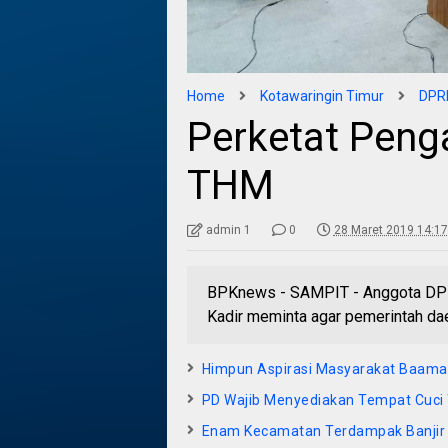
Home
Kotawaringin Timur
DPRD
Perketat Peng
THM
admin 1
0
28 Maret 2019 14:17
BPKnews - SAMPIT - Anggota DPRD
Kadir meminta agar pemerintah da
Himpun Aspirasi Masyarakat Baama
PD Wajib Menyediakan Tempat Cuci
Enam Kecamatan Terdampak Banjir