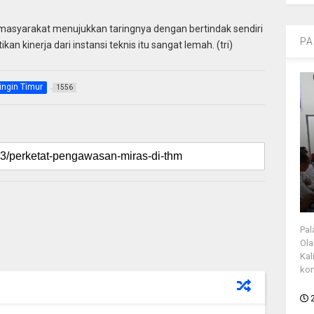
masyarakat menujukkan taringnya dengan bertindak sendiri
PA
n kinerja dari instansi teknis itu sangat lemah. (tri)
ingin Timur
1556
Pal
Ola
Kal
kon