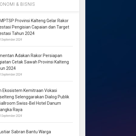
ONOMI & BISNIS
MPTSP Provinsi Kalteng Gelar Rakor
vestasi Pengisian Capaian dan Target
vestasi Tahun 2024
3 September 2024
mentan Adakan Rakor Persiapan
giatan Cetak Sawah Provinsi Kalteng
hun 2024
8 September 2024
m Ekosistem Kemitraan Vokasi
lselteng Selenggarakan Dialog Publik
 Ballroom Swiss-Bel Hotel Danum
langka Raya
8 September 2024
ustiar Sabran Bantu Warga