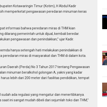
upaten Kotawaringin Timur (Kotim), H Abdul Kadir
lebih memperketat pengawasan peredaran minuman keras
apat informasi bahwa peredaran miras di THM kian
g dilarang pemerintah untuk dijual, kembali beredar.
lakukan pengawasan dan penindakkan,” ujar Kadir.
at pemda hanya setengah hati melakukan penindakkan di
nya peredaran miras di masyarakat dan THM di dalam kota.
aturan Daerah (Perda) No 3 Tahun 2017 tentang Pengawasan
alan minuman beralkohol golongan A, yakni yang kadar
 harus lebih dari 200 meter dari fasilitas pendidikan, tempat
l sudah ada regulasi yang mengatur dan menertibkanya.
saat ini sangat mudah dibeli dari sejumlah toko dan THM,”