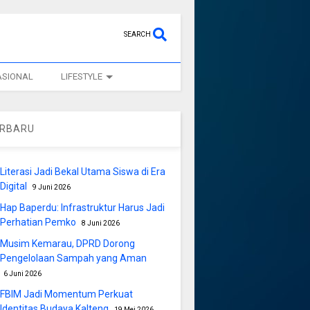
SEARCH
ASIONAL
LIFESTYLE
ERBARU
Literasi Jadi Bekal Utama Siswa di Era
Digital
9 Juni 2026
Hap Baperdu: Infrastruktur Harus Jadi
Perhatian Pemko
8 Juni 2026
Musim Kemarau, DPRD Dorong
Pengelolaan Sampah yang Aman
6 Juni 2026
FBIM Jadi Momentum Perkuat
Identitas Budaya Kalteng
19 Mei 2026