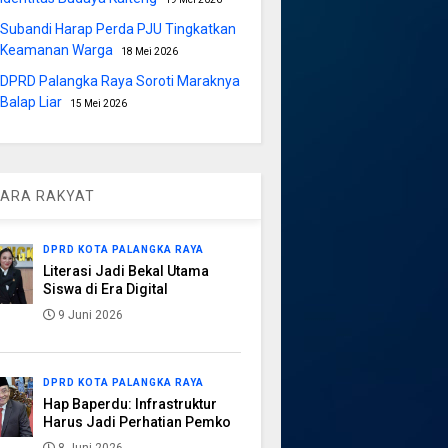
Subandi Harap Perda PJU Tingkatkan
Keamanan Warga
18 Mei 2026
DPRD Palangka Raya Soroti Maraknya
Balap Liar
15 Mei 2026
ARA RAKYAT
DPRD KOTA PALANGKA RAYA
Literasi Jadi Bekal Utama
Siswa di Era Digital
9 Juni 2026
DPRD KOTA PALANGKA RAYA
Hap Baperdu: Infrastruktur
Harus Jadi Perhatian Pemko