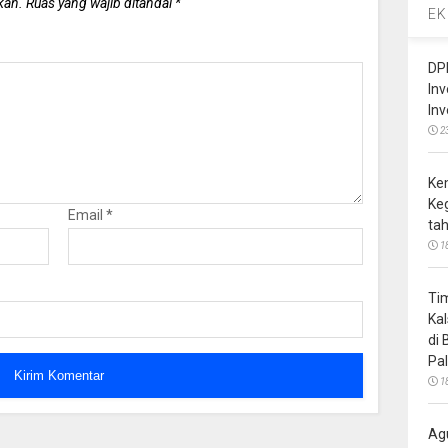
kan.
Ruas yang wajib ditandai
*
EK
DP
In
In
2
Ke
Ke
Email
*
ta
1
Ti
Ka
di
Pa
1
Ag