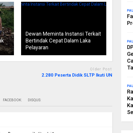
PA
Fa
Pr
Dewan Meminta Instansi Terkait
ak
Bertindak Cepat Dalam Laka
PA
DP
Pelayaran
Ge
Ca
Ta
Older Post
2.280 Peserta Didik SLTP Ikuti UN
PA
Ra
Ka
FACEBOOK:
DISQUS:
Ka
Se