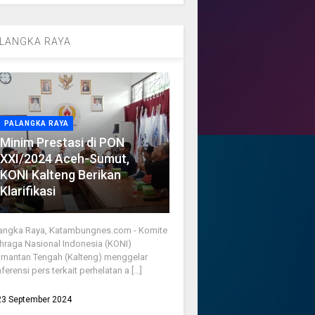
LANGKA RAYA
PALANGKA RAYA
Minim Prestasi di PON
XXI/2024 Aceh-Sumut,
KONI Kalteng Berikan
Klarifikasi
angka Raya, Katambungnes.com - Komite
hraga Nasional Indonesia (KONI)
imantan Tengah (Kalteng) menggelar
ferensi pers terkait perhelatan a [...]
23 September 2024