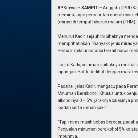
BPKnews – SAMPIT –
Anggota DPRD Kab
meminta agar pemerintah daerah bisa 
(miras) di tempat hiburan malam (THM).
Menurut Kadir, sejauh ini pihaknya mend
memprihatinkan. “Banyakn jenis miras yan
Pemda melalui instansi terkait harus me
Lanjut Kadir, selama ini pihaknya melih
lapangan. Hal itu terlihat dengan marak
Padahal, jelas Kadir, mengacu pada Per
Minuman Beralkohol. Khusus untuk penju
alkoholnya 0 – 5%, jaraknya lokasinya pun
ibadah serta rumah sakit.
“Tapi miras masih bebas beredar, padaha
Penjualan minuman beralkohol 5% ke atas 
imbuhnya.