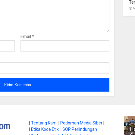
Te
1
Email
*
atan di Gunung
|
Tentang Kami
|
Pedoman Media Siber
|
Ha
|
Etika Kode Etik
|
SOP Perlindungan
, Ini