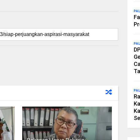
PA
Fa
Pr
PA
DP
Ge
Ca
Ta
PA
Ra
Ka
Ka
Se