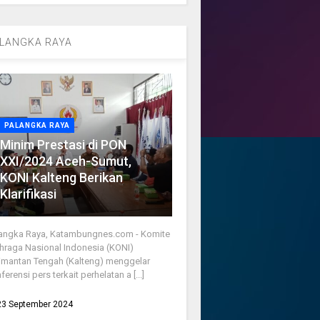
LANGKA RAYA
PALANGKA RAYA
Minim Prestasi di PON
XXI/2024 Aceh-Sumut,
KONI Kalteng Berikan
Klarifikasi
angka Raya, Katambungnes.com - Komite
hraga Nasional Indonesia (KONI)
imantan Tengah (Kalteng) menggelar
ferensi pers terkait perhelatan a [...]
23 September 2024