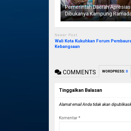
Pemerintah Daerah Apresias
Dibukanya Kampung Ramad
Newer Post
Wali Kota Kukuhkan Forum Pembaur
Kebangsaan
COMMENTS
WORDPRESS:
0
Tinggalkan Balasan
Alamat email Anda tidak akan dipublikasi
Komentar
*