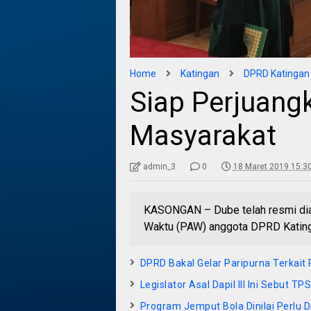
Home
Katingan
DPRD Katingan
Siap Perjuang
Masyarakat
admin_3
0
18 Maret 2019 15:3
KASONGAN – Dube telah resmi diam
Waktu (PAW) anggota DPRD Kating
DPRD Bakal Gelar Paripurna Terkai
Legislator Asal Dapil III Ini Sebut 
Program Jemput Bola Dinilai Perlu D