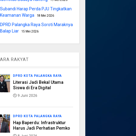
Subandi Harap Perda PJU Tingkatkan
Keamanan Warga
18 Mei 2026
DPRD Palangka Raya Soroti Maraknya
Balap Liar
15 Mei 2026
ARA RAKYAT
DPRD KOTA PALANGKA RAYA
Literasi Jadi Bekal Utama
Siswa di Era Digital
9 Juni 2026
DPRD KOTA PALANGKA RAYA
Hap Baperdu: Infrastruktur
Harus Jadi Perhatian Pemko