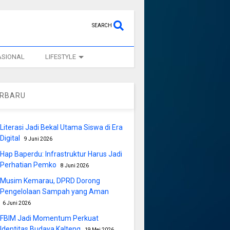
SEARCH
ASIONAL
LIFESTYLE
ERBARU
Literasi Jadi Bekal Utama Siswa di Era
Digital
9 Juni 2026
Hap Baperdu: Infrastruktur Harus Jadi
Perhatian Pemko
8 Juni 2026
Musim Kemarau, DPRD Dorong
Pengelolaan Sampah yang Aman
6 Juni 2026
FBIM Jadi Momentum Perkuat
Identitas Budaya Kalteng
19 Mei 2026