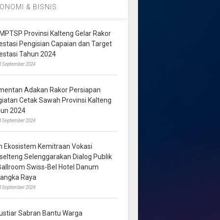
ONOMI & BISNIS
MPTSP Provinsi Kalteng Gelar Rakor
vestasi Pengisian Capaian dan Target
vestasi Tahun 2024
3 September 2024
mentan Adakan Rakor Persiapan
giatan Cetak Sawah Provinsi Kalteng
hun 2024
8 September 2024
m Ekosistem Kemitraan Vokasi
lselteng Selenggarakan Dialog Publik
 Ballroom Swiss-Bel Hotel Danum
langka Raya
8 September 2024
ustiar Sabran Bantu Warga