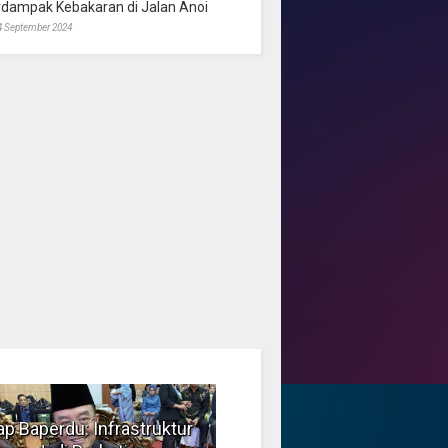
rdampak Kebakaran di Jalan Anoi
4 September 2024
p Baperdu: Infrastruktur
Musim Kemarau, DPRD