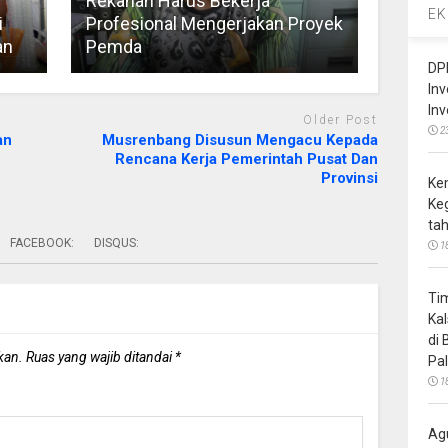
Rekanan Harus Bekerja
EK
i
Profesional Mengerjakan Proyek
an
Pemda
DP
In
In
Older Post
2
an
Musrenbang Disusun Mengacu Kepada
Rencana Kerja Pemerintah Pusat Dan
Provinsi
Ke
Ke
ta
FACEBOOK:
DISQUS:
1
Ti
Ka
di
kan.
Ruas yang wajib ditandai
*
Pa
1
Ag