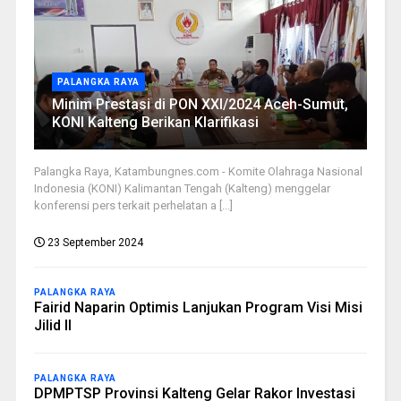
PALANGKA RAYA
Minim Prestasi di PON XXI/2024 Aceh-Sumut,
KONI Kalteng Berikan Klarifikasi
Palangka Raya, Katambungnes.com - Komite Olahraga Nasional
Indonesia (KONI) Kalimantan Tengah (Kalteng) menggelar
konferensi pers terkait perhelatan a [...]
23 September 2024
PALANGKA RAYA
Fairid Naparin Optimis Lanjukan Program Visi Misi
Jilid II
PALANGKA RAYA
DPMPTSP Provinsi Kalteng Gelar Rakor Investasi