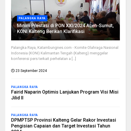
PALANGKA RAYA
Minim Prestasi di PON XXI/2024 Aceh-Sumut,
KONI Kalteng Berikan Klarifikasi
Palangka Raya, Katambungnes.com - Komite Olahraga Nasional
Indonesia (KONI) Kalimantan Tengah (Kalteng) menggelar
konferensi pers terkait perhelatan a [...]
23 September 2024
PALANGKA RAYA
Fairid Naparin Optimis Lanjukan Program Visi Misi
Jilid II
PALANGKA RAYA
DPMPTSP Provinsi Kalteng Gelar Rakor Investasi
Pengisian Capaian dan Target Investasi Tahun