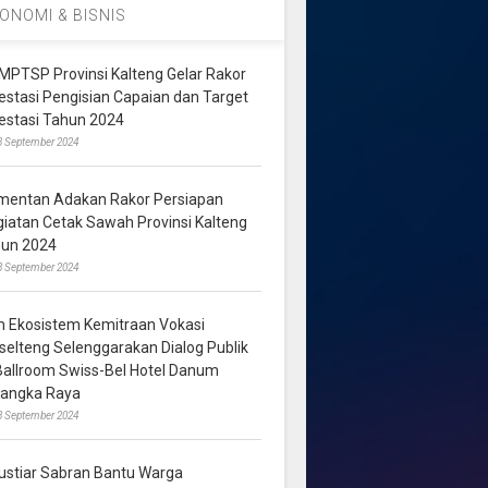
ONOMI & BISNIS
MPTSP Provinsi Kalteng Gelar Rakor
vestasi Pengisian Capaian dan Target
vestasi Tahun 2024
3 September 2024
mentan Adakan Rakor Persiapan
giatan Cetak Sawah Provinsi Kalteng
hun 2024
8 September 2024
m Ekosistem Kemitraan Vokasi
lselteng Selenggarakan Dialog Publik
 Ballroom Swiss-Bel Hotel Danum
langka Raya
8 September 2024
ustiar Sabran Bantu Warga