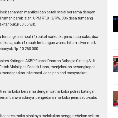
polsek sanaman mantikei dan petak malai bersama dengan
 dirumah barak jalan. UPM RT.013/RW. 006 desa tumbang
tar pukul 00.05 wib.
 tersangka, empat (4) paket narkotika jenis sabu-sabu, dua
ipet kaca, satu (1) buah timbangan warna hitam silver merk
ebanyak Rp. 10.250.000.
polres Katingan AKBP Elieser Dharma Bahagia Ginting S.I.K
Petak Malai Ipda Fedrick Liano, menjelaskan penangkapan
a mendapatkan informasi via telpon dari masyarakat
atresnarkoba bersama dengan satnarkoba polres katingan
 benar bahwa adanya pengedaran narkoba jenis sabu-sabu
h Kapolres maka pihaknya melakukan penggerebekan sekitar