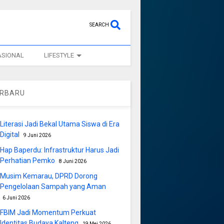
SEARCH
ASIONAL
LIFESTYLE
ERBARU
Literasi Jadi Bekal Utama Siswa di Era
Digital
9 Juni 2026
Hap Baperdu: Infrastruktur Harus Jadi
Perhatian Pemko
8 Juni 2026
Musim Kemarau, DPRD Dorong
Pengelolaan Sampah yang Aman
6 Juni 2026
FBIM Jadi Momentum Perkuat
Identitas Budaya Kalteng
19 Mei 2026