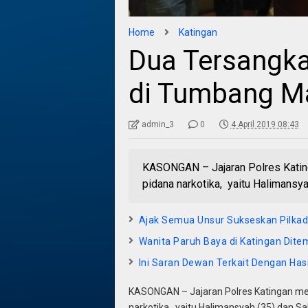
Home
Katingan
Dua Tersangk
di Tumbang M
admin_3
0
4 April 2019 08:43
KASONGAN – Jajaran Polres Kating
pidana narkotika, yaitu Halimansya
Ajak Semua Unsur Sukseskan Pilka
Wanita Paruh Baya di Katingan Dit
Ini Saran Dewan Terkait Dengan Has
KASONGAN – Jajaran Polres Katingan meri
narkotika, yaitu Halimansyah (35) dan Sali