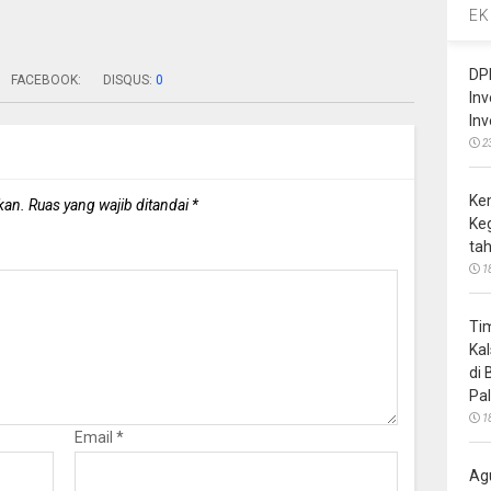
EK
DP
FACEBOOK:
DISQUS:
0
In
In
2
Ke
kan.
Ruas yang wajib ditandai
*
Ke
ta
1
Ti
Ka
di
Pa
1
Email
*
Ag