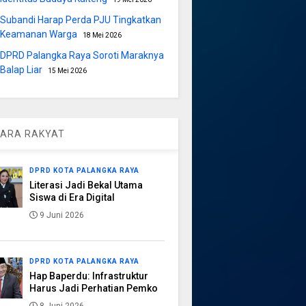
Subandi Harap Perda PJU Tingkatkan
Keamanan Warga
18 Mei 2026
DPRD Palangka Raya Soroti Maraknya
Balap Liar
15 Mei 2026
ARA RAKYAT
DPRD KOTA PALANGKA RAYA
Literasi Jadi Bekal Utama
Siswa di Era Digital
9 Juni 2026
DPRD KOTA PALANGKA RAYA
Hap Baperdu: Infrastruktur
Harus Jadi Perhatian Pemko