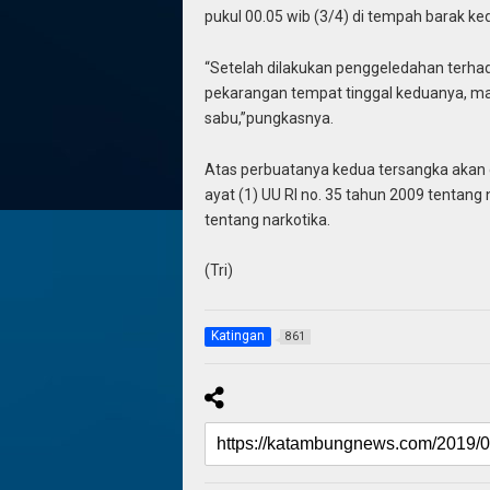
pukul 00.05 wib (3/4) di tempah barak k
“Setelah dilakukan penggeledahan terhad
pekarangan tempat tinggal keduanya, mak
sabu,”pungkasnya.
Atas perbuatanya kedua tersangka akan 
ayat (1) UU RI no. 35 tahun 2009 tentang 
tentang narkotika.
(Tri)
Katingan
861