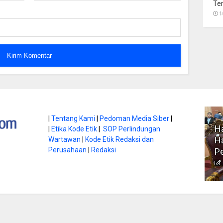
Te
1
atan di Gunung
|
Tentang Kami
|
Pedoman Media Siber
|
Ha
|
Etika Kode Etik
|
SOP Perlindungan
, Ini
Literasi Jadi Bekal Utama
Ha
Wartawan
|
Kode Etik Redaksi dan
bnya
Perusahaan
|
Redaksi
Siswa di Era Digital
P
atambungnews
Garen
9 Juni 2026