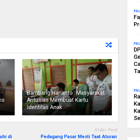
PA
Fa
Pr
PA
DP
Ge
Ca
Ta
PA
Bambang Harianto : Masyarakat
Ra
is
Antusias Membuat Kartu
Ka
Identitas Anak
Ka
Se
Older Post
uhi di
Pedagang Pasar Mesti Taat Aturan