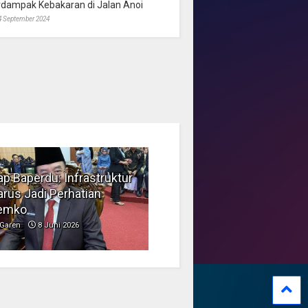
rdampak Kebakaran di Jalan Anoi
4 September 2024
p Baperdu: Infrastruktur
Musim Kemarau, DPRD
rus Jadi Perhatian
Dorong Pengelolaan
emko
Sampah yang Aman
Garen
8 Juni 2026
Garen
6 Juni 2026