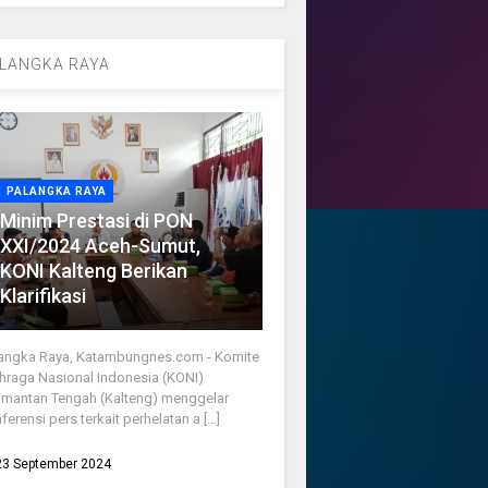
LANGKA RAYA
PALANGKA RAYA
Minim Prestasi di PON
XXI/2024 Aceh-Sumut,
KONI Kalteng Berikan
Klarifikasi
angka Raya, Katambungnes.com - Komite
hraga Nasional Indonesia (KONI)
imantan Tengah (Kalteng) menggelar
ferensi pers terkait perhelatan a [...]
23 September 2024