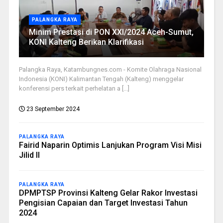
PALANGKA RAYA
Minim Prestasi di PON XXI/2024 Aceh-Sumut,
KONI Kalteng Berikan Klarifikasi
Palangka Raya, Katambungnes.com - Komite Olahraga Nasional
Indonesia (KONI) Kalimantan Tengah (Kalteng) menggelar
konferensi pers terkait perhelatan a [...]
23 September 2024
PALANGKA RAYA
Fairid Naparin Optimis Lanjukan Program Visi Misi
Jilid II
PALANGKA RAYA
DPMPTSP Provinsi Kalteng Gelar Rakor Investasi
Pengisian Capaian dan Target Investasi Tahun
2024