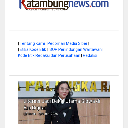
|
Tentang Kami
|
Pedoman Media Siber
|
|
Etika Kode Etik
|
SOP Perlindungan Wartawan
|
Kode Etik Redaksi dan Perusahaan
|
Redaksi
Literasi Jadi Bekal Utama Siswa di
Hap B
Era Digital
Jadi
Garen
9 Juni 2026
Garen