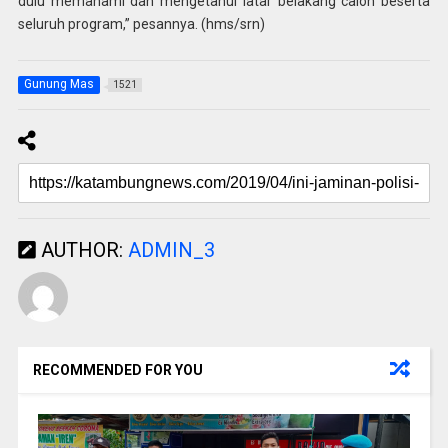
dulu memahami dan mengetahui latar belakang calon beserta
seluruh program,” pesannya. (hms/srn)
Gunung Mas
1521
AUTHOR:
ADMIN_3
RECOMMENDED FOR YOU