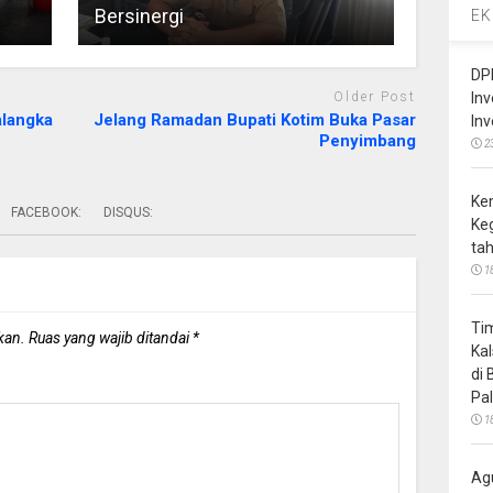
Bersinergi
EK
DP
In
Older Post
alangka
Jelang Ramadan Bupati Kotim Buka Pasar
In
Penyimbang
2
Ke
FACEBOOK:
DISQUS:
Ke
ta
1
Ti
kan.
Ruas yang wajib ditandai
*
Ka
di
Pa
1
Ag