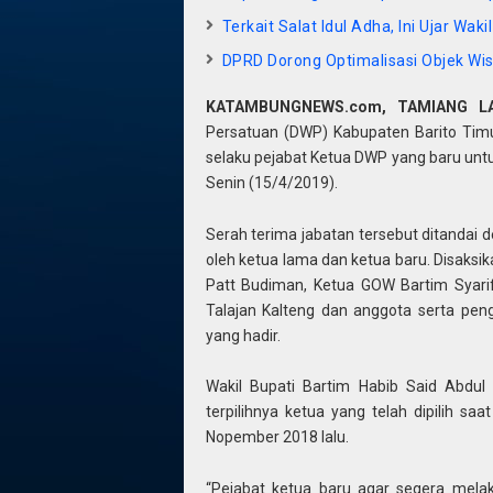
Terkait Salat Idul Adha, Ini Ujar Wak
DPRD Dorong Optimalisasi Objek Wis
KATAMBUNGNEWS.com, TAMIANG L
Persatuan (DWP) Kabupaten Barito Timur 
selaku pejabat Ketua DWP yang baru untu
Senin (15/4/2019).
Serah terima jabatan tersebut ditandai 
oleh ketua lama dan ketua baru. Disaksika
Patt Budiman, Ketua GOW Bartim Syari
Talajan Kalteng dan anggota serta pen
yang hadir.
Wakil Bupati Bartim Habib Said Abdu
terpilihnya ketua yang telah dipilih 
Nopember 2018 lalu.
“Pejabat ketua baru agar segera melak