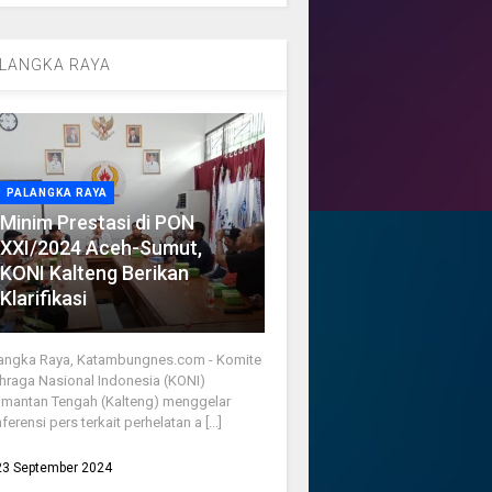
LANGKA RAYA
PALANGKA RAYA
Minim Prestasi di PON
XXI/2024 Aceh-Sumut,
KONI Kalteng Berikan
Klarifikasi
angka Raya, Katambungnes.com - Komite
hraga Nasional Indonesia (KONI)
imantan Tengah (Kalteng) menggelar
ferensi pers terkait perhelatan a [...]
23 September 2024