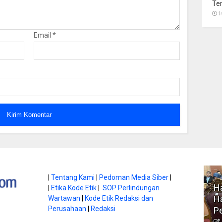
Te
1
Email
*
atan di Gunung
|
Tentang Kami
|
Pedoman Media Siber
|
Ha
|
Etika Kode Etik
|
SOP Perlindungan
, Ini
Literasi Jadi Bekal Utama
Ha
Wartawan
|
Kode Etik Redaksi dan
bnya
Perusahaan
|
Redaksi
Siswa di Era Digital
P
atambungnews
Garen
9 Juni 2026