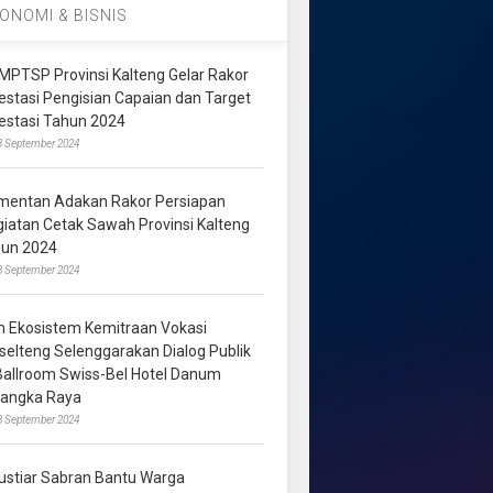
ONOMI & BISNIS
MPTSP Provinsi Kalteng Gelar Rakor
vestasi Pengisian Capaian dan Target
vestasi Tahun 2024
3 September 2024
mentan Adakan Rakor Persiapan
giatan Cetak Sawah Provinsi Kalteng
hun 2024
8 September 2024
m Ekosistem Kemitraan Vokasi
lselteng Selenggarakan Dialog Publik
 Ballroom Swiss-Bel Hotel Danum
langka Raya
8 September 2024
ustiar Sabran Bantu Warga