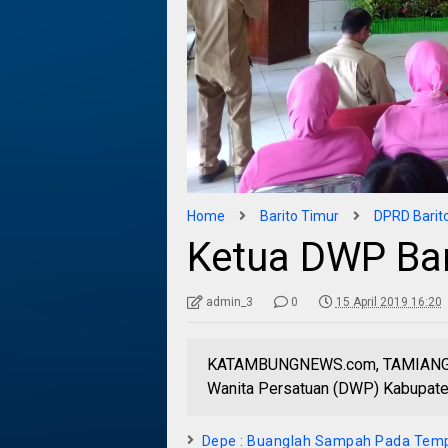
Home
Barito Timur
DPRD Barit
Ketua DWP Bar
admin_3
0
15 April 2019 16:20
KATAMBUNGNEWS.com, TAMIANG LA
Wanita Persatuan (DWP) Kabupaten B
Depe : Buanglah Sampah Pada Tem