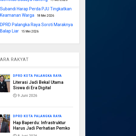
Subandi Harap Perda PJU Tingkatkan
Keamanan Warga
18 Mei 2026
DPRD Palangka Raya Soroti Maraknya
Balap Liar
15 Mei 2026
ARA RAKYAT
DPRD KOTA PALANGKA RAYA
Literasi Jadi Bekal Utama
Siswa di Era Digital
9 Juni 2026
DPRD KOTA PALANGKA RAYA
Hap Baperdu: Infrastruktur
Harus Jadi Perhatian Pemko