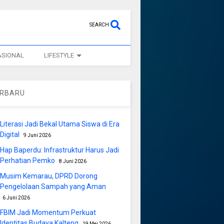
SEARCH
ASIONAL
LIFESTYLE
ERBARU
Literasi Jadi Bekal Utama Siswa di Era
Digital
9 Juni 2026
Hap Baperdu: Infrastruktur Harus Jadi
Perhatian Pemko
8 Juni 2026
Musim Kemarau, DPRD Dorong
Pengelolaan Sampah yang Aman
6 Juni 2026
FBIM Jadi Momentum Perkuat
Identitas Budaya Kalteng
19 Mei 2026