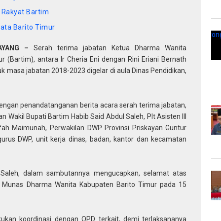
il Rakyat Bartim
ata Barito Timur
AYANG –
Serah terima jabatan Ketua Dharma Wanita
(Bartim), antara Ir Cheria Eni dengan Rini Eriani Bernath
k masa jabatan 2018-2023 digelar di aula Dinas Pendidikan,
dengan penandatanganan berita acara serah terima jabatan,
n Wakil Bupati Bartim Habib Said Abdul Saleh, Plt Asisten III
fah Maimunah, Perwakilan DWP Provinsi Priskayan Guntur
gurus DWP, unit kerja dinas, badan, kantor dan kecamatan
l Saleh, dalam sambutannya mengucapkan, selamat atas
saat Munas Dharma Wanita Kabupaten Barito Timur pada 15
ukan koordinasi dengan OPD terkait, demi terlaksananya