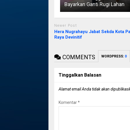
Bayarkan Ganti Rugi Lahan
Newer Post
Hera Nugrahayu Jabat Sekda Kota P
Raya Devinitif
COMMENTS
WORDPRESS:
0
Tinggalkan Balasan
Alamat email Anda tidak akan dipublikasi
Komentar
*