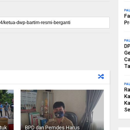
PA
Fa
Pr
PA
DP
Ge
Ca
Ta
PA
Ra
Ka
Ka
Se
tuk
BPD dan Pemdes Harus