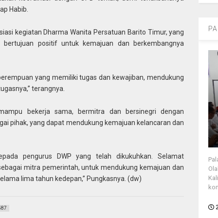
ap Habib.
PA
siasi kegiatan Dharma Wanita Persatuan Barito Timur, yang
g bertujuan positif untuk kemajuan dan berkembangnya
perempuan yang memiliki tugas dan kewajiban, mendukung
ugasnya,” terangnya.
g mampu bekerja sama, bermitra dan bersinegri dengan
bagai pihak, yang dapat mendukung kemajuan kelancaran dan
kepada pengurus DWP yang telah dikukuhkan. Selamat
Pal
sebagai mitra pemerintah, untuk mendukung kemajuan dan
Ola
Kal
elama lima tahun kedepan,” Pungkasnya. (dw)
kon
587