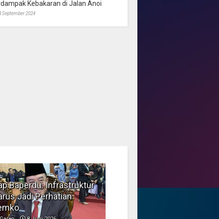
rdampak Kebakaran di Jalan Anoi
4 September 2024
p Baperdu: Infrastruktur
Musim Kemarau, DPRD
rus Jadi Perhatian
Dorong Pengelolaan
emko
Sampah yang Aman
Garen
8 Juni 2026
Garen
6 Juni 2026