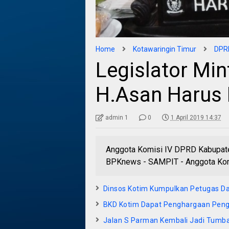
Home
Kotawaringin Timur
DPRD
Legislator Min
H.Asan Harus 
admin 1
0
1 April 2019 14:37
Anggota Komisi IV DPRD Kabupate
BPKnews - SAMPIT - Anggota Kom
Dinsos Kotim Kumpulkan Petugas D
BKD Kotim Dapat Penghargaan Penge
Jalan S Parman Kembali Jadi Tumbal