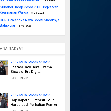
Subandi Harap Perda PJU Tingkatkan
Keamanan Warga
18 Mei 2026
DPRD Palangka Raya Soroti Maraknya
Balap Liar
15 Mei 2026
ARA RAKYAT
DPRD KOTA PALANGKA RAYA
Literasi Jadi Bekal Utama
Siswa di Era Digital
9 Juni 2026
DPRD KOTA PALANGKA RAYA
Hap Baperdu: Infrastruktur
Harus Jadi Perhatian Pemko