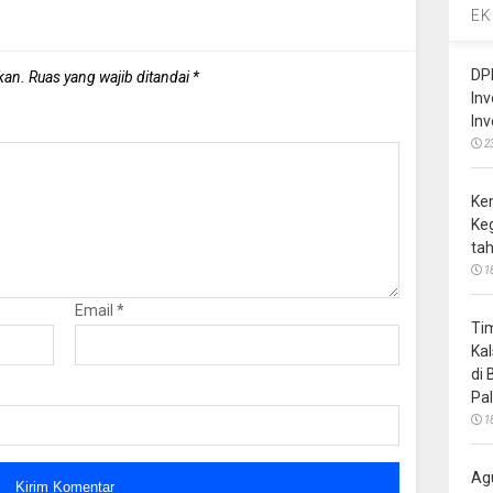
EK
DP
kan.
Ruas yang wajib ditandai
*
In
In
2
Ke
Ke
ta
1
Email
*
Ti
Ka
di
Pa
1
Ag