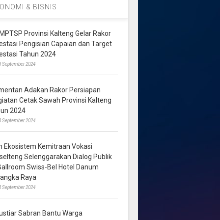
ONOMI & BISNIS
MPTSP Provinsi Kalteng Gelar Rakor
vestasi Pengisian Capaian dan Target
vestasi Tahun 2024
3 September 2024
mentan Adakan Rakor Persiapan
giatan Cetak Sawah Provinsi Kalteng
hun 2024
8 September 2024
m Ekosistem Kemitraan Vokasi
lselteng Selenggarakan Dialog Publik
 Ballroom Swiss-Bel Hotel Danum
langka Raya
8 September 2024
ustiar Sabran Bantu Warga