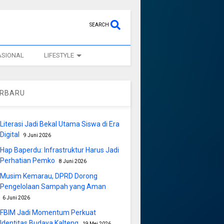
SEARCH
ASIONAL
LIFESTYLE
ERBARU
Literasi Jadi Bekal Utama Siswa di Era
Digital
9 Juni 2026
Hap Baperdu: Infrastruktur Harus Jadi
Perhatian Pemko
8 Juni 2026
Musim Kemarau, DPRD Dorong
Pengelolaan Sampah yang Aman
6 Juni 2026
FBIM Jadi Momentum Perkuat
Identitas Budaya Kalteng
19 Mei 2026