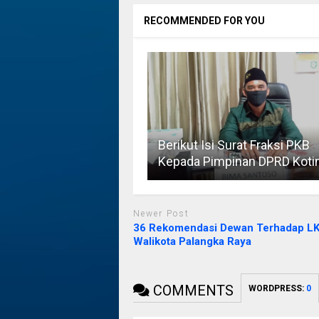
RECOMMENDED FOR YOU
Berikut Isi Surat Fraksi PKB
Kepada Pimpinan DPRD Kot
Newer Post
36 Rekomendasi Dewan Terhadap L
Walikota Palangka Raya
COMMENTS
WORDPRESS:
0