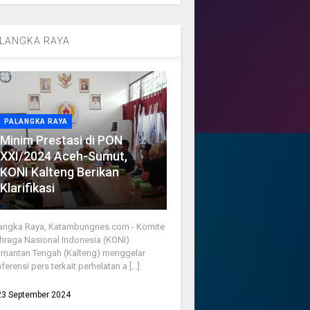
LANGKA RAYA
PALANGKA RAYA
Minim Prestasi di PON
XXI/2024 Aceh-Sumut,
KONI Kalteng Berikan
Klarifikasi
angka Raya, Katambungnes.com - Komite
hraga Nasional Indonesia (KONI)
imantan Tengah (Kalteng) menggelar
ferensi pers terkait perhelatan a [...]
23 September 2024