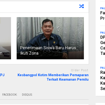
PA
Fa
Pr
PA
DP
Ge
Penerimaan Siswa Baru Harus
Ca
im
Ikuti Zona
Ta
PA
Older Post
Ra
KPJ
Kesbangpol Kotim Memberikan Pemaparan
Ka
Terkait Keamanan Pemilu
Ka
Se
FACEBOOK:
DISQUS: