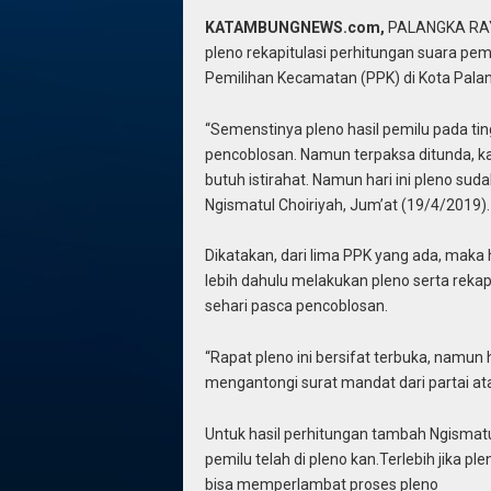
KATAMBUNGNEWS.com,
PALANGKA RAYA
pleno rekapitulasi perhitungan suara pemi
Pemilihan Kecamatan (PPK) di Kota Palan
“Semenstinya pleno hasil pemilu pada tin
pencoblosan. Namun terpaksa ditunda, ka
butuh istirahat. Namun hari ini pleno su
Ngismatul Choiriyah, Jum’at (19/4/2019).
Dikatakan, dari lima PPK yang ada, maka
lebih dahulu melakukan pleno serta rekapi
sehari pasca pencoblosan.
“Rapat pleno ini bersifat terbuka, namun 
mengantongi surat mandat dari partai ata
Untuk hasil perhitungan tambah Ngismatul
pemilu telah di pleno kan.Terlebih jika pl
bisa memperlambat proses pleno