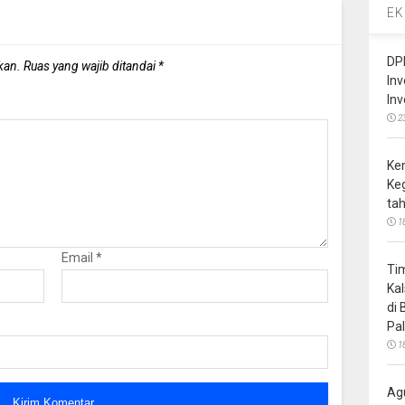
EK
DP
kan.
Ruas yang wajib ditandai
*
In
In
2
Ke
Ke
ta
1
Email
*
Ti
Ka
di
Pa
1
Ag