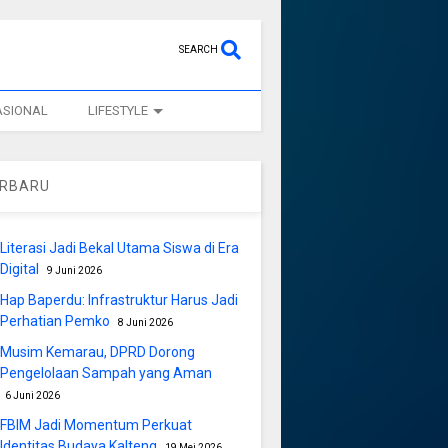
SEARCH
ASIONAL
LIFESTYLE
ERBARU
Literasi Jadi Bekal Utama Siswa di Era
Digital
9 Juni 2026
Hap Baperdu: Infrastruktur Harus Jadi
Perhatian Pemko
8 Juni 2026
Musim Kemarau, DPRD Dorong
Pengelolaan Sampah yang Aman
6 Juni 2026
FBIM Jadi Momentum Perkuat
Identitas Budaya Kalteng
19 Mei 2026