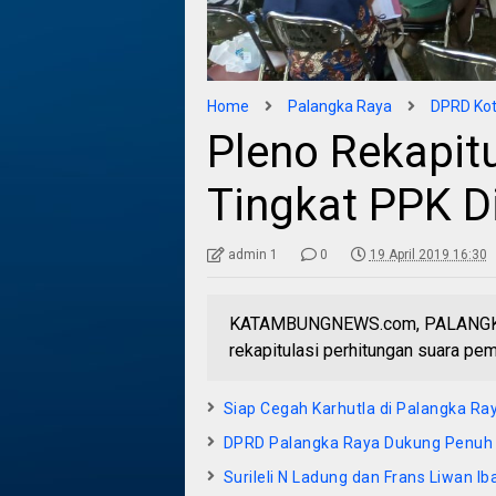
Home
Palangka Raya
DPRD Kot
Pleno Rekapitu
Tingkat PPK D
admin 1
0
19 April 2019 16:30
KATAMBUNGNEWS.com, PALANGKA RA
rekapitulasi perhitungan suara pemi
Siap Cegah Karhutla di Palangka Ra
DPRD Palangka Raya Dukung Penu
Surileli N Ladung dan Frans Liwan 