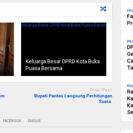
PA
Fa
Pr
PA
DP
Ge
Ca
a
Keluarga Besar DPRD Kota Buka
Ta
Puasa Bersama
PA
Older Post
Ra
am
Bupati Pantau Langsung Perhitungan
Ka
Suara
Ka
Se
FACEBOOK:
DISQUS: