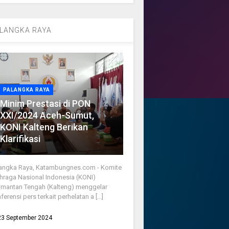
LANGKA RAYA
PALANGKA RAYA
Minim Prestasi di PON
XXI/2024 Aceh-Sumut,
KONI Kalteng Berikan
Klarifikasi
angka Raya, Katambungnes.com - Komite
hraga Nasional Indonesia (KONI)
imantan Tengah (Kalteng) menggelar
ferensi pers terkait perhelatan a [...]
23 September 2024