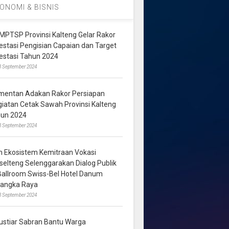
ONOMI & BISNIS
MPTSP Provinsi Kalteng Gelar Rakor
vestasi Pengisian Capaian dan Target
vestasi Tahun 2024
3 September 2024
mentan Adakan Rakor Persiapan
giatan Cetak Sawah Provinsi Kalteng
hun 2024
8 September 2024
m Ekosistem Kemitraan Vokasi
lselteng Selenggarakan Dialog Publik
 Ballroom Swiss-Bel Hotel Danum
langka Raya
8 September 2024
ustiar Sabran Bantu Warga