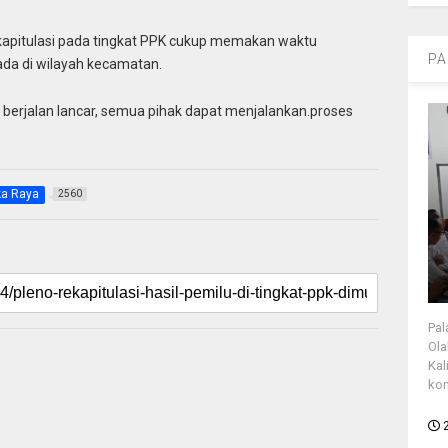
ekapitulasi pada tingkat PPK cukup memakan waktu
PA
da di wilayah kecamatan.
at berjalan lancar, semua pihak dapat menjalankan.proses
ka Raya
2560
Pal
Ola
Kal
kon