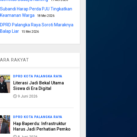
Subandi Harap Perda PJU Tingkatkan
Keamanan Warga
18 Mei 2026
DPRD Palangka Raya Soroti Maraknya
Balap Liar
15 Mei 2026
ARA RAKYAT
DPRD KOTA PALANGKA RAYA
Literasi Jadi Bekal Utama
Siswa di Era Digital
9 Juni 2026
DPRD KOTA PALANGKA RAYA
Hap Baperdu: Infrastruktur
Harus Jadi Perhatian Pemko