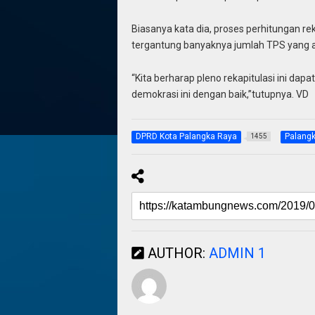
Biasanya kata dia, proses perhitungan r
tergantung banyaknya jumlah TPS yang a
“Kita berharap pleno rekapitulasi ini dap
demokrasi ini dengan baik,”tutupnya. VD
DPRD Kota Palangka Raya
Palang
1455
AUTHOR:
ADMIN 1