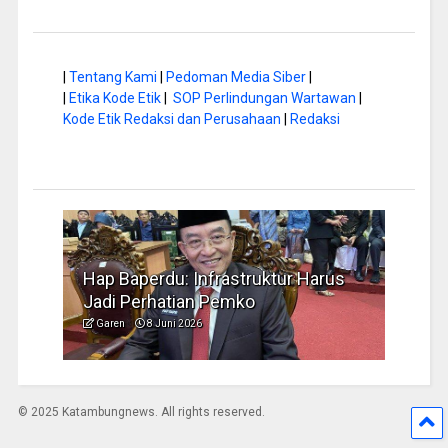
|
Tentang Kami
|
Pedoman Media Siber
|
|
Etika Kode Etik
|
SOP Perlindungan Wartawan
|
Kode Etik Redaksi dan Perusahaan
|
Redaksi
u: Infrastruktur Harus
Musim Kemarau, DPRD Do
atian Pemko
Pengelolaan Sampah yan
uni 2026
Garen
6 Juni 2026
© 2025 Katambungnews. All rights reserved.