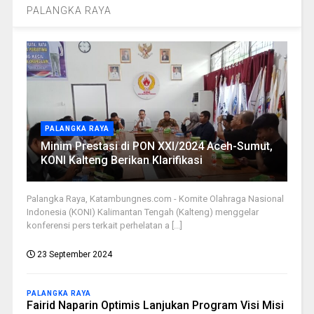
PALANGKA RAYA
PALANGKA RAYA
Minim Prestasi di PON XXI/2024 Aceh-Sumut,
KONI Kalteng Berikan Klarifikasi
Palangka Raya, Katambungnes.com - Komite Olahraga Nasional
Indonesia (KONI) Kalimantan Tengah (Kalteng) menggelar
konferensi pers terkait perhelatan a [...]
23 September 2024
PALANGKA RAYA
Fairid Naparin Optimis Lanjukan Program Visi Misi