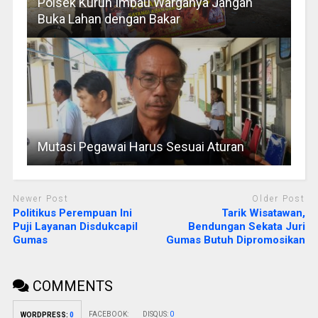
Polsek Kurun Imbau Warganya Jangan
Buka Lahan dengan Bakar
Mutasi Pegawai Harus Sesuai Aturan
Newer Post
Older Post
Politikus Perempuan Ini
Tarik Wisatawan,
Puji Layanan Disdukcapil
Bendungan Sekata Juri
Gumas
Gumas Butuh Dipromosikan
COMMENTS
FACEBOOK:
DISQUS:
0
WORDPRESS:
0