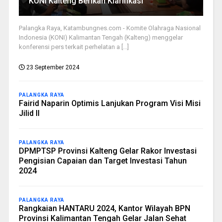
KONI Kalteng Berikan Klarifikasi
Palangka Raya, Katambungnes.com - Komite Olahraga Nasional
Indonesia (KONI) Kalimantan Tengah (Kalteng) menggelar
konferensi pers terkait perhelatan a [...]
23 September 2024
PALANGKA RAYA
Fairid Naparin Optimis Lanjukan Program Visi Misi
Jilid II
PALANGKA RAYA
DPMPTSP Provinsi Kalteng Gelar Rakor Investasi
Pengisian Capaian dan Target Investasi Tahun
2024
PALANGKA RAYA
Rangkaian HANTARU 2024, Kantor Wilayah BPN
Provinsi Kalimantan Tengah Gelar Jalan Sehat