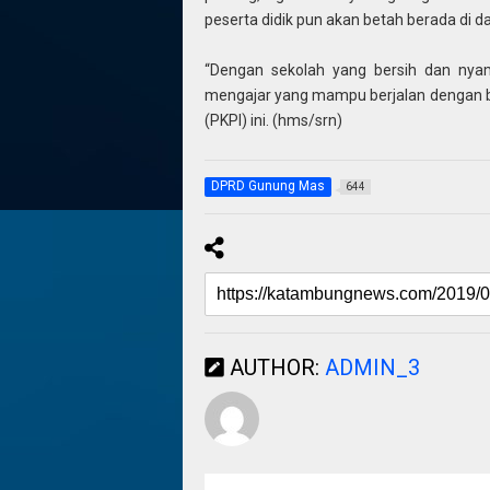
peserta didik pun akan betah berada di d
“Dengan sekolah yang bersih dan nyam
mengajar yang mampu berjalan dengan baik
(PKPI) ini. (hms/srn)
DPRD Gunung Mas
644
AUTHOR:
ADMIN_3