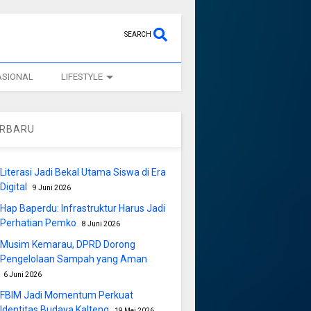
SEARCH
ASIONAL
LIFESTYLE
ERBARU
Literasi Jadi Bekal Utama Siswa di Era
Digital
9 Juni 2026
Hap Baperdu: Infrastruktur Harus Jadi
Perhatian Pemko
8 Juni 2026
Musim Kemarau, DPRD Dorong
Pengelolaan Sampah yang Aman
6 Juni 2026
FBIM Jadi Momentum Perkuat
Identitas Budaya Kalteng
19 Mei 2026