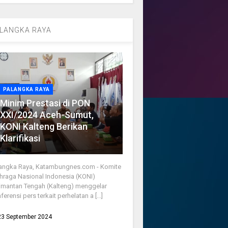
LANGKA RAYA
PALANGKA RAYA
Minim Prestasi di PON
XXI/2024 Aceh-Sumut,
KONI Kalteng Berikan
Klarifikasi
angka Raya, Katambungnes.com - Komite
hraga Nasional Indonesia (KONI)
imantan Tengah (Kalteng) menggelar
ferensi pers terkait perhelatan a [...]
23 September 2024