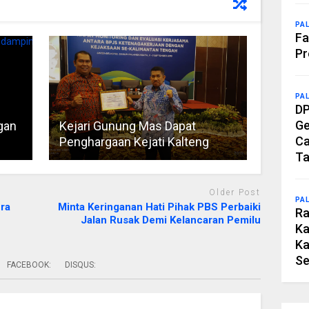
PA
Fa
Pr
PA
DP
Ge
gan
Kejari Gunung Mas Dapat
Ca
Penghargaan Kejati Kalteng
Ta
Older Post
PA
ra
Minta Keringanan Hati Pihak PBS Perbaiki
Ra
Jalan Rusak Demi Kelancaran Pemilu
Ka
Ka
Se
FACEBOOK:
DISQUS: