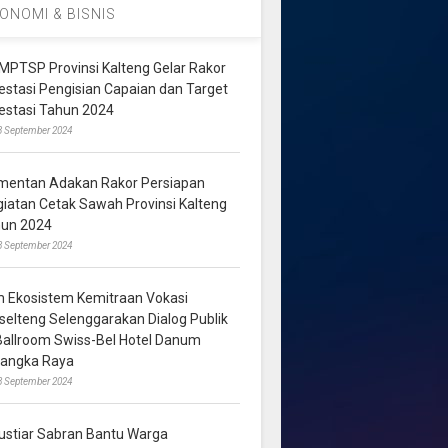
ONOMI & BISNIS
MPTSP Provinsi Kalteng Gelar Rakor
vestasi Pengisian Capaian dan Target
vestasi Tahun 2024
3 September 2024
mentan Adakan Rakor Persiapan
giatan Cetak Sawah Provinsi Kalteng
hun 2024
8 September 2024
m Ekosistem Kemitraan Vokasi
lselteng Selenggarakan Dialog Publik
 Ballroom Swiss-Bel Hotel Danum
langka Raya
8 September 2024
ustiar Sabran Bantu Warga