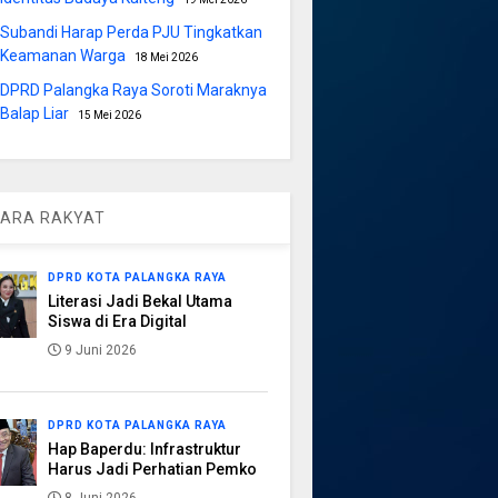
Subandi Harap Perda PJU Tingkatkan
Keamanan Warga
18 Mei 2026
DPRD Palangka Raya Soroti Maraknya
Balap Liar
15 Mei 2026
ARA RAKYAT
DPRD KOTA PALANGKA RAYA
Literasi Jadi Bekal Utama
Siswa di Era Digital
9 Juni 2026
DPRD KOTA PALANGKA RAYA
Hap Baperdu: Infrastruktur
Harus Jadi Perhatian Pemko