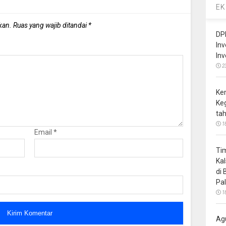
EK
kan.
Ruas yang wajib ditandai
*
DP
In
In
2
Ke
Ke
ta
1
Email
*
Ti
Ka
di
Pa
1
Ag