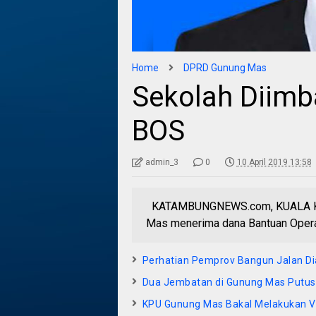
Home
DPRD Gunung Mas
Sekolah Diim
BOS
admin_3
0
10 April 2019 13:58
KATAMBUNGNEWS.com, KUALA KUR
Mas menerima dana Bantuan Operas
Perhatian Pemprov Bangun Jalan Di
Dua Jembatan di Gunung Mas Putus,
KPU Gunung Mas Bakal Melakukan Ve