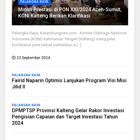
PALANGKA RAYA
Minim Prestasi di PON XXI/2024 Aceh-Sumut,
KONI Kalteng Berikan Klarifikasi
Palangka Raya, Katambungnes.com - Komite Olahraga Nasional
Indonesia (KONI) Kalimantan Tengah (Kalteng) menggelar
konferensi pers terkait perhelatan a [...]
23 September 2024
PALANGKA RAYA
Fairid Naparin Optimis Lanjukan Program Visi Misi
Jilid II
PALANGKA RAYA
DPMPTSP Provinsi Kalteng Gelar Rakor Investasi
Pengisian Capaian dan Target Investasi Tahun
2024