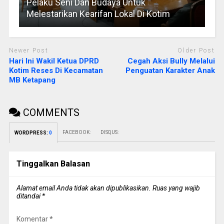
Pelaku Seni Dan Budaya Untuk
Melestarikan Kearifan Lokal Di Kotim
Newer Post
Older Post
Hari Ini Wakil Ketua DPRD
Cegah Aksi Bully Melalui
Kotim Reses Di Kecamatan
Penguatan Karakter Anak
MB Ketapang
COMMENTS
FACEBOOK:
DISQUS:
WORDPRESS:
0
Tinggalkan Balasan
Alamat email Anda tidak akan dipublikasikan.
Ruas yang wajib
ditandai
*
Komentar
*