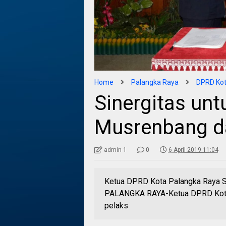
Home
Palangka Raya
DPRD Kot
Sinergitas un
Musrenbang d
admin 1
0
6 April 2019 11:04
Ketua DPRD Kota Palangka Raya 
PALANGKA RAYA-Ketua DPRD Kota P
pelaks