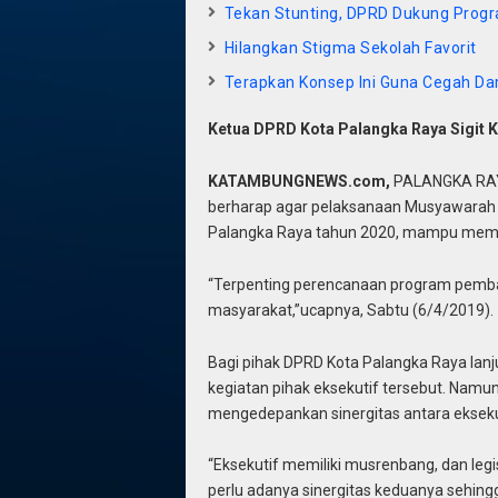
Tekan Stunting, DPRD Dukung Prog
Hilangkan Stigma Sekolah Favorit
Terapkan Konsep Ini Guna Cegah D
Ketua DPRD Kota Palangka Raya Sigit K
KATAMBUNGNEWS.com,
PALANGKA RAYA
berharap agar pelaksanaan Musyawara
Palangka Raya tahun 2020, mampu mem
“Terpenting perencanaan program pemba
masyarakat,”ucapnya, Sabtu (6/4/2019).
Bagi pihak DPRD Kota Palangka Raya lan
kegiatan pihak eksekutif tersebut. Namun
mengedepankan sinergitas antara eksekuti
“Eksekutif memiliki musrenbang, dan legis
perlu adanya sinergitas keduanya sehing