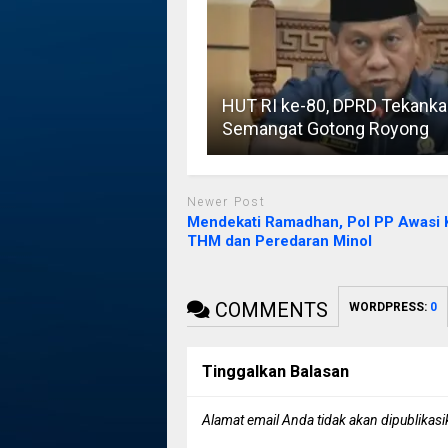
HUT RI ke-80, DPRD Tekanka
Semangat Gotong Royong
Newer Post
Mendekati Ramadhan, Pol PP Awasi 
THM dan Peredaran Minol
COMMENTS
WORDPRESS:
0
Tinggalkan Balasan
Alamat email Anda tidak akan dipublikasi