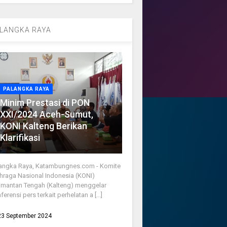
LANGKA RAYA
PALANGKA RAYA
Minim Prestasi di PON
XXI/2024 Aceh-Sumut,
KONI Kalteng Berikan
Klarifikasi
angka Raya, Katambungnes.com - Komite
hraga Nasional Indonesia (KONI)
imantan Tengah (Kalteng) menggelar
ferensi pers terkait perhelatan a [...]
23 September 2024