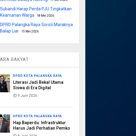
Subandi Harap Perda PJU Tingkatkan
Keamanan Warga
18 Mei 2026
DPRD Palangka Raya Soroti Maraknya
Balap Liar
15 Mei 2026
ARA RAKYAT
DPRD KOTA PALANGKA RAYA
Literasi Jadi Bekal Utama
Siswa di Era Digital
9 Juni 2026
DPRD KOTA PALANGKA RAYA
Hap Baperdu: Infrastruktur
Harus Jadi Perhatian Pemko