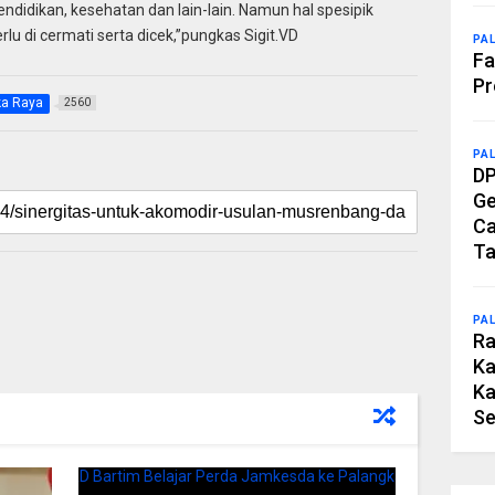
ndidikan, kesehatan dan lain-lain. Namun hal spesipik
rlu di cermati serta dicek,”pungkas Sigit.VD
PA
Fa
Pr
ka Raya
2560
PA
DP
Ge
Ca
Ta
PA
Ra
Ka
Ka
Se