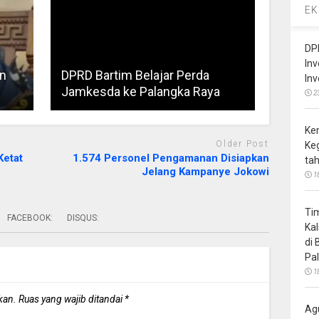
EK
DP
In
n
DPRD Bartim Belajar Perda
In
Jamkesda ke Palangka Raya
2
Ke
Older Post
Ke
Ketat
1.574 Personel Pengamanan Disiapkan
ta
Jelang Kampanye Jokowi
1
Ti
FACEBOOK:
DISQUS:
Ka
di
Pa
1
kan.
Ruas yang wajib ditandai
*
Ag