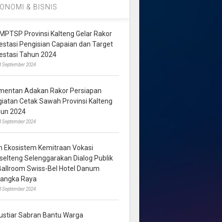
ONOMI & BISNIS
MPTSP Provinsi Kalteng Gelar Rakor
vestasi Pengisian Capaian dan Target
vestasi Tahun 2024
3 September 2024
mentan Adakan Rakor Persiapan
giatan Cetak Sawah Provinsi Kalteng
hun 2024
8 September 2024
m Ekosistem Kemitraan Vokasi
lselteng Selenggarakan Dialog Publik
 Ballroom Swiss-Bel Hotel Danum
langka Raya
8 September 2024
ustiar Sabran Bantu Warga