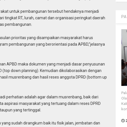
syarakat untuk pembangunan tersebut hendaknya menjadi
PA
ri tingkat RT, lurah, camat dan organisasi peringkat daerah
tas pembangunan.
 usulan prioritas yang disampaikan masyarakat harus
ram pembangunan yang berorientasi pada APBD,”jelasnya
usunan APBD maka dokumen yang menjadi dasar penyusunan
D (top down planning). Kemudian dikolaborasikan dengan
hasil musrenbang dan hasil reses anggota DPRD (bottom up
Pal
njadi perhatian adalah agar dalam musrenbang, baik dari
Ola
erta aspirasi masyarakat yang tertuang dalam reses DPRD
Kal
kon
ataupun yang tertinggal.
ang sudah dirangkum baik itu fisik jalan, jembatan dan