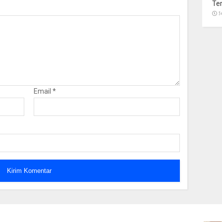
Te
1
Email
*