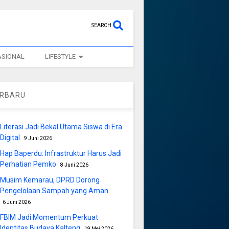
SEARCH
ASIONAL
LIFESTYLE
ERBARU
Literasi Jadi Bekal Utama Siswa di Era
Digital
9 Juni 2026
Hap Baperdu: Infrastruktur Harus Jadi
Perhatian Pemko
8 Juni 2026
Musim Kemarau, DPRD Dorong
Pengelolaan Sampah yang Aman
6 Juni 2026
FBIM Jadi Momentum Perkuat
Identitas Budaya Kalteng
19 Mei 2026