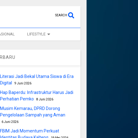
SEARCH
ASIONAL
LIFESTYLE
ERBARU
Literasi Jadi Bekal Utama Siswa di Era
Digital
9 Juni 2026
Hap Baperdu: Infrastruktur Harus Jadi
Perhatian Pemko
8 Juni 2026
Musim Kemarau, DPRD Dorong
Pengelolaan Sampah yang Aman
6 Juni 2026
FBIM Jadi Momentum Perkuat
Identitas Budaya Kalteng
19 Mei 2026