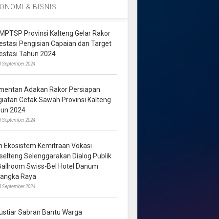
ONOMI & BISNIS
MPTSP Provinsi Kalteng Gelar Rakor
vestasi Pengisian Capaian dan Target
vestasi Tahun 2024
3 September 2024
mentan Adakan Rakor Persiapan
giatan Cetak Sawah Provinsi Kalteng
hun 2024
8 September 2024
m Ekosistem Kemitraan Vokasi
lselteng Selenggarakan Dialog Publik
 Ballroom Swiss-Bel Hotel Danum
langka Raya
8 September 2024
ustiar Sabran Bantu Warga