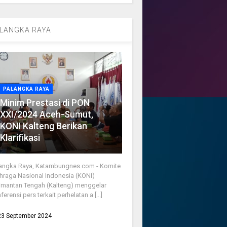
LANGKA RAYA
PALANGKA RAYA
Minim Prestasi di PON
XXI/2024 Aceh-Sumut,
KONI Kalteng Berikan
Klarifikasi
angka Raya, Katambungnes.com - Komite
hraga Nasional Indonesia (KONI)
imantan Tengah (Kalteng) menggelar
ferensi pers terkait perhelatan a [...]
23 September 2024