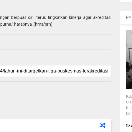
angan berpuas diri, terus tingkatkan kinerja agar akreditasi
PA
ipurna,” harapnya. (hms/srn)
Pal
Ola
Kal
kon