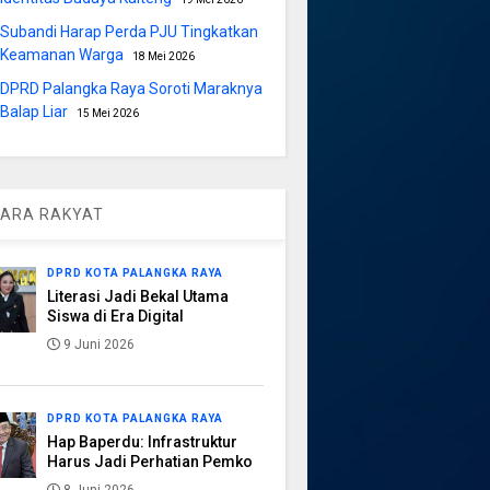
Subandi Harap Perda PJU Tingkatkan
Keamanan Warga
18 Mei 2026
DPRD Palangka Raya Soroti Maraknya
Balap Liar
15 Mei 2026
ARA RAKYAT
DPRD KOTA PALANGKA RAYA
Literasi Jadi Bekal Utama
Siswa di Era Digital
9 Juni 2026
DPRD KOTA PALANGKA RAYA
Hap Baperdu: Infrastruktur
Harus Jadi Perhatian Pemko