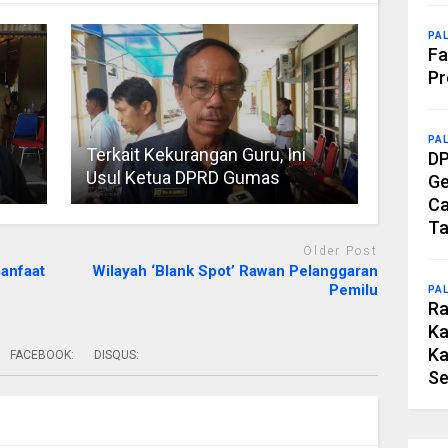
PA
Fa
Pr
PA
Terkait Kekurangan Guru, Ini
DP
Usul Ketua DPRD Gumas
Ge
Ca
Ta
Older Post
anfaat
Wilayah ‘Blank Spot’ Rawan Pelanggaran
Pemilu
PA
Ra
Ka
Ka
FACEBOOK:
DISQUS:
Se