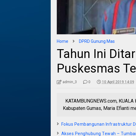
Home
DPRD Gunung Mas
Tahun Ini Dita
Puskesmas Ter
admin_3
0
10 April 2019 14:09
KATAMBUNGNEWS.com, KUALA KUR
Kabupaten Gumas, Maria Efianti me
Fokus Pembangunan Infrastruktur Di
Akses Penghubung Tewah – Tumbang 