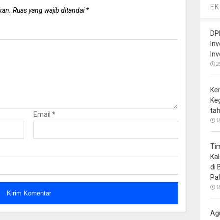
EK
kan.
Ruas yang wajib ditandai
*
DP
In
In
2
Ke
Ke
ta
Email
*
1
Ti
Ka
di
Pa
1
Ag