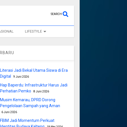
SEARCH
ASIONAL
LIFESTYLE
ERBARU
Literasi Jadi Bekal Utama Siswa di Era
Digital
9 Juni 2026
Hap Baperdu: Infrastruktur Harus Jadi
Perhatian Pemko
8 Juni 2026
Musim Kemarau, DPRD Dorong
Pengelolaan Sampah yang Aman
6 Juni 2026
FBIM Jadi Momentum Perkuat
Identitas Budaya Kalteng
19 Mei 2026