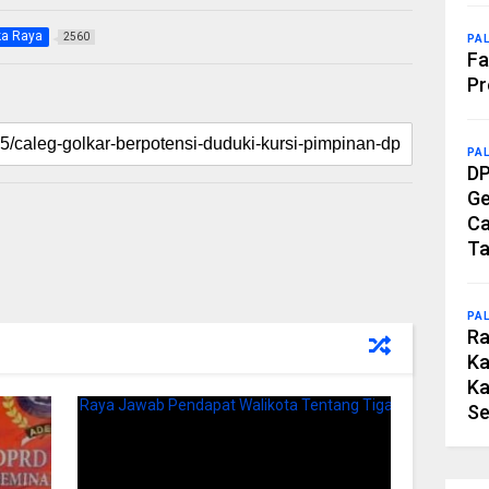
ka Raya
2560
PA
Fa
Pr
PA
DP
Ge
Ca
Ta
PA
Ra
Ka
Ka
Se