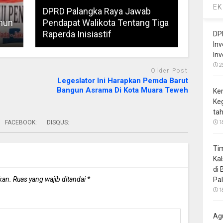
EK
DPRD Palangka Raya Jawab
hun
Pendapat Walikota Tentang Tiga
Raperda Inisiastif
DP
In
In
2
Older Post
Legeslator Ini Harapkan Pemda Barut
Bangun Asrama Di Kota Muara Teweh
Ke
Ke
ta
FACEBOOK:
DISQUS:
1
Ti
Ka
di
kan.
Ruas yang wajib ditandai
*
Pa
1
Ag