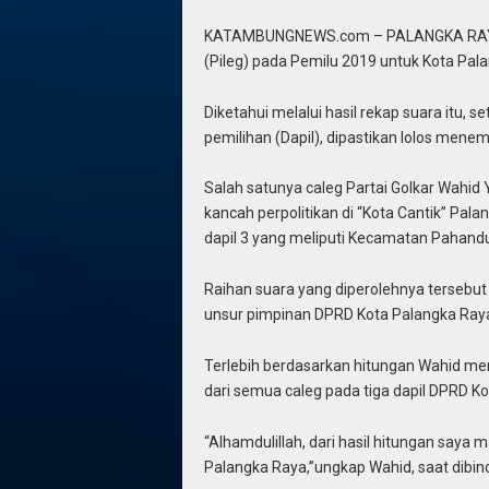
KATAMBUNGNEWS.com – PALANGKA RAYA, P
(Pileg) pada Pemilu 2019 untuk Kota Palan
Diketahui melalui hasil rekap suara itu, se
pemilihan (Dapil), dipastikan lolos mene
Salah satunya caleg Partai Golkar Wahi
kancah perpolitikan di “Kota Cantik” Pa
dapil 3 yang meliputi Kecamatan Pahand
Raihan suara yang diperolehnya tersebu
unsur pimpinan DPRD Kota Palangka Ray
Terlebih berdasarkan hitungan Wahid me
dari semua caleg pada tiga dapil DPRD K
“Alhamdulillah, dari hasil hitungan say
Palangka Raya,”ungkap Wahid, saat dibin