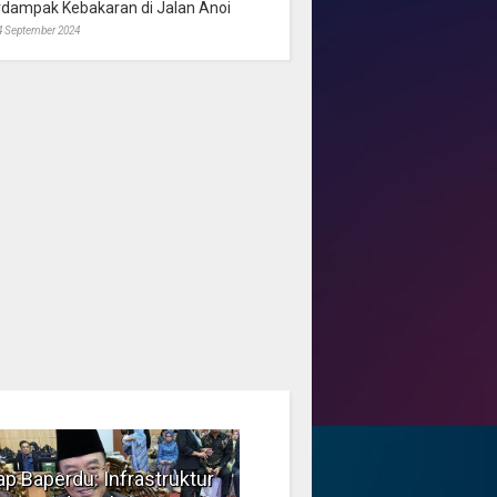
rdampak Kebakaran di Jalan Anoi
4 September 2024
p Baperdu: Infrastruktur
Musim Kemarau, DPRD