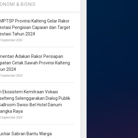
ONOMI & BISNIS
MPTSP Provinsi Kalteng Gelar Rakor
vestasi Pengisian Capaian dan Target
vestasi Tahun 2024
3 September 2024
mentan Adakan Rakor Persiapan
giatan Cetak Sawah Provinsi Kalteng
hun 2024
8 September 2024
m Ekosistem Kemitraan Vokasi
lselteng Selenggarakan Dialog Publik
 Ballroom Swiss-Bel Hotel Danum
langka Raya
8 September 2024
ustiar Sabran Bantu Warga