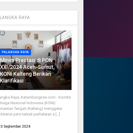
LANGKA RAYA
PALANGKA RAYA
Minim Prestasi di PON
XXI/2024 Aceh-Sumut,
KONI Kalteng Berikan
Klarifikasi
angka Raya, Katambungnes.com - Komite
hraga Nasional Indonesia (KONI)
imantan Tengah (Kalteng) menggelar
ferensi pers terkait perhelatan a [...]
23 September 2024