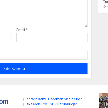
Te
1
Email
*
atan di Gunung
|
Tentang Kami
|
Pedoman Media Siber
|
Ha
|
Etika Kode Etik
|
SOP Perlindungan
, Ini