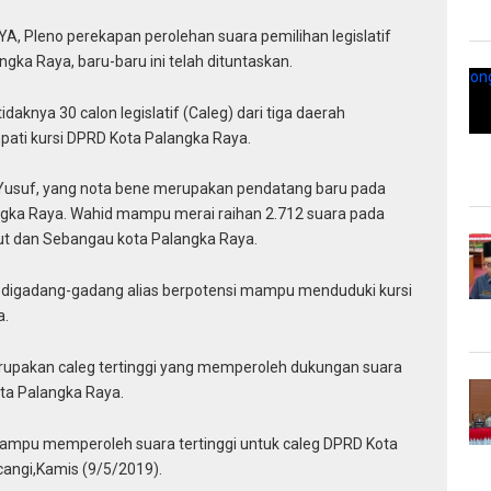
leno perekapan perolehan suara pemilihan legislatif
gka Raya, baru-baru ini telah dituntaskan.
tidaknya 30 calon legislatif (Caleg) dari tiga daerah
mpati kursi DPRD Kota Palangka Raya.
d Yusuf, yang nota bene merupakan pendatang baru pada
langka Raya. Wahid mampu merai raihan 2.712 suara pada
ut dan Sebangau kota Palangka Raya.
t digadang-gadang alias berpotensi mampu menduduki kursi
a.
rupakan caleg tertinggi yang memperoleh dukungan suara
ota Palangka Raya.
a mampu memperoleh suara tertinggi untuk caleg DPRD Kota
cangi,Kamis (9/5/2019).