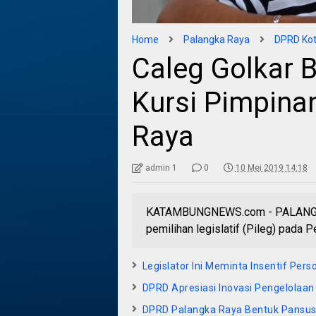
Home
Palangka Raya
DPRD Kot
Caleg Golkar 
Kursi Pimpina
Raya
admin 1
0
10 Mei 2019 14:18
KATAMBUNGNEWS.com - PALANGKA 
pemilihan legislatif (Pileg) pada 
Legislator Ini Meminta Insentif Per
DPRD Apresiasi Inovasi Pengelolaa
DPRD Palangka Raya Bentuk Pansus