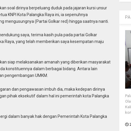
n soal dirinya berpeluang duduk pada jajaran kursi unsur
tua KNPI Kota Palangka Raya ini, ia sepenuhnya
PA
 mengusungnya (Partai Golkar red) hingga saatnya nanti.
ndukung saya, terima kasih pula pada partai Golkar
ngka Raya, yang telah memberikan saya kesempatan maju
a akan siap melaksanakan amanah yang diberikan masyarakat
pada konstituennya dalam berbagai bidang. Antara lain
dan pengembangan UMKM.
nggaran dan pengawasan imbuh dia, maka kedepan dirinya
Pal
gan pihak eksekutif dalam hal ini pemerintah kota Palangka
Ola
Kal
kon
sinergi dalam banyak hak dengan Pemerintah Kota Palangka