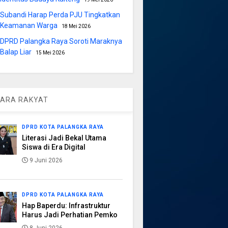
Subandi Harap Perda PJU Tingkatkan
Keamanan Warga
18 Mei 2026
DPRD Palangka Raya Soroti Maraknya
Balap Liar
15 Mei 2026
ARA RAKYAT
DPRD KOTA PALANGKA RAYA
Literasi Jadi Bekal Utama
Siswa di Era Digital
9 Juni 2026
DPRD KOTA PALANGKA RAYA
Hap Baperdu: Infrastruktur
Harus Jadi Perhatian Pemko