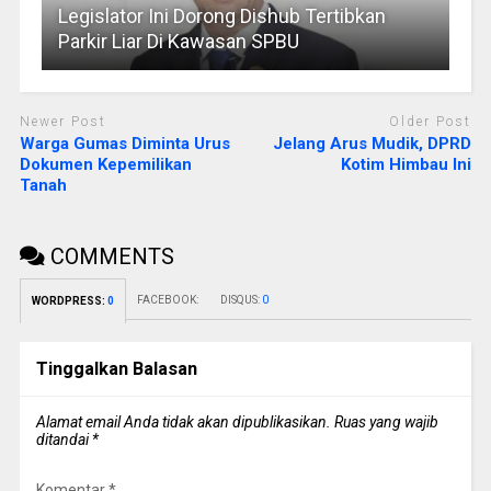
Legislator Ini Dorong Dishub Tertibkan
Parkir Liar Di Kawasan SPBU
Newer Post
Older Post
Warga Gumas Diminta Urus
Jelang Arus Mudik, DPRD
Dokumen Kepemilikan
Kotim Himbau Ini
Tanah
COMMENTS
FACEBOOK:
DISQUS:
0
WORDPRESS:
0
Tinggalkan Balasan
Alamat email Anda tidak akan dipublikasikan.
Ruas yang wajib
ditandai
*
Komentar
*