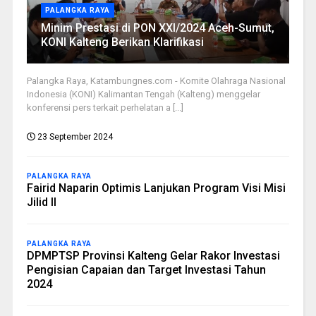
PALANGKA RAYA
Minim Prestasi di PON XXI/2024 Aceh-Sumut,
KONI Kalteng Berikan Klarifikasi
Palangka Raya, Katambungnes.com - Komite Olahraga Nasional
Indonesia (KONI) Kalimantan Tengah (Kalteng) menggelar
konferensi pers terkait perhelatan a [...]
23 September 2024
PALANGKA RAYA
Fairid Naparin Optimis Lanjukan Program Visi Misi
Jilid II
PALANGKA RAYA
DPMPTSP Provinsi Kalteng Gelar Rakor Investasi
Pengisian Capaian dan Target Investasi Tahun
2024