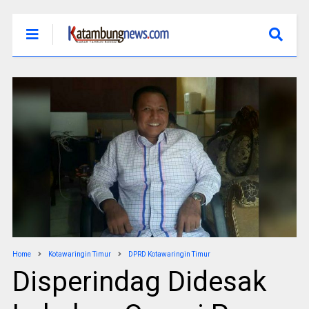
Home
Kotawaringin Timur
DPRD Kotawaringin Timur
Disperindag Didesak