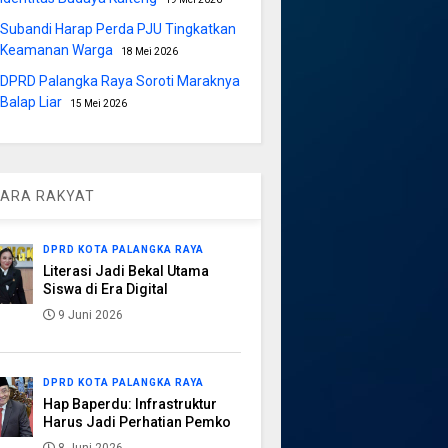
Subandi Harap Perda PJU Tingkatkan
Keamanan Warga
18 Mei 2026
DPRD Palangka Raya Soroti Maraknya
Balap Liar
15 Mei 2026
ARA RAKYAT
DPRD KOTA PALANGKA RAYA
Literasi Jadi Bekal Utama
Siswa di Era Digital
9 Juni 2026
DPRD KOTA PALANGKA RAYA
Hap Baperdu: Infrastruktur
Harus Jadi Perhatian Pemko