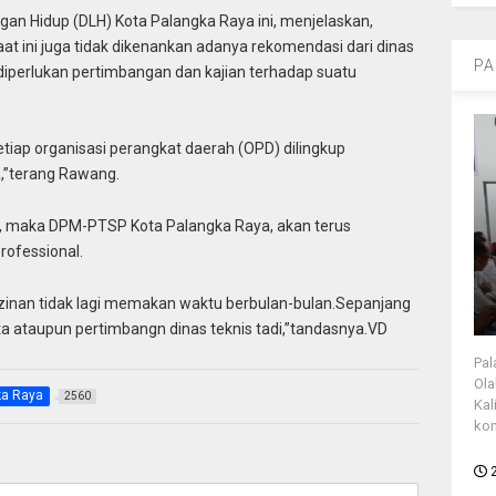
gan Hidup (DLH) Kota Palangka Raya ini, menjelaskan,
at ini juga tidak dikenankan adanya rekomendasi dari dinas
PA
a diperlukan pertimbangan dan kajian terhadap suatu
etiap organisasi perangkat daerah (OPD) dilingkup
,”terang Rawang.
ia, maka DPM-PTSP Kota Palangka Raya, akan terus
rofessional.
izinan tidak lagi memakan waktu berbulan-bulan.Sepanjang
ta ataupun pertimbangn dinas teknis tadi,”tandasnya.VD
Pal
Ola
ka Raya
2560
Kal
kon