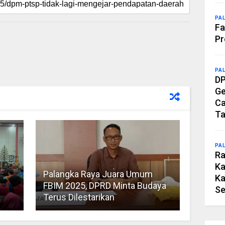
PA
Fa
Pr
PA
DP
Ge
Ca
Ta
PA
Ra
Ka
Palangka Raya Juara Umum
Ka
FBIM 2025, DPRD Minta Budaya
Se
Terus Dilestarikan