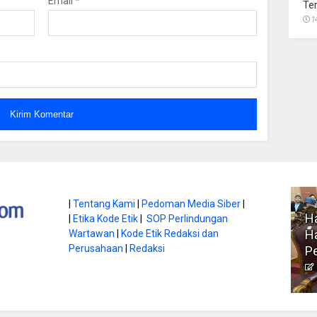
Email
*
Te
1
atan di Gunung
|
Tentang Kami
|
Pedoman Media Siber
|
Ha
|
Etika Kode Etik
|
SOP Perlindungan
, Ini
Literasi Jadi Bekal Utama
Ha
Wartawan
|
Kode Etik Redaksi dan
bnya
Perusahaan
|
Redaksi
Siswa di Era Digital
P
atambungnews
Garen
9 Juni 2026