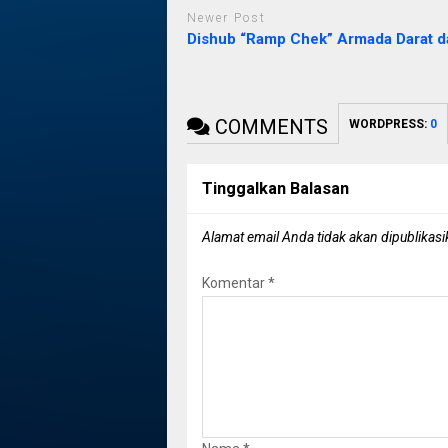
Newer Post
Dishub “Ramp Chek” Armada Darat d
COMMENTS
WORDPRESS:
0
Tinggalkan Balasan
Alamat email Anda tidak akan dipublikasi
Komentar
*