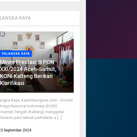
LANGKA RAYA
PALANGKA RAYA
Minim Prestasi di PON
XXI/2024 Aceh-Sumut,
KONI Kalteng Berikan
Klarifikasi
angka Raya, Katambungnes.com - Komite
hraga Nasional Indonesia (KONI)
imantan Tengah (Kalteng) menggelar
ferensi pers terkait perhelatan a [...]
23 September 2024