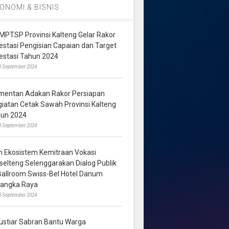
ONOMI & BISNIS
MPTSP Provinsi Kalteng Gelar Rakor
vestasi Pengisian Capaian dan Target
vestasi Tahun 2024
3 September 2024
mentan Adakan Rakor Persiapan
giatan Cetak Sawah Provinsi Kalteng
hun 2024
8 September 2024
m Ekosistem Kemitraan Vokasi
lselteng Selenggarakan Dialog Publik
 Ballroom Swiss-Bel Hotel Danum
langka Raya
8 September 2024
ustiar Sabran Bantu Warga