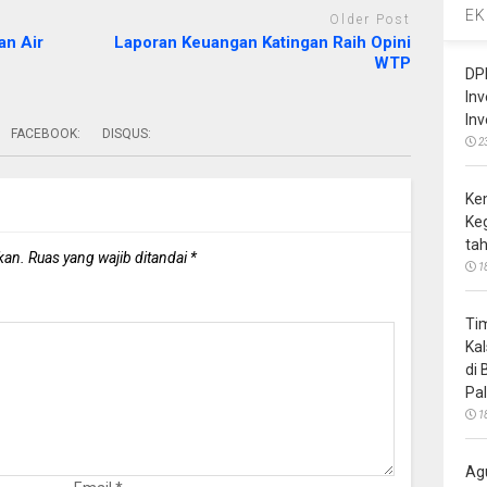
EK
Older Post
an Air
Laporan Keuangan Katingan Raih Opini
WTP
DP
In
In
FACEBOOK:
DISQUS:
2
Ke
Ke
ta
kan.
Ruas yang wajib ditandai
*
1
Ti
Ka
di
Pa
1
Ag