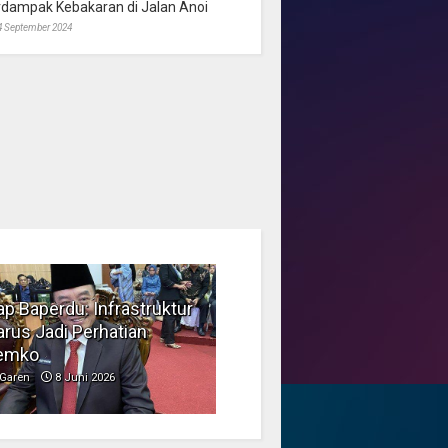
rdampak Kebakaran di Jalan Anoi
4 September 2024
p Baperdu: Infrastruktur
Musim Kemarau, DPRD
rus Jadi Perhatian
Dorong Pengelolaan
emko
Sampah yang Aman
Garen
8 Juni 2026
Garen
6 Juni 2026