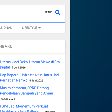
SEARCH
ASIONAL
LIFESTYLE
ERBARU
Literasi Jadi Bekal Utama Siswa di Era
Digital
9 Juni 2026
Hap Baperdu: Infrastruktur Harus Jadi
Perhatian Pemko
8 Juni 2026
Musim Kemarau, DPRD Dorong
Pengelolaan Sampah yang Aman
6 Juni 2026
FBIM Jadi Momentum Perkuat
Identitas Budaya Kalteng
19 Mei 2026