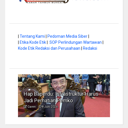
|
Tentang Kami
|
Pedoman Media Siber
|
|
Etika Kode Etik
|
SOP Perlindungan Wartawan
|
Kode Etik Redaksi dan Perusahaan
|
Redaksi
 di
Hap Baperdu: Infrastruktur Harus
Musim
Jadi Perhatian Pemko
Penge
Garen
8 Juni 2026
Garen