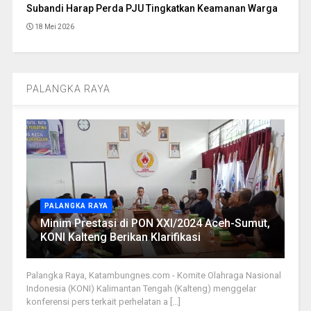
Subandi Harap Perda PJU Tingkatkan Keamanan Warga
18 Mei 2026
PALANGKA RAYA
PALANGKA RAYA
Minim Prestasi di PON XXI/2024 Aceh-Sumut,
KONI Kalteng Berikan Klarifikasi
Palangka Raya, Katambungnes.com - Komite Olahraga Nasional
Indonesia (KONI) Kalimantan Tengah (Kalteng) menggelar
konferensi pers terkait perhelatan a [...]