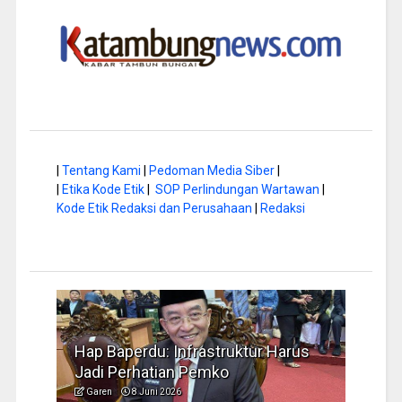
|
Tentang Kami
|
Pedoman Media Siber
|
|
Etika Kode Etik
|
SOP Perlindungan Wartawan
|
Kode Etik Redaksi dan Perusahaan
|
Redaksi
arus
Musim Kemarau, DPRD Dorong
FBI
Pengelolaan Sampah yang Aman
Iden
Garen
6 Juni 2026
Gar