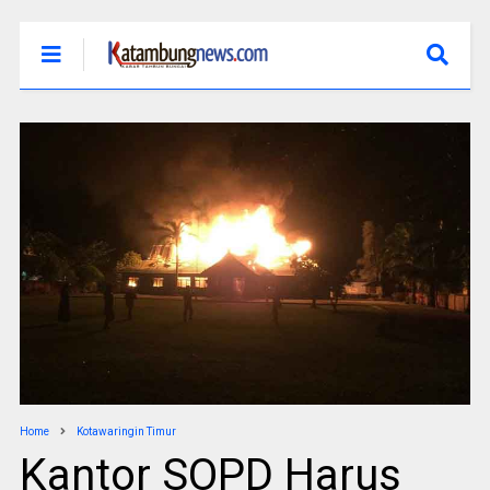
Home
Kotawaringin Timur
Kantor SOPD Harus