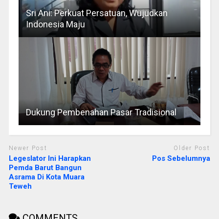
Sri Ani: Perkuat Persatuan, Wujudkan
Indonesia Maju
Dukung Pembenahan Pasar Tradisional
Newer Post
Older Post
Legeslator Ini Harapkan
Pos Sebelumnya
Pemda Barut Bangun
Asrama Di Kota Muara
Teweh
COMMENTS