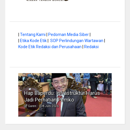
|
Tentang Kami
|
Pedoman Media Siber
|
|
Etika Kode Etik
|
SOP Perlindungan Wartawan
|
Kode Etik Redaksi dan Perusahaan
|
Redaksi
a di
Hap Baperdu: Infrastruktur Harus
Musi
Jadi Perhatian Pemko
Peng
Garen
8 Juni 2026
Garen